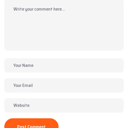
Post Comment