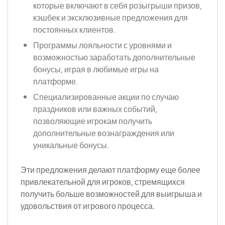
которые включают в себя розыгрыши призов,
кэшбек и эксклюзивные предложения для
постоянных клиентов.
Программы лояльности с уровнями и
возможностью заработать дополнительные
бонусы, играя в любимые игры на
платформе.
Специализированные акции по случаю
праздников или важных событий,
позволяющие игрокам получить
дополнительные вознаграждения или
уникальные бонусы.
Эти предложения делают платформу еще более
привлекательной для игроков, стремящихся
получить больше возможностей для выигрыша и
удовольствия от игрового процесса.