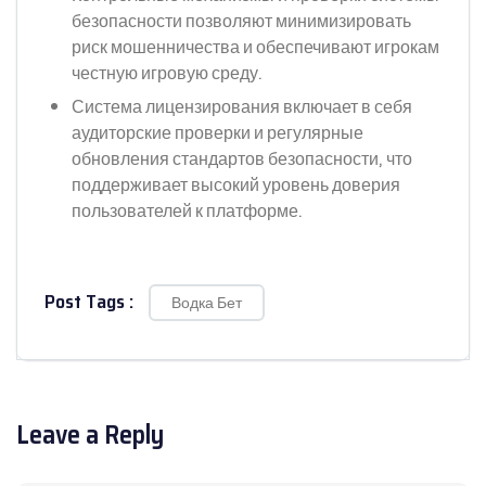
безопасности позволяют минимизировать
риск мошенничества и обеспечивают игрокам
честную игровую среду.
Система лицензирования включает в себя
аудиторские проверки и регулярные
обновления стандартов безопасности, что
поддерживает высокий уровень доверия
пользователей к платформе.
Post Tags :
Водка Бет
Leave a Reply