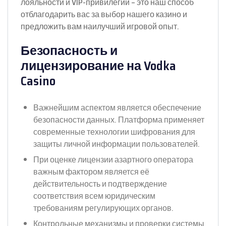
лояльности и VIP-привилегии – это наш способ
отблагодарить вас за выбор нашего казино и
предложить вам наилучший игровой опыт.
Безопасность и
лицензирование на Vodka
Casino
Важнейшим аспектом является обеспечение
безопасности данных. Платформа применяет
современные технологии шифрования для
защиты личной информации пользователей.
При оценке лицензии азартного оператора
важным фактором является её
действительность и подтверждение
соответствия всем юридическим
требованиям регулирующих органов.
Контрольные механизмы и проверки системы