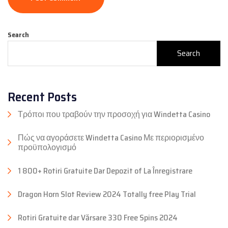
Search
Search
Recent Posts
Τρόποι που τραβούν την προσοχή για Windetta Casino
Πώς να αγοράσετε Windetta Casino Με περιορισμένο
προϋπολογισμό
1 800+ Rotiri Gratuite Dar Depozit of La Înregistrare
Dragon Horn Slot Review 2024 Totally free Play Trial
Rotiri Gratuite dar Vărsare 330 Free Spins 2024