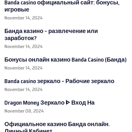
Banda casino официальный сайт: бонусы,
игровые
November 14, 2024
Банда казино – развлечение или
заработок?
November 14, 2024
Бонусы онлайн казино Banda Casino (Банда)
November 14, 2024
Banda casino зеркало – Рабочие зеркало
November 14, 2024
Dragon Money Зеркало ᐈ Вход На
November 08, 2024
Официальное казино Банда онлайн.
Личный Кабинет,