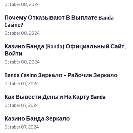
October 08, 2024
Почему Отказывают В Выплате Banda
Casino?
October 08, 2024
Казино Банда (Banda) Официальный Сайт,
Войти
October 08, 2024
Banda Casino Зеркало – Рабочие Зеркало
October 07, 2024
Как Вывести Деньги На Карту Banda
October 07, 2024
Казино Банда Зеркало
October 07, 2024