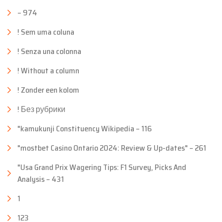
– 974
! Sem uma coluna
! Senza una colonna
! Without a column
! Zonder een kolom
! Без рубрики
"kamukunji Constituency Wikipedia – 116
"mostbet Casino Ontario 2024: Review & Up-dates" – 261
"Usa Grand Prix Wagering Tips: F1 Survey, Picks And
Analysis – 431
1
123