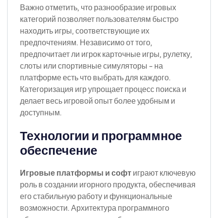
Важно отметить, что разнообразие игровых
категорий позволяет пользователям быстро
находить игры, соответствующие их
предпочтениям. Независимо от того,
предпочитает ли игрок карточные игры, рулетку,
слоты или спортивные симуляторы – на
платформе есть что выбрать для каждого.
Категоризация игр упрощает процесс поиска и
делает весь игровой опыт более удобным и
доступным.
Технологии и программное
обеспечение
Игровые платформы и софт
играют ключевую
роль в создании игорного продукта, обеспечивая
его стабильную работу и функциональные
возможности. Архитектура программного