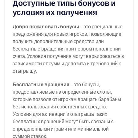
Доступные типы бонусов и
условия их получения
Добро пожаловать бонусы
– это специальные
предложения для новых игроков, позволяющие
получить дополнительные средства или
бесплатные вращения при первом пополнении
счета. Условия получения могут варьироваться в
зависимости от суммы депозита и требований к
отыгрышу.
Бесплатные вращения
– это бонусы,
предоставляемые на определенные слоты,
которые позволяют игрокам вращать барабаны
без использования собственных средств.
Условия для активации и отыгрыша таких
бесплатных вращений могут быть связаны с
определенными играми или минимальной
суммой ставок.