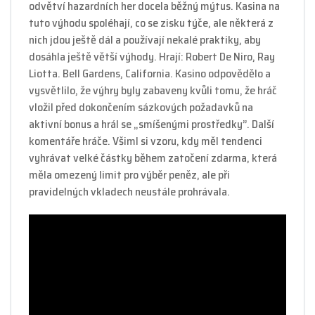
odvětví hazardních her docela běžný mýtus. Kasina na
tuto výhodu spoléhají, co se zisku týče, ale některá z
nich jdou ještě dál a používají nekalé praktiky, aby
dosáhla ještě větší výhody. Hrají: Robert De Niro, Ray
Liotta. Bell Gardens, California. Kasino odpovědělo a
vysvětlilo, že výhry byly zabaveny kvůli tomu, že hráč
vložil před dokončením sázkových požadavků na
aktivní bonus a hrál se „smíšenými prostředky”. Další
komentáře hráče. Všiml si vzoru, kdy měl tendenci
vyhrávat velké částky během zatočení zdarma, která
měla omezený limit pro výběr peněz, ale při
pravidelných vkladech neustále prohrávala.