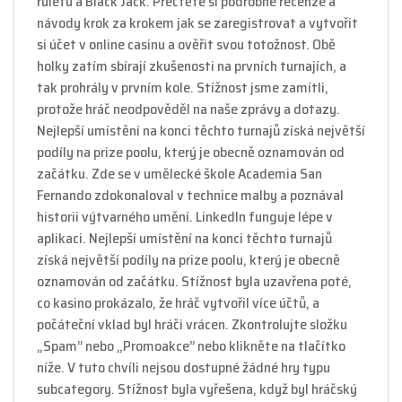
ruletu a Black Jack. Přečtěte si podrobné recenze a
návody krok za krokem jak se zaregistrovat a vytvořit
si účet v online casinu a ověřit svou totožnost. Obě
holky zatím sbírají zkušenosti na prvních turnajích, a
tak prohrály v prvním kole. Stížnost jsme zamítli,
protože hráč neodpověděl na naše zprávy a dotazy.
Nejlepší umístění na konci těchto turnajů získá největší
podíly na prize poolu, který je obecně oznamován od
začátku. Zde se v umělecké škole Academia San
Fernando zdokonaloval v technice malby a poznával
historii výtvarného umění. LinkedIn funguje lépe v
aplikaci. Nejlepší umístění na konci těchto turnajů
získá největší podíly na prize poolu, který je obecně
oznamován od začátku. Stížnost byla uzavřena poté,
co kasino prokázalo, že hráč vytvořil více účtů, a
počáteční vklad byl hráči vrácen. Zkontrolujte složku
„Spam” nebo „Promoakce” nebo klikněte na tlačítko
níže. V tuto chvíli nejsou dostupné žádné hry typu
subcategory. Stížnost byla vyřešena, když byl hráčský