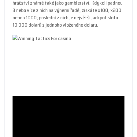
hráčství známé také jako gamblerství. Kdykoli padnou
3 nebo více z nich na výherní řadě, získáte x100, x200
nebo x1000; poslední z nich je největší jackpot slotu.
10 000 dolarů z jednoho vloženého dolaru.