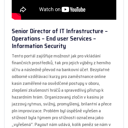
Senior Director of IT Infrastructure –
Operations – End user Services –
Information Security
Tento portál zajišťuje možnost jak pro vkládání
finančních prostředků, tak pro jejich výběry z herního
účtu a následně převod na bankovní účet. Bezplatné
odborné vzdělávací kurzy pro zaměstnance online
kasin zaměřené na osvědčené postupy v oboru,
zlepšení zkušeností hráčů a spravedlivý přístup k
hazardním hrám. Organizovaný zločin v kasinu je
jazzový rytmus, svižný, promyšlený, brilantní a přece
pln improvizace. Problém byl úspěšně vyřešen a
stížnost byla týmem pro stížnosti označena jako
„vyřešená”. Payout nám udává, kolik peněz se nám v