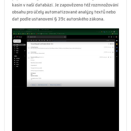
kasin v naší databázi. Je zapovězeno též rozmnožování
obsahu pro účely automatizované analýzy textů nebo
dat podle ustanovení § 39c autorského zákona.