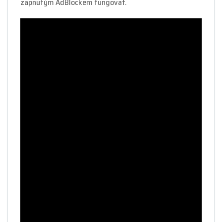
zapnutým AdBlockem fungovat.