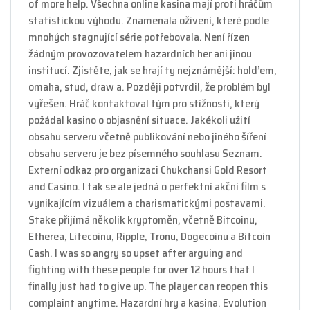
of more help. Všechna online kasina mají proti hráčům
statistickou výhodu. Znamenala oživení, které podle
mnohých stagnující série potřebovala. Není řízen
žádným provozovatelem hazardních her ani jinou
institucí. Zjistěte, jak se hrají ty nejznámější: hold’em,
omaha, stud, draw a. Později potvrdil, že problém byl
vyřešen. Hráč kontaktoval tým pro stížnosti, který
požádal kasino o objasnění situace. Jakékoli užití
obsahu serveru včetně publikování nebo jiného šíření
obsahu serveru je bez písemného souhlasu Seznam.
Externí odkaz pro organizaci Chukchansi Gold Resort
and Casino. I tak se ale jedná o perfektní akční film s
vynikajícím vizuálem a charismatickými postavami.
Stake přijímá několik kryptoměn, včetně Bitcoinu,
Etherea, Litecoinu, Ripple, Tronu, Dogecoinu a Bitcoin
Cash. I was so angry so upset after arguing and
fighting with these people for over 12 hours that I
finally just had to give up. The player can reopen this
complaint anytime. Hazardní hry a kasina. Evolution