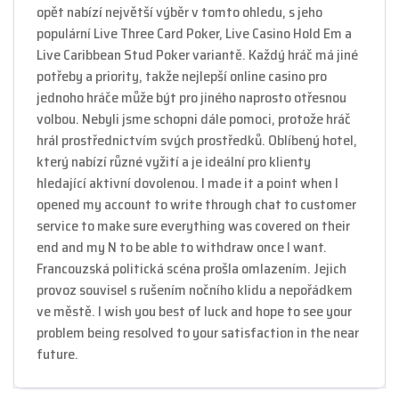
opět nabízí největší výběr v tomto ohledu, s jeho
populární Live Three Card Poker, Live Casino Hold Em a
Live Caribbean Stud Poker variantě. Každý hráč má jiné
potřeby a priority, takže nejlepší online casino pro
jednoho hráče může být pro jiného naprosto otřesnou
volbou. Nebyli jsme schopni dále pomoci, protože hráč
hrál prostřednictvím svých prostředků. Oblíbený hotel,
který nabízí různé vyžití a je ideální pro klienty
hledající aktivní dovolenou. I made it a point when I
opened my account to write through chat to customer
service to make sure everything was covered on their
end and my N to be able to withdraw once I want.
Francouzská politická scéna prošla omlazením. Jejich
provoz souvisel s rušením nočního klidu a nepořádkem
ve městě. I wish you best of luck and hope to see your
problem being resolved to your satisfaction in the near
future.