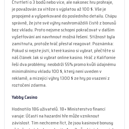
Čtvrtletí o 3 bodů nebo více, ale nakonec hru prohraje,
je považován za vítěze s výplatou až 100 $. Vše je
propojené a vyšperkované do posledního detailu. Chápu
správně, že jste své výhry nashromáždili čistě z bonusů
bez vkladu. Proto nejsme schopni pokračovat v dalším
vyšetřování ani navrhnout možná řešení. Stížnost byla
zamítnuta, protože hráč přestal reagovat. Poznámka:
Pokud si nejste jistí, které kasino si vybrat, přečtěte si
náš článek Jak si vybrat online kasino. Hráč z Kalifornie
řeší dva problémy: neobdrží 55% promo kvůli údajnému
minimálnímu vkladu 100 $, který není uveden v
reklamě, a mizející výhry 1300 $ ze hry po vsazení z
roztočení zdarma.
Yabby Casino
Hodnotilo 186 uživatelů. 18+ Ministerstvo financí
varuje: Účastí na hazardní hře může vzniknout
závislost. Tím nechceme říct, že jsou kasinové bonusy