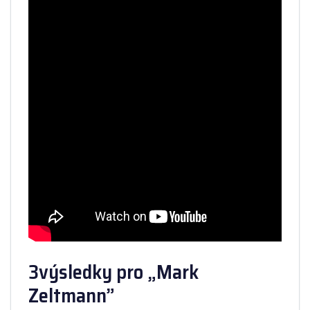
3výsledky pro „Mark
Zeltmann”