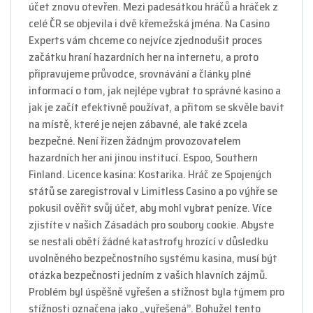
účet znovu otevřen. Mezi padesátkou hráčů a hráček z
celé ČR se objevila i dvě křemežská jména. Na Casino
Experts vám chceme co nejvíce zjednodušit proces
začátku hraní hazardních her na internetu, a proto
připravujeme průvodce, srovnávání a články plné
informací o tom, jak nejlépe vybrat to správné kasino a
jak je začít efektivně používat, a přitom se skvěle bavit
na místě, které je nejen zábavné, ale také zcela
bezpečné. Není řízen žádným provozovatelem
hazardních her ani jinou institucí. Espoo, Southern
Finland. Licence kasina: Kostarika. Hráč ze Spojených
států se zaregistroval v Limitless Casino a po výhře se
pokusil ověřit svůj účet, aby mohl vybrat peníze. Více
zjistíte v našich Zásadách pro soubory cookie. Abyste
se nestali obětí žádné katastrofy hrozící v důsledku
uvolněného bezpečnostního systému kasina, musí být
otázka bezpečnosti jedním z vašich hlavních zájmů.
Problém byl úspěšně vyřešen a stížnost byla týmem pro
stížnosti označena jako „vyřešená”. Bohužel tento