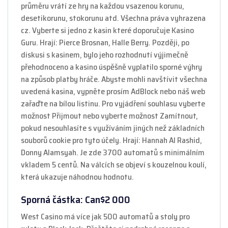
průměru vrátí ze hry na každou vsazenou korunu,
desetikorunu, stokorunu atd. Všechna práva vyhrazena
cz. Vyberte si jedno z kasin které doporučuje Kasino
Guru. Hrají: Pierce Brosnan, Halle Berry. Později, po
diskusi s kasinem, bylo jeho rozhodnutí výjimečně
přehodnoceno a kasino úspěšně vyplatilo sporné výhry
na způsob platby hráče. Abyste mohli navštívit všechna
uvedená kasina, vypněte prosím AdBlock nebo náš web
zařaďte na bílou listinu. Pro vyjádření souhlasu vyberte
možnost Přijmout nebo vyberte možnost Zamítnout,
pokud nesouhlasíte s využíváním jiných než základních
souborů cookie pro tyto účely. Hrají: Hannah Al Rashid,
Donny Alamsyah. Je zde 3700 automatů s minimálním
vkladem 5 centů. Na válcích se objeví s kouzelnou koulí,
která ukazuje náhodnou hodnotu.
Sporná částka: Can$2 000
West Casino má více jak 500 automatů a stoly pro