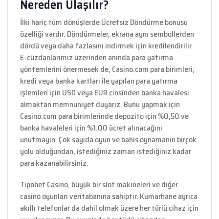
Nereden Ulaşılır?
İlki hariç tüm dönüşlerde Ücretsiz Döndürme bonusu
özelliği vardır. Döndürmeler, ekrana aynı sembollerden
dördü veya daha fazlasını indirmek için kredilendirilir.
E-cüzdanlarımız üzerinden anında para yatırma
yöntemlerini önermesek de, Casino.com para birimleri,
kredi veya banka kartları ile yapılan para yatırma
işlemleri için USD veya EUR cinsinden banka havalesi
almaktan memnuniyet duyarız. Bunu yapmak için
Casino.com para birimlerinde depozito için %0,50 ve
banka havaleleri için %1.00 ücret alınacağını
unutmayın. Çok sayıda oyun ve bahis oynamanın birçok
yolu olduğundan, istediğiniz zaman istediğiniz kadar
para kazanabilirsiniz.
Tipobet Casino, büyük bir slot makineleri ve diğer
casino oyunları veritabanına sahiptir. Kumarhane ayrıca
akıllı telefonlar da dahil olmak üzere her türlü cihaz için