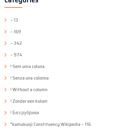
– 13
– 169
– 342
– 974
! Sem uma coluna
! Senza una colonna
! Without a column
! Zonder een kolom
! Без рубрики
"kamukunji Constituency Wikipedia – 116