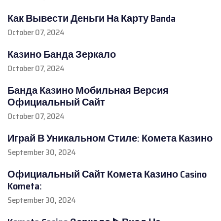
Как Вывести Деньги На Карту Banda
October 07, 2024
Казино Банда Зеркало
October 07, 2024
Банда Казино Мобильная Версия
Официальный Сайт
October 07, 2024
Играй В Уникальном Стиле: Комета Казино
September 30, 2024
Официальный Сайт Комета Казино Casino
Kometa:
September 30, 2024