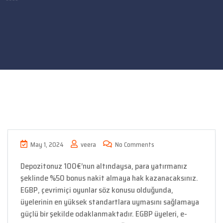
May 1, 2024
veera
No Comments
Depozitonuz 100€’nun altındaysa, para yatırmanız
şeklinde %50 bonus nakit almaya hak kazanacaksınız.
EGBP, çevrimiçi oyunlar söz konusu olduğunda,
üyelerinin en yüksek standartlara uymasını sağlamaya
güçlü bir şekilde odaklanmaktadır. EGBP üyeleri, e-