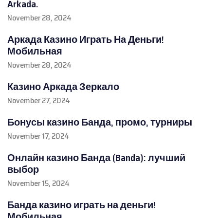
Arkada.
November 28, 2024
Аркада Казино Играть На Деньги!
Мобильная
November 28, 2024
Казино Аркада Зеркало
November 27, 2024
Бонусы казино Банда, промо, турниры
November 17, 2024
Онлайн казино Банда (Banda): лучший
выбор
November 15, 2024
Банда казино играть на деньги!
Мобильная