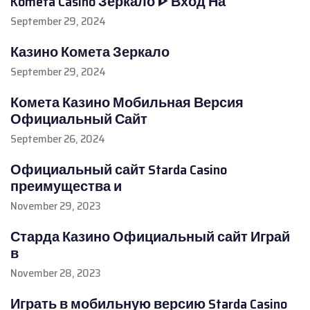
Kometa Casino Зеркало ᐈ Вход На
September 29, 2024
Казино Комета Зеркало
September 29, 2024
Комета Казино Мобильная Версия
Официальный Сайт
September 26, 2024
Официальный сайт Starda Casino
преимущества и
November 29, 2023
Старда Казино Официальный сайт Играй
в
November 28, 2023
Играть в мобильную версию Starda Casino