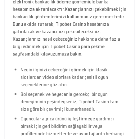
elektronik bankacılık ödeme yöntemiyle banka
hesabınıza aktarılacaktır.Kazançlarınızı çekebilmek için
bankacılık yöntemlerimizi kullanmanız gerekmektedir.
Bunu akılda tutarak, Tipobet Casino hesabınıza
yatırılacak ve kazancınızı çekebileceksiniz.
Kazançlarınızı nasıl çekeceğiniz hakkında daha fazla
bilgi edinmek için Tipobet Casino para çekme
sayfasındaki kılavuzumuza bakın.
Neyin ilginizi çekeceğini görmek için klasik
slotlardan video slotlara kadar çeşitli oyun
seçeneklerine göz atın.
Bol seçenek ve heyecanla gerçekçi bir oyun
deneyiminin peşindeyseniz, Tipobet Casino tam
size göre bir çevrimiçi kumarhanedir.
Oyuncular ayrıca ürünü iyileştirmeye yardımcı
olmak için geri bildirim sağlayabilir veya
profillerinde hizmetlerde ve avantajlarda herhangi