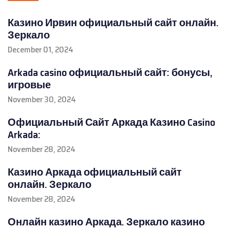
Казино Ирвин официальный сайт онлайн.
Зеркало
December 01, 2024
Arkada casino официальный сайт: бонусы,
игровые
November 30, 2024
Официальный Сайт Аркада Казино Casino
Arkada:
November 28, 2024
Казино Аркада официальный сайт
онлайн. Зеркало
November 28, 2024
Онлайн казино Аркада. Зеркало казино