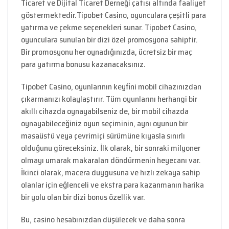
Ticaret ve Dijital Ticaret Derneği çatısı altında faaliyet
göstermektedir.Tipobet Casino, oyunculara çeşitli para
yatırma ve çekme seçenekleri sunar. Tipobet Casino,
oyunculara sunulan bir dizi özel promosyona sahiptir.
Bir promosyonu her oynadığınızda, ücretsiz bir maç
para yatırma bonusu kazanacaksınız.
Tipobet Casino, oyunlarının keyfini mobil cihazınızdan
çıkarmanızı kolaylaştırır. Tüm oyunlarını herhangi bir
akıllı cihazda oynayabilseniz de, bir mobil cihazda
oynayabileceğiniz oyun seçiminin, aynı oyunun bir
masaüstü veya çevrimiçi sürümüne kıyasla sınırlı
olduğunu göreceksiniz. İlk olarak, bir sonraki milyoner
olmayı umarak makaraları döndürmenin heyecanı var.
İkinci olarak, macera duygusuna ve hızlı zekaya sahip
olanlar için eğlenceli ve ekstra para kazanmanın harika
bir yolu olan bir dizi bonus özellik var.
Bu, casino hesabınızdan düşülecek ve daha sonra