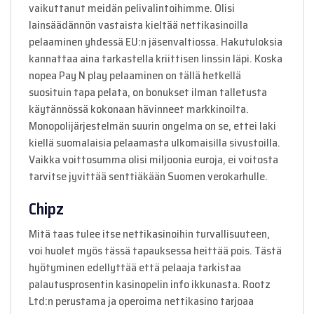
vaikuttanut meidän pelivalintoihimme. Olisi
lainsäädännön vastaista kieltää nettikasinoilla
pelaaminen yhdessä EU:n jäsenvaltiossa. Hakutuloksia
kannattaa aina tarkastella kriittisen linssin läpi. Koska
nopea Pay N play pelaaminen on tällä hetkellä
suosituin tapa pelata, on bonukset ilman talletusta
käytännössä kokonaan hävinneet markkinoilta.
Monopolijärjestelmän suurin ongelma on se, ettei laki
kiellä suomalaisia pelaamasta ulkomaisilla sivustoilla.
Vaikka voittosumma olisi miljoonia euroja, ei voitosta
tarvitse jyvittää senttiäkään Suomen verokarhulle.
Chipz
Mitä taas tulee itse nettikasinoihin turvallisuuteen,
voi huolet myös tässä tapauksessa heittää pois. Tästä
hyötyminen edellyttää että pelaaja tarkistaa
palautusprosentin kasinopelin info ikkunasta. Rootz
Ltd:n perustama ja operoima nettikasino tarjoaa