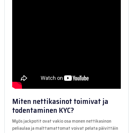
Miten nettikasinot toimivat ja
todentaminen KYC?
Myös jackpotit ovat vakio osa monen nettikasinon
peliaulaa ja malttamattomat voivat pelata päivittäin