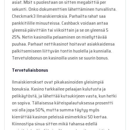
asiat. Mbit s puolestaan on sitten megabittiä per
sekunti. Onko dokumenttien lähettäminen turvallista.
Checkmark3 Ilmaiskierroksia. Parhailta rahat saa
pankkitilille minuuteissa. Cashback voidaan antaa
yleensä päivittäin tai viikoittain ja se on yleensä 5
25%. Netin kasinoilla pelaaminen on miellyttävää
puuhaa. Parhaat nettikasinot hoitavat asiakkaidensa
palkitsemiseen liittyvän tontin huolella ja kunnialla.
Tervetulobonus on kasinoilla usein se suurin bonus.
Tervetuliaisbonus
Ilmaiskierrokset ovat pikakasinoiden yleisimpiä
bonuksia. Kasino tarkkailee pelaajan kulutusta ja
pelikäytöstä, ja lähettää kutsukirjeen vasta, kun hetki
on sopiva. Tällaisessa käteispalautuksessa prosentti
voi olla jopa 50%, mutta summa täytyy myös
kierrättää kasinon peleissä esimerkiksi 50 kertaa.
Kiinnostipa sinua sitten mikä tahansa edellä