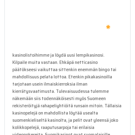
kasinolistoihimme ja löydä uusi lempikasinosi.
Kilpaile muita vastaan. Ehkäpä netticasino
päätökseesi vaikuttaa sittenkin enemmän bingo tai
mahdollisuus pelata lottoa. Etenkin pikakasinoilla
tarjotaan usein ilmaiskierroksia ilman
kierrätysvaatimusta. Tulevaisuudessa tulemme
näkemään siis todennäköisesti myös Suomeen
rekisteröityjä rahapeliyhtiöitä runsain mitoin. Tällaisia
kasinopelejä on mahdollista löytää usealta
suomenkieliseltä kasinolta, ja pelit ovat yleensä joko
kolikkopelejä, raaputusarpoja tai erilaisia
videopokereita. Suomikasinot ovat suomalaisille