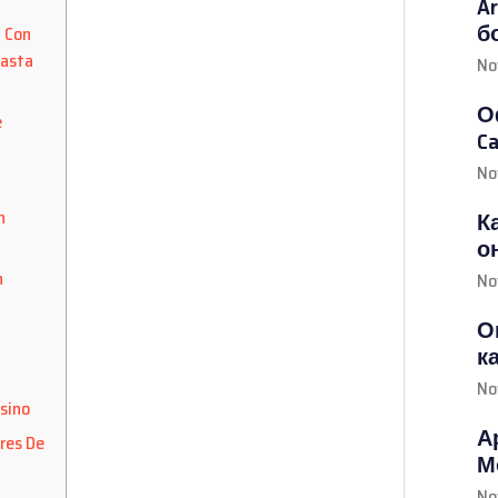
A
б
 Con
Hasta
No
О
e
Ca
No
n
К
о
n
No
О
к
No
sino
А
res De
М
No