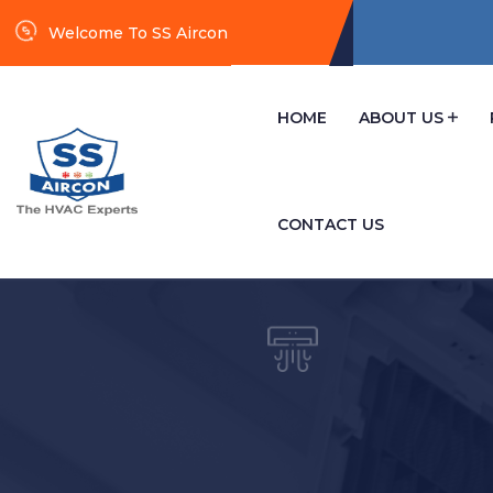
Welcome To SS Aircon
HOME
ABOUT US
CONTACT US