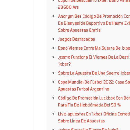
Cupón De Descuento 1xbet Bono Para
28600 Ars
Anonym Bet Código De Promoción Co
De Bienvenida Deportivo De Hasta £/
Sobre Apuestas Gratis
Juegos Destacados
Bono Viernes Entre Ma Suerte De 1xb
¿como Funciona El Viernes De La Dest
1xbet?
Sobre La Apuesta De Una Suerte 1xbe
Copa Mundial De Fútbol 2022: Casa S
Apuestas Futbol Argentino
Código De Promoción Luckbox Con Bo
Para Fin De Hebdómada Del 50 %
Live-apuestas En 1xbet Oficina Corred
Sobre Linea De Apuestas
¿cómo Sacar Un Dinero De 1win?