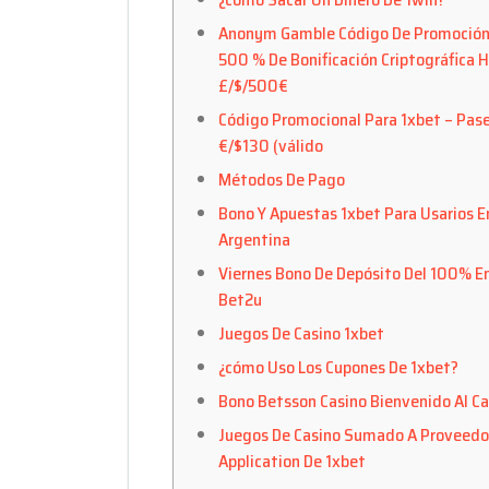
Anonym Gamble Código De Promoción
500 % De Bonificación Criptográfica 
£/$/500€
Código Promocional Para 1xbet – Pas
€/$130 (válido
Métodos De Pago
Bono Y Apuestas 1xbet Para Usarios E
Argentina
Viernes Bono De Depósito Del 100% E
Bet2u
Juegos De Casino 1xbet
¿cómo Uso Los Cupones De 1xbet?
Bono Betsson Casino Bienvenido Al Ca
Juegos De Casino Sumado A Proveedo
Application De 1xbet