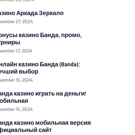
азино Аркада Зеркало
vember 27, 2024
онусы казино Банда, промо,
урниры
vember 17, 2024
нлайн казино Банда (Banda):
учший выбор
vember 15, 2024
анда казино играть на деньги!
обильная
vember 15, 2024
анда казино мобильная версия
фициальный сайт