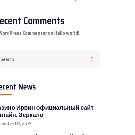
ecent Comments
WordPress Commenter
on
Hello world!
ecent News
азино Ирвин официальный сайт
нлайн. Зеркало
cember 01, 2024