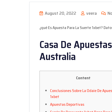
August 20, 2022
veera
No
¿qué Es Apuesta Para La Suerte 1xbet? Dato
Casa De Apuestas
Australia
Content
Conclusiones Sobre La Odaie De Apue
1xbet
Apuestas Deportivas