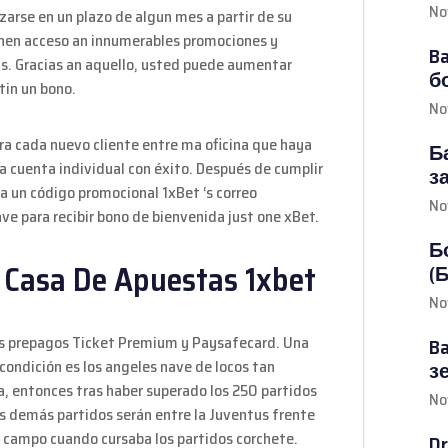
No
zarse en un plazo de algun mes a partir de su
enen acceso an innumerables promociones y
B
as. Gracias an aquello, usted puede aumentar
б
tin un bono.
No
ra cada nuevo cliente entre ma oficina que haya
Б
na cuenta individual con éxito. Después de cumplir
з
a un código promocional 1xBet ‘s correo
No
ave para recibir bono de bienvenida just one xBet.
Б
 Casa De Apuestas 1xbet
(
No
tos prepagos Ticket Premium y Paysafecard. Una
B
condición es los angeles nave de locos tan
з
, entonces tras haber superado los 250 partidos
No
s demás partidos serán entre la Juventus frente
l campo cuando cursaba los partidos corchete.
D