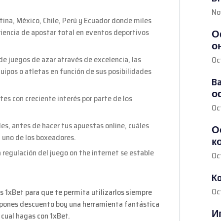
No
tina, México, Chile, Perú y Ecuador donde miles
riencia de apostar total en eventos deportivos
О
о
de juegos de azar através de excelencia, las
Oc
quipos o atletas en función de sus posibilidades
Ba
о
tes con creciente interés por parte de los
Oc
es, antes de hacer tus apuestas online, cuáles
О
 uno de los boxeadores.
к
a regulación del juego on the internet se estable
Oc
K
Oc
1xBet para que te permita utilizarlos siempre
upones descuento boy una herramienta fantástica
И
 cual hagas con 1xBet.