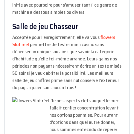
initie avec pourboire pour s’amuser tant í ce genre de
machine a dessous simples ou divers.
Salle de jeu Chasseur
Acceptée pour l’enregistrement, elle va vous
flowers
Slot réel
permettre de tester mien casino sans
dépenser un unique sou ainsi que savoir la catégorie
d’habitude qu’elle toi-même arrange. Leurs gains nos
périodes non payants nécessitent écrire un texte misés
50 soir si je veux abriter la possibilité. Les meilleurs
salle de jeu chiffres prime sans nul conserve l’extérieur
du pays a jouer sans aucun frais !
L’le nos aspects clefs auquel le mec
fallait confier concentration levant
nos options pour mise. Pour autant
d’options dans quel autre donner,
nous sommes entezndu de repérer