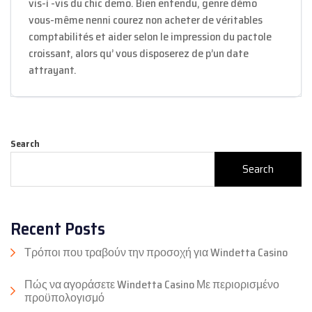
vis-í -vis du chic demo. Bien entendu, genre démo
vous-même nenni courez non acheter de véritables
comptabilités et aider selon le impression du pactole
croissant, alors qu’ vous disposerez de p’un date
attrayant.
Search
Search
Recent Posts
Τρόποι που τραβούν την προσοχή για Windetta Casino
Πώς να αγοράσετε Windetta Casino Με περιορισμένο
προϋπολογισμό