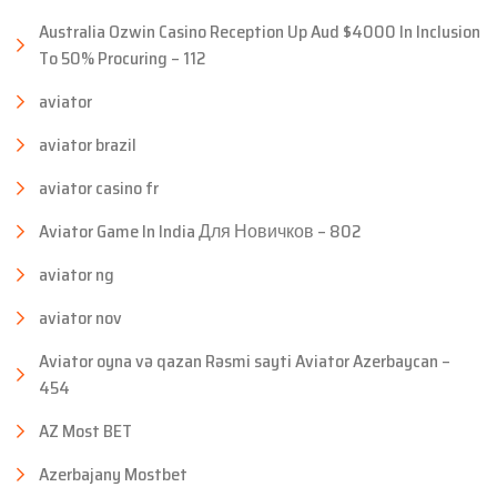
Australia Ozwin Casino Reception Up Aud $4000 In Inclusion
To 50% Procuring – 112
aviator
aviator brazil
aviator casino fr
Aviator Game In India Для Новичков – 802
aviator ng
aviator nov
Aviator oyna və qazan Rəsmi sayti Aviator Azerbaycan –
454
AZ Most BET
Azerbajany Mostbet