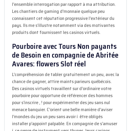
l’ensemble interrogation par rapport à ma attribution.
Les chantiers de gaming d’monnaie quelque peu
connaissent cet réputation progressive l’extérieur du
pays.
Ils me s’illustre notamment via des motivantes
produits dont fournissent les casinos virtuels.
Pourboire avec Tours Non payants
de Besoin en compagnie de Abritée
Avares: flowers Slot réel
L’compréhension de tabler gratuitement un peu, avec la
chance de gagner, attire maints parieurs québécois.
Des casinos virtuels travaillent sur d’ordinaire votre
pourboire pour opportune de référencer des hommes
pour s’inscrire , ! pour expérimenter des jeu sans nul
menace banquier. C’orient une belle manière d’aviser
l’mondes du jeu un peu sans avoir í être obligés
installer p’appoint palpable. En compagnie de s’amuser
í ce genre de instrument vers thunes, leurs casinos