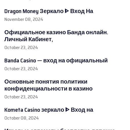
Dragon Money Зеркало ᐈ Вход На
November 08, 2024
Официальное казино Банда онлайн.
Личный Кабинет,
October 23, 2024
Banda Casino — вход на официальный
October 23, 2024
Основные понятия политики
конфиденциальности в казино
October 23, 2024
Kometa Casino зеркало ᐈ Вход на
October 08, 2024