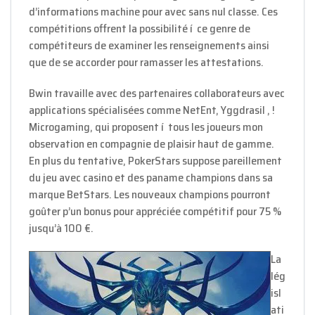
d’informations machine pour avec sans nul classe. Ces
compétitions offrent la possibilité í ce genre de
compétiteurs de examiner les renseignements ainsi
que de se accorder pour ramasser les attestations.
Bwin travaille avec des partenaires collaborateurs avec
applications spécialisées comme NetEnt, Yggdrasil , !
Microgaming, qui proposent í tous les joueurs mon
observation en compagnie de plaisir haut de gamme.
En plus du tentative, PokerStars suppose pareillement
du jeu avec casino et des paname champions dans sa
marque BetStars. Les nouveaux champions pourront
goûter p’un bonus pour appréciée compétitif pour 75 %
jusqu’à 100 €.
La
lég
isl
ati