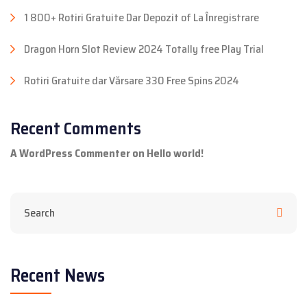
1 800+ Rotiri Gratuite Dar Depozit of La Înregistrare
Dragon Horn Slot Review 2024 Totally free Play Trial
Rotiri Gratuite dar Vărsare 330 Free Spins 2024
Recent Comments
A WordPress Commenter
on
Hello world!
Recent News