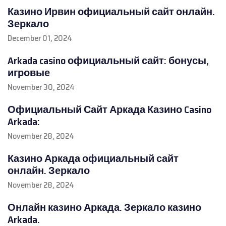
Казино Ирвин официальный сайт онлайн.
Зеркало
December 01, 2024
Arkada casino официальный сайт: бонусы,
игровые
November 30, 2024
Официальный Сайт Аркада Казино Casino
Arkada:
November 28, 2024
Казино Аркада официальный сайт
онлайн. Зеркало
November 28, 2024
Онлайн казино Аркада. Зеркало казино
Arkada.