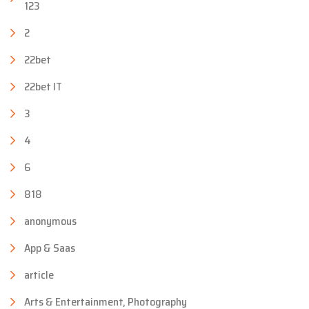
123
2
22bet
22bet IT
3
4
6
818
anonymous
App & Saas
article
Arts & Entertainment, Photography