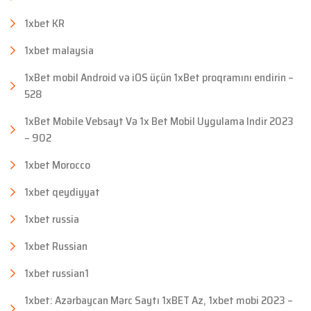
1xbet KR
1xbet malaysia
1xBet mobil Android və iOS üçün 1xBet proqramını endirin –
528
1xBet Mobile Vebsayt Və 1x Bet Mobil Uygulama Indir 2023
– 902
1xbet Morocco
1xbet qeydiyyat
1xbet russia
1xbet Russian
1xbet russian1
1xbet: Azərbaycan Mərc Saytı 1xBET Az, 1xbet mobi 2023 –