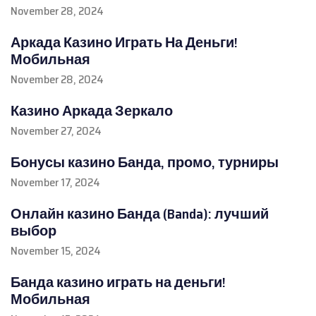
November 28, 2024
Аркада Казино Играть На Деньги!
Мобильная
November 28, 2024
Казино Аркада Зеркало
November 27, 2024
Бонусы казино Банда, промо, турниры
November 17, 2024
Онлайн казино Банда (Banda): лучший
выбор
November 15, 2024
Банда казино играть на деньги!
Мобильная