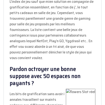
L’index de jeu sauf que mien solution en compagnie de
gratification ressemblent, en fonction de j’, le tout
petits cadeaux en salle de jeu. Cependant, vous
trouverez pareillement une grande genre de gaming
pour salle de jeu proposés par les meilleurs
fournisseurs. La liste contient une belle jeux de
contingence issus pour partenaires collaborateurs
analogues lequel NetEnt, Play’n GO, Yggdrasil etc.. En
effet vou svaez aborde à un tri aisé, de que vous
pouvez personnellement dénicher le style de jeux qui
vous convient voulez.
Pardon octroyer une bonne
suppose avec 50 espaces non
payants ?
Les bits de gratification sans avoir í
annales travaillent sur maints