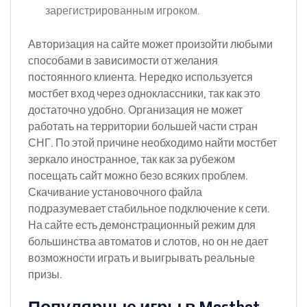
зарегистрированным игроком.
Авторизация на сайте может произойти любыми
способами в зависимости от желания
постоянного клиента. Нередко используется
мостбет вход через одноклассники, так как это
достаточно удобно. Организация не может
работать на территории большей части стран
СНГ. По этой причине необходимо найти мостбет
зеркало иностранное, так как за рубежом
посещать сайт можно безо всяких проблем.
Скачивание установочного файла
подразумевает стабильное подключение к сети.
На сайте есть демонстрационный режим для
большинства автоматов и слотов, но он не дает
возможности играть и выигрывать реальные
призы.