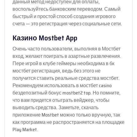
данный метод недоступен для оплаты,
воспользуйтесь банковским переводом. Самый
быстрый и простой способ создания игрового
счета — это регистрация через социальные сети.
Казино Mostbet App
Очень часто пользователи, выполняя в Мостбет
вход, желают поиграть в азартные развлечения.
Пере игрой в клубе геймеры необходима в бк
мостбет регистрация, ведь без этого не
получится ставить реальные средства мостбет.
Рекомендуем использовать в мостбет casino
бездепозитный бонус mostbet2 top. Но помните,
что вам придется отыграть вейджер, чтобы
выводить средства. Заметьте, скачать
приложение Mostbet можно только вручную, так
как программа не распространяется на площадке
Play Market.