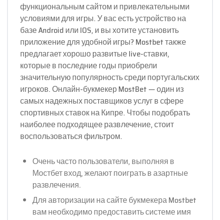
функциональным сайтом и привлекательными
условиями для игры. У вас есть устройство на
базе Android или IOS, и вы хотите установить
приложение для удобной игры? Mostbet также
предлагает хорошо развитые live-ставки,
которые в последние годы приобрели
значительную популярность среди португальских
игроков. Онлайн-букмекер MostBet — один из
самых надежных поставщиков услуг в сфере
спортивных ставок на Кипре. Чтобы подобрать
наиболее подходящее развлечение, стоит
воспользоваться фильтром.
Очень часто пользователи, выполняя в
Мостбет вход, желают поиграть в азартные
развлечения.
Для авторизации на сайте букмекера Mostbet
вам необходимо предоставить системе имя