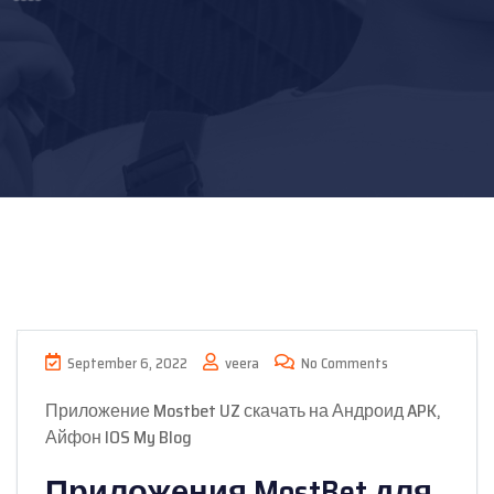
September 6, 2022
veera
No Comments
Приложение Mostbet UZ скачать на Андроид APK,
Айфон IOS My Blog
Приложения MostBet для