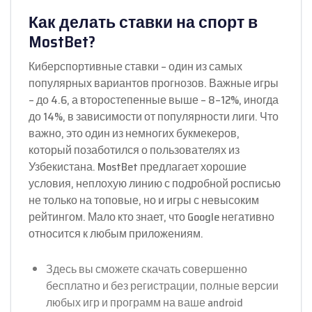
Как делать ставки на спорт в
MostBet?
Киберспортивные ставки – один из самых
популярных вариантов прогнозов. Важные игры
– до 4.6, а второстепенные выше – 8–12%, иногда
до 14%, в зависимости от популярности лиги. Что
важно, это один из немногих букмекеров,
который позаботился о пользователях из
Узбекистана. MostBet предлагает хорошие
условия, неплохую линию с подробной росписью
не только на топовые, но и игры с невысоким
рейтингом. Мало кто знает, что Google негативно
относится к любым приложениям.
Здесь вы сможете скачать совершенно
бесплатно и без регистрации, полные версии
любых игр и программ на ваше android