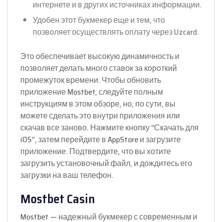
интернете и в других источниках информации.
Удобен этот букмекер еще и тем, что
позволяет осуществлять оплату через Uzcard.
Это обеспечивает высокую динамичность и
позволяет делать много ставок за короткий
промежуток времени. Чтобы обновить
приложение Mostbet, следуйте полным
инструкциям в этом обзоре, но, по сути, вы
можете сделать это внутри приложения или
скачав все заново. Нажмите кнопку “Скачать для
iOS”, затем перейдите в AppStore и загрузите
приложение. Подтвердите, что вы хотите
загрузить установочный файл, и дождитесь его
загрузки на ваш телефон.
Mostbet Casin
Mostbet — надежный букмекер с современным и