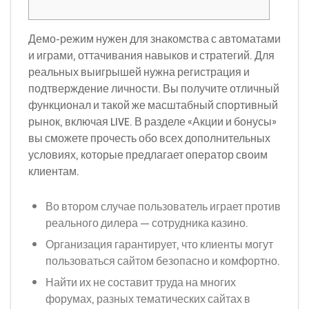
Демо-режим нужен для знакомства с автоматами
и играми, оттачивания навыков и стратегий. Для
реальных выигрышей нужна регистрация и
подтверждение личности. Вы получите отличный
функционал и такой же масштабный спортивный
рынок, включая LIVE. В разделе «Акции и бонусы»
вы сможете прочесть обо всех дополнительных
условиях, которые предлагает оператор своим
клиентам.
Во втором случае пользователь играет против
реального дилера — сотрудника казино.
Организация гарантирует, что клиенты могут
пользоваться сайтом безопасно и комфортно.
Найти их не составит труда на многих
форумах, разных тематических сайтах в