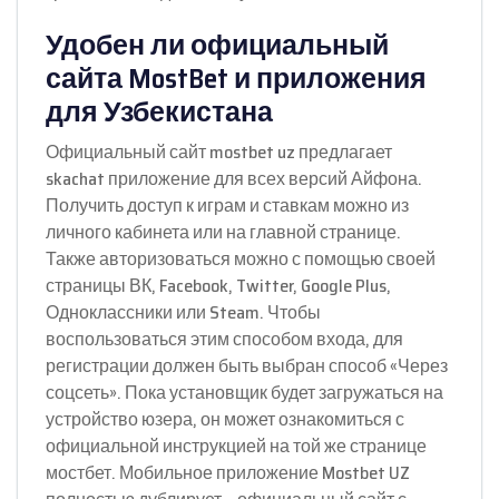
Удобен ли официальный
сайта MostBet и приложения
для Узбекистана
Официальный сайт mostbet uz предлагает
skachat приложение для всех версий Айфона.
Получить доступ к играм и ставкам можно из
личного кабинета или на главной странице.
Также авторизоваться можно с помощью своей
страницы ВК, Facebook, Twitter, Google Plus,
Одноклассники или Steam. Чтобы
воспользоваться этим способом входа, для
регистрации должен быть выбран способ «Через
соцсеть». Пока установщик будет загружаться на
устройство юзера, он может ознакомиться с
официальной инструкцией на той же странице
мостбет. Мобильное приложение Mostbet UZ