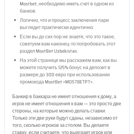
Mostbet, необходимо иметь счет в одном из
банков.
Логично, что и процесс заключения пари
выглядит практически идентично.
Если вы до сих пор не знаете, что это такое,
советуем вам наконец-то попробовать этот
раздел MostBet Uzbekistan.
На этой странице мы расскажем вам, как вы
можете получить 125% бонус на депозит в
размере до 300 евро при использовании
промокода MostBet «MOSTBETPT».
Банкир в баккара не имеет отношения к дому, а
игрок не имеет отношения к вам — это просто две
стороны, на которые можно делать ставки.
Только эти две руки будут сданы, независимо от
того, сколько игроков за столом. Вы делаете
ставку, если считаете, что выиграет игрок или