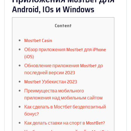
Android, IOs и Windows
Content
Mostbet Casin
Обзор приложения Mostbet для iPhone
(iOS)
Обновление приложения Mostbet до
последней версии 2023
Mostbet Узбекистан 2023
Преимущества мобильного
приложения над мобильным сайтом
Как сделать в Мостбет бездепозитный
бонус?
Как делать ставки на спорт в MostBet?