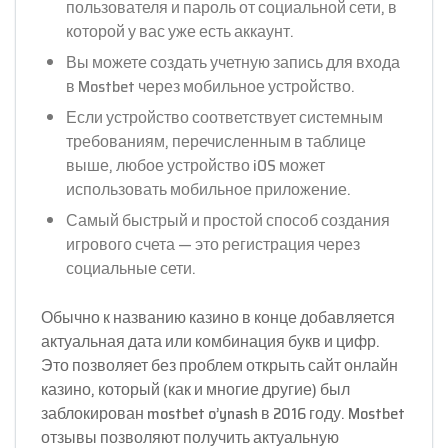
пользователя и пароль от социальной сети, в
которой у вас уже есть аккаунт.
Вы можете создать учетную запись для входа
в Mostbet через мобильное устройство.
Если устройство соответствует системным
требованиям, перечисленным в таблице
выше, любое устройство iOS может
использовать мобильное приложение.
Самый быстрый и простой способ создания
игрового счета — это регистрация через
социальные сети.
Обычно к названию казино в конце добавляется
актуальная дата или комбинация букв и цифр.
Это позволяет без проблем открыть сайт онлайн
казино, который (как и многие другие) был
заблокирован mostbet o’ynash в 2016 году. Mostbet
отзывы позволяют получить актуальную