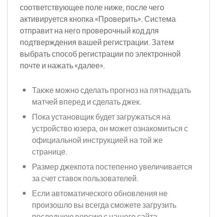
соответствующее поле ниже, после чего
активируется кнопка «Проверить». Система
отправит на него проверочный код для
подтверждения вашей регистрации. Затем
выбрать способ регистрации по электронной
почте и нажать «далее».
Также можно сделать прогноз на пятнадцать
матчей вперед и сделать джек.
Пока установщик будет загружаться на
устройство юзера, он может ознакомиться с
официальной инструкцией на той же
странице.
Размер джекпота постепенно увеличивается
за счет ставок пользователей.
Если автоматического обновления не
произошло вы всегда сможете загрузить
последнюю версию с нашего сайта.