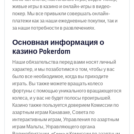
живые игры в казино и онлайн-игры в видео-
покер. Мы все привыкли совершать онлайн-
платежи как за наши ежедневные покупки, так и
за наши потребности в развлечениях.
Основная информация о
казино Pokerdom
Наши обязательства перед вами носят личный
характер, и мы позаботимся о том, чтобы у вас
было все необходимое, когда вы приходите
играть. Вы также можете вращать колесо
фортуны с помощью уникального вращающегося
колеса, и у вас не будет полосы проигрышей.
Казино также пользуется доверием Комиссии по
азартным играм Канаваке, Совета по
интерактивным играм, Управления по азартным
играм Мальты, Управляющего органа
Великобритании, eCogra и Комиссии по азартным