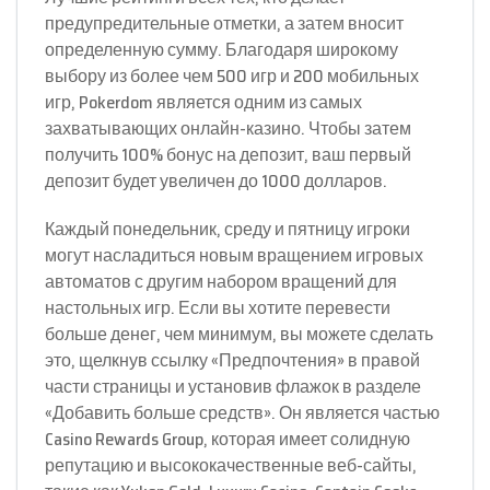
предупредительные отметки, а затем вносит
определенную сумму. Благодаря широкому
выбору из более чем 500 игр и 200 мобильных
игр, Pokerdom является одним из самых
захватывающих онлайн-казино. Чтобы затем
получить 100% бонус на депозит, ваш первый
депозит будет увеличен до 1000 долларов.
Каждый понедельник, среду и пятницу игроки
могут насладиться новым вращением игровых
автоматов с другим набором вращений для
настольных игр. Если вы хотите перевести
больше денег, чем минимум, вы можете сделать
это, щелкнув ссылку «Предпочтения» в правой
части страницы и установив флажок в разделе
«Добавить больше средств». Он является частью
Casino Rewards Group, которая имеет солидную
репутацию и высококачественные веб-сайты,