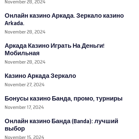
November 28, 2024
Онлайн казино Аркада. Зеркало казино
Arkada.
November 28, 2024
Аркада Казино Играть На Деньги!
Мобильная
November 28, 2024
Казино Аркада Зеркало
November 27, 2024
Бонусы казино Банда, промо, турниры
November 17, 2024
Онлайн казино Банда (Banda): лучший
выбор
November 15, 2024