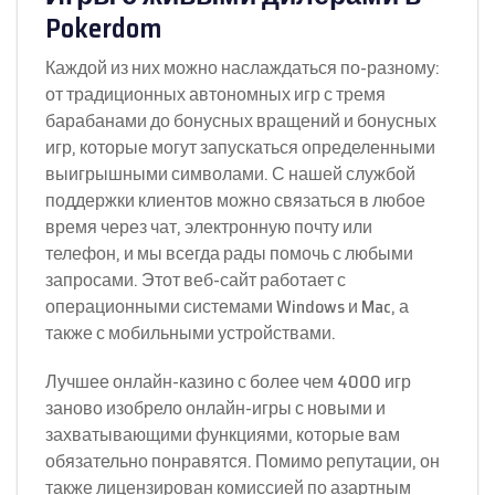
Pokerdom
Каждой из них можно наслаждаться по-разному:
от традиционных автономных игр с тремя
барабанами до бонусных вращений и бонусных
игр, которые могут запускаться определенными
выигрышными символами. С нашей службой
поддержки клиентов можно связаться в любое
время через чат, электронную почту или
телефон, и мы всегда рады помочь с любыми
запросами. Этот веб-сайт работает с
операционными системами Windows и Mac, а
также с мобильными устройствами.
Лучшее онлайн-казино с более чем 4000 игр
заново изобрело онлайн-игры с новыми и
захватывающими функциями, которые вам
обязательно понравятся. Помимо репутации, он
также лицензирован комиссией по азартным