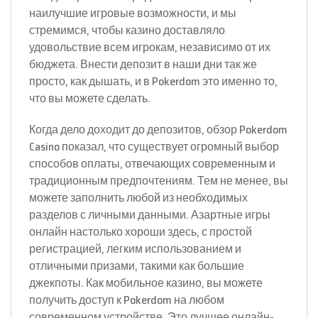
наилучшие игровые возможности, и мы
стремимся, чтобы казино доставляло
удовольствие всем игрокам, независимо от их
бюджета. Внести депозит в наши дни так же
просто, как дышать, и в Pokerdom это именно то,
что вы можете сделать.
Когда дело доходит до депозитов, обзор Pokerdom
Casino показал, что существует огромный выбор
способов оплаты, отвечающих современным и
традиционным предпочтениям. Тем не менее, вы
можете заполнить любой из необходимых
разделов с личными данными. Азартные игры
онлайн настолько хороши здесь, с простой
регистрацией, легким использованием и
отличными призами, такими как большие
джекпоты. Как мобильное казино, вы можете
получить доступ к Pokerdom на любом
современном устройстве. Это лучшее онлайн-