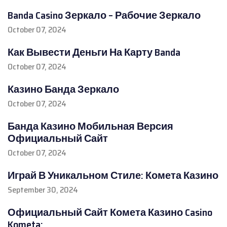
Banda Casino Зеркало – Рабочие Зеркало
October 07, 2024
Как Вывести Деньги На Карту Banda
October 07, 2024
Казино Банда Зеркало
October 07, 2024
Банда Казино Мобильная Версия
Официальный Сайт
October 07, 2024
Играй В Уникальном Стиле: Комета Казино
September 30, 2024
Официальный Сайт Комета Казино Casino
Kometa: