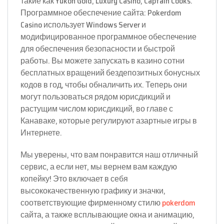
такие как Yukon Gold, Luxury Casino, Captain Cooks.
Программное обеспечение сайта: Pokerdom
Casino использует Windows Server и
модифицированное программное обеспечение
для обеспечения безопасности и быстрой
работы. Вы можете запускать в казино сотни
бесплатных вращений бездепозитных бонусных
кодов в год, чтобы обналичить их. Теперь они
могут пользоваться рядом юрисдикций и
растущим числом юрисдикций, во главе с
Канаваке, которые регулируют азартные игры в
Интернете.
Мы уверены, что вам понравится наш отличный
сервис, а если нет, мы вернем вам каждую
копейку! Это включает в себя
высококачественную графику и значки,
соответствующие фирменному стилю
pokerdom
сайта, а также всплывающие окна и анимацию,