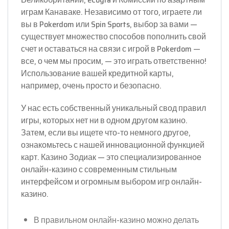
играм Канаваке. Независимо от того, играете ли
вы в Pokerdom или Spin Sports, выбор за вами —
существует множество способов пополнить свой
счет и оставаться на связи с игрой в Pokerdom —
все, о чем мы просим, — это играть ответственно!
Использование вашей кредитной карты,
например, очень просто и безопасно.
У нас есть собственный уникальный свод правил
игры, которых нет ни в одном другом казино.
Затем, если вы ищете что-то немного другое,
ознакомьтесь с нашей инновационной функцией
карт. Казино Зодиак — это специализированное
онлайн-казино с современным стильным
интерфейсом и огромным выбором игр онлайн-
казино.
В правильном онлайн-казино можно делать