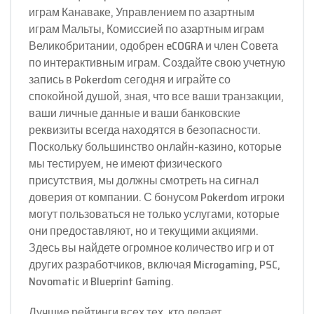
играм Канаваке, Управлением по азартным
играм Мальты, Комиссией по азартным играм
Великобритании, одобрен eCOGRA и член Совета
по интерактивным играм. Создайте свою учетную
запись в Pokerdom сегодня и играйте со
спокойной душой, зная, что все ваши транзакции,
ваши личные данные и ваши банковские
реквизиты всегда находятся в безопасности.
Поскольку большинство онлайн-казино, которые
мы тестируем, не имеют физического
присутствия, мы должны смотреть на сигнал
доверия от компании. С бонусом Pokerdom игроки
могут пользоваться не только услугами, которые
они предоставляют, но и текущими акциями.
Здесь вы найдете огромное количество игр и от
других разработчиков, включая Microgaming, PSC,
Novomatic и Blueprint Gaming.
Лучшие рейтинги всех тех, кто делает