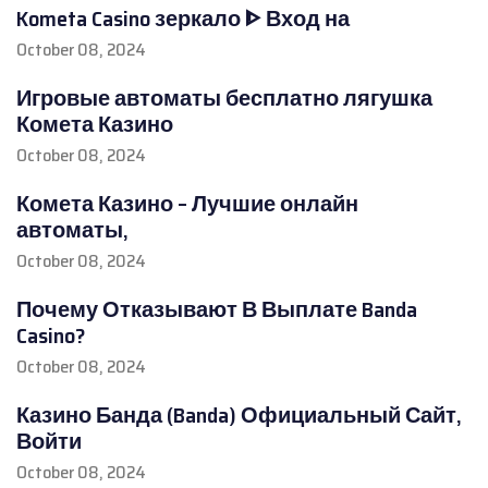
Kometa Casino зеркало ᐈ Вход на
October 08, 2024
Игровые автоматы бесплатно лягушка
Комета Казино
October 08, 2024
Комета Казино – Лучшие онлайн
автоматы,
October 08, 2024
Почему Отказывают В Выплате Banda
Casino?
October 08, 2024
Казино Банда (Banda) Официальный Сайт,
Войти
October 08, 2024