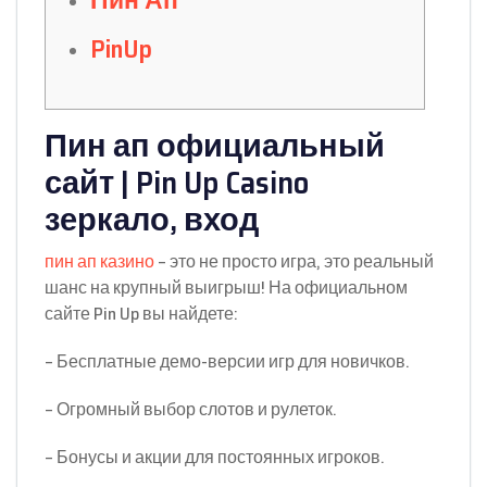
PinUp
Пин ап официальный
сайт | Pin Up Casino
зеркало, вход
пин ап казино
– это не просто игра, это реальный
шанс на крупный выигрыш! На официальном
сайте Pin Up вы найдете:
– Бесплатные демо-версии игр для новичков.
– Огромный выбор слотов и рулеток.
– Бонусы и акции для постоянных игроков.