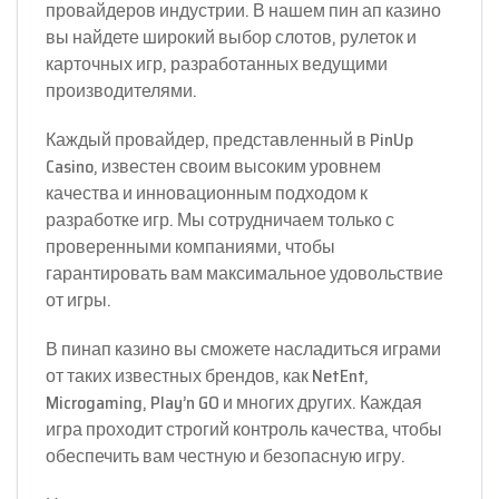
провайдеров индустрии. В нашем пин ап казино
вы найдете широкий выбор слотов, рулеток и
карточных игр, разработанных ведущими
производителями.
Каждый провайдер, представленный в PinUp
Casino, известен своим высоким уровнем
качества и инновационным подходом к
разработке игр. Мы сотрудничаем только с
проверенными компаниями, чтобы
гарантировать вам максимальное удовольствие
от игры.
В пинап казино вы сможете насладиться играми
от таких известных брендов, как NetEnt,
Microgaming, Play’n GO и многих других. Каждая
игра проходит строгий контроль качества, чтобы
обеспечить вам честную и безопасную игру.