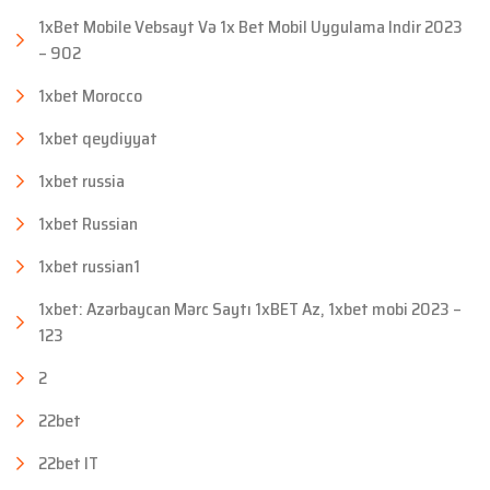
1xBet Mobile Vebsayt Və 1x Bet Mobil Uygulama Indir 2023
– 902
1xbet Morocco
1xbet qeydiyyat
1xbet russia
1xbet Russian
1xbet russian1
1xbet: Azərbaycan Mərc Saytı 1xBET Az, 1xbet mobi 2023 –
123
2
22bet
22bet IT