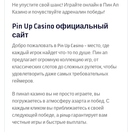
Не упустите свой шанс! Играйте онлайн в Пин Ап
Казино и почувствуйте адреналин победы!
Pin Up Casino официальный
сайт
Добро пожаловать в Pin Up Casino – место, где
каждый игрок найдет что-то по душе. Пин ап
предлагает огромную коллекцию игр, от
классических слотов до сложных рулеток, чтобы
удовлетворить даже самых требовательных
геймеров.
В пинап казино вы не просто играете, вы
погружаетесь в атмосферу азарта и побед. С
каждым кликом вы приближаетесь к своей
следующей победе, а pinup гарантирует вам
честные игры и быстрые выплаты.