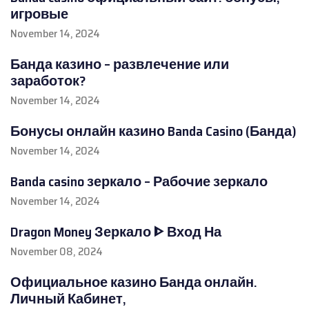
игровые
November 14, 2024
Банда казино – развлечение или
заработок?
November 14, 2024
Бонусы онлайн казино Banda Casino (Банда)
November 14, 2024
Banda casino зеркало – Рабочие зеркало
November 14, 2024
Dragon Money Зеркало ᐈ Вход На
November 08, 2024
Официальное казино Банда онлайн.
Личный Кабинет,