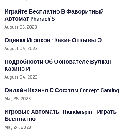
Играйте Бесплатно В Фаворитный
Автомат Pharaoh`S
August 05, 2023
Оценка Игроков : Какие Отзывы О
August 04, 2023
Подробности Об Основателе Вулкан
Казино И
August 04, 2023
Онлайн Казино С Софтом Concept Gaming
May 26, 2023
Игровые Автоматы Thunderspin – Играть
Бесплатно
May 24, 2023