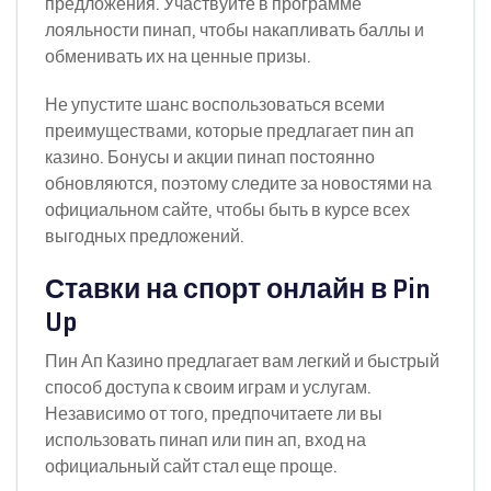
предложения. Участвуйте в программе
лояльности пинап, чтобы накапливать баллы и
обменивать их на ценные призы.
Не упустите шанс воспользоваться всеми
преимуществами, которые предлагает пин ап
казино. Бонусы и акции пинап постоянно
обновляются, поэтому следите за новостями на
официальном сайте, чтобы быть в курсе всех
выгодных предложений.
Ставки на спорт онлайн в Pin
Up
Пин Ап Казино предлагает вам легкий и быстрый
способ доступа к своим играм и услугам.
Независимо от того, предпочитаете ли вы
использовать пинап или пин ап, вход на
официальный сайт стал еще проще.