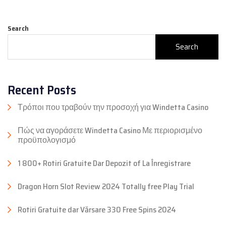
Search
Search
Recent Posts
Τρόποι που τραβούν την προσοχή για Windetta Casino
Πώς να αγοράσετε Windetta Casino Με περιορισμένο
προϋπολογισμό
1 800+ Rotiri Gratuite Dar Depozit of La Înregistrare
Dragon Horn Slot Review 2024 Totally free Play Trial
Rotiri Gratuite dar Vărsare 330 Free Spins 2024