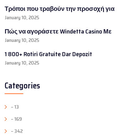
Τρόποι που τραβούν την προσοχή για
January 10, 2025
Πώς να αγοράσετε Windetta Casino Με
January 10, 2025
1 800+ Rotiri Gratuite Dar Depozit
January 10, 2025
Categories
– 13
– 169
– 342