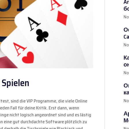
A
б
No
О
Ca
No
К
о
No
 Spielen
О
к
No
test, sind die VIP Programme, die viele Online
den Fall für deine Kritik. Erst dann, wenn
А
nge nicht logisch angeordnet sind und es lästig
М
an eine gut durchdachte Software plötzlich zu
nd deshalb die Tischspiele wie Blackjack und
No