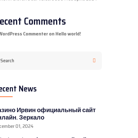
ecent Comments
WordPress Commenter
on
Hello world!
ecent News
азино Ирвин официальный сайт
нлайн. Зеркало
cember 01, 2024