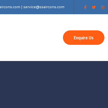
ircons.com | service@ssaircons.com
Enquire Us