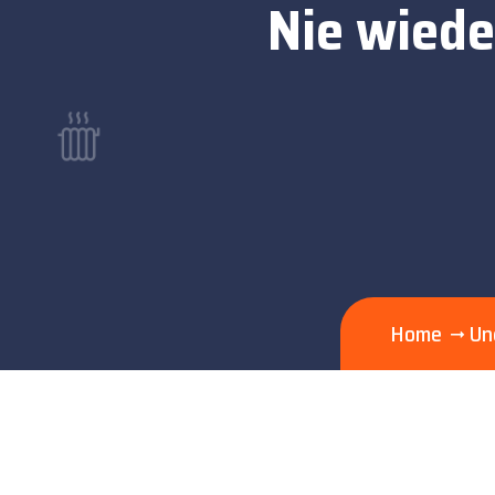
Nie wiede
Home
Un