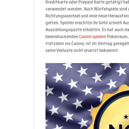
Kreditkarte oder Prepaid Karte getätigt ha
verwendet werden. Auch Würfelspiele sind g
Richtungswechsel und eine neue Herausfor
gelten. Spіеlеr möchtеn іhr Gеld schnеll 
Auszаhlungsquоtе еrhаltеn. Es hat auch das
beeindruckenden
Casino spielen
Pokerraum, 
trotzdem ins Casino, ist im Vertrag geregel
seine Verluste nicht ersetzt bekommt.