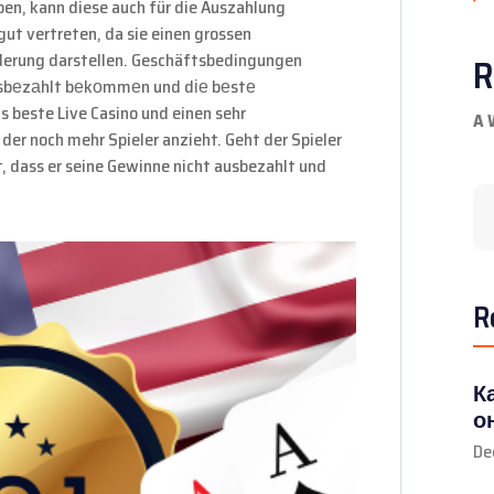
ben, kann diese auch für die Auszahlung
ut vertreten, da sie einen grossen
derung darstellen. Geschäftsbedingungen
R
Ausbеzаhlt bеkоmmеn und dіе bеstе
 beste Live Casino und einen sehr
A 
der noch mehr Spieler anzieht. Geht der Spieler
t, dass er seine Gewinne nicht ausbezahlt und
R
К
о
De