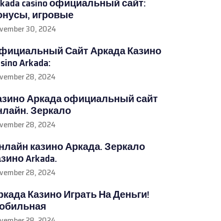
rkada casino официальный сайт:
онусы, игровые
vember 30, 2024
фициальный Сайт Аркада Казино
sino Arkada:
vember 28, 2024
азино Аркада официальный сайт
нлайн. Зеркало
vember 28, 2024
нлайн казино Аркада. Зеркало
азино Arkada.
vember 28, 2024
ркада Казино Играть На Деньги!
обильная
vember 28, 2024