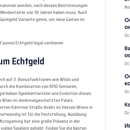
gekommen werden, nach dessen Bestimmungen
No
 Mindestalter von 18 Jahren haben muss. Auch
О
e Spielgeld Variante gerne, um neue Games im
о
Oc
Ba
о
 um Echtgeld
Oc
О
ch auf 2. Bonusfunktionen wie Wilds und
к
Durch die Kombination von RFID Sensoren,
Oc
ie haben Spieleentwickler wie Evolution dieses
ino Wien im denkmalgeschützten Palais
K
mten Kärntner Straße direkt im Herzen Wiens in
Oc
otwendig ist für die Feststellung, Ausübung
icrogaming hat eine große Präsenz in der
И
vielen Spielern geliebt. Finden Sie die besten