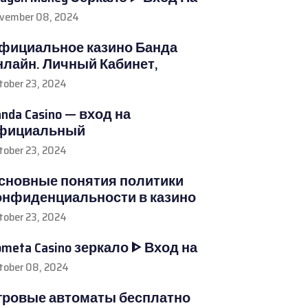
vember 08, 2024
фициальное казино Банда
нлайн. Личный Кабинет,
tober 23, 2024
nda Casino — вход на
фициальный
tober 23, 2024
сновные понятия политики
онфиденциальности в казино
tober 23, 2024
ometa Casino зеркало ᐈ Вход на
tober 08, 2024
гровые автоматы бесплатно