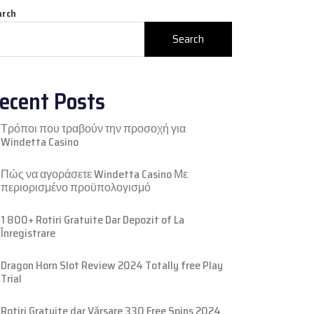
arch
Search
ecent Posts
Τρόποι που τραβούν την προσοχή για
Windetta Casino
Πώς να αγοράσετε Windetta Casino Με
περιορισμένο προϋπολογισμό
1 800+ Rotiri Gratuite Dar Depozit of La
Înregistrare
Dragon Horn Slot Review 2024 Totally free Play
Trial
Rotiri Gratuite dar Vărsare 330 Free Spins 2024