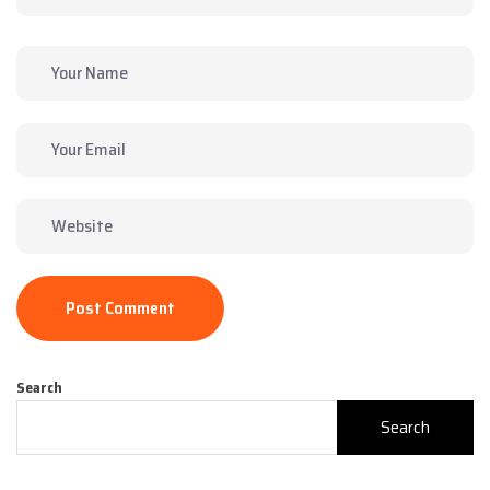
Post Comment
Search
Search