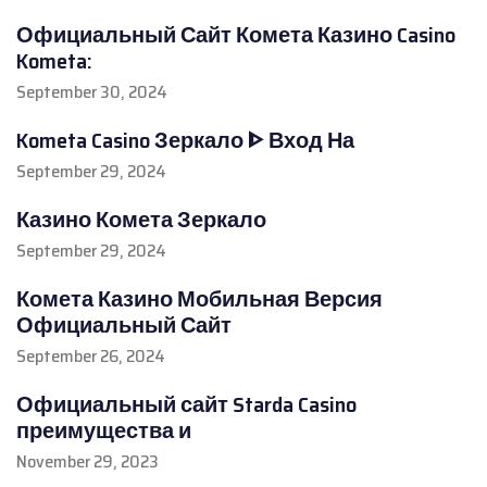
Официальный Сайт Комета Казино Casino
Kometa:
September 30, 2024
Kometa Casino Зеркало ᐈ Вход На
September 29, 2024
Казино Комета Зеркало
September 29, 2024
Комета Казино Мобильная Версия
Официальный Сайт
September 26, 2024
Официальный сайт Starda Casino
преимущества и
November 29, 2023