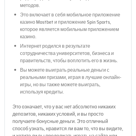
методов.
Это включает в себя мобильное приложение
казино Mostbet и приложение Spin Sports,
которое является мобильным приложением
казино.
Интернет родился в результате
сотрудничества университетов, бизнеса и
правительств, чтобы воплотить его в жизнь.
Вы можете выиграть реальные деньги с
реальными призами, играя в лучшие онлайн-
игры, но вы также можете выиграть,
используя кредиты.
Это означает, что у вас нет абсолютно никаких
депозитов, никаких условий, и вы просто
получаете бонусные деньги. Это отличный
способ узнать, нравится ли вам то, что вы видите,
и хотите ли вы продолжать играть на сайте или,