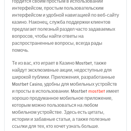
гордится своим простым в использовании
интерфейсом, простым пользовательским
интерфейсом и удобной навигацией по веб-сайту
казино. Наконец, служба поддержки клиентов
предлагает полезный раздел часто задаваемых
вопросов, чтобы найти ответы на
распространенные вопросы, всегда рады
помочь.
Те из вас, кто играет в Казино Mostbet, также
найдут эксклюзивные акции, недоступные для
широкой публики. Приложения, разработанные
Mostbet Casino, удобны для мобильных устройств
и просты в использовании. Mostbet
mostbet
имеет
хорошо продуманное мобильное приложение,
которым можно пользоваться на любом
мобильном устройстве. Здесь есть цитаты,
истории и забавные статьи, а также полезные
ссылки для тех, кто хочет узнать больше.