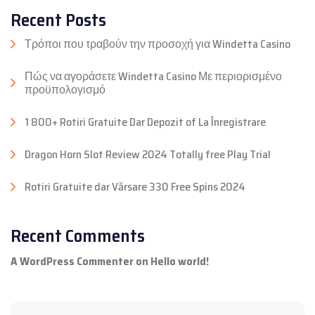
Recent Posts
Τρόποι που τραβούν την προσοχή για Windetta Casino
Πώς να αγοράσετε Windetta Casino Με περιορισμένο
προϋπολογισμό
1 800+ Rotiri Gratuite Dar Depozit of La Înregistrare
Dragon Horn Slot Review 2024 Totally free Play Trial
Rotiri Gratuite dar Vărsare 330 Free Spins 2024
Recent Comments
A WordPress Commenter
on
Hello world!