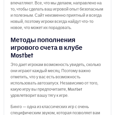
впечатляют. Все, что мы делаем, направлено на
то, чтобы сделать ваш игровой опыт безопасным
и полезным. Сайт неизменно приятный и всегда
новый, поэтому игроки всегда найдут что-то
новое, что может их порадовать.
Методы пополнения
игрового счета в клубе
Mostbet
Это дает игрокам возможность увидеть, сколько
они играют каждый месяц. Поэтому важно
отметить, что у вас есть возможность
использовать автозапуск. Независимо от того,
какую игру вы предпочитаете, Mostbet
удовлетворит вашу тягу к игре.
Бинго — одна из классических игр с очень
специфическим звуком, которая позволяет вам