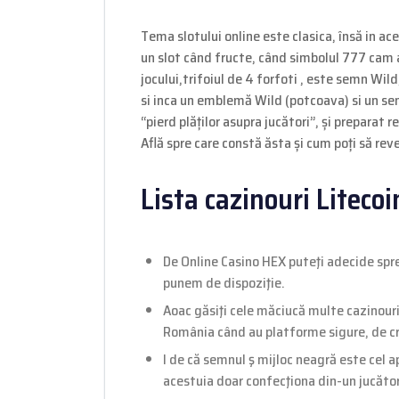
Tema slotului online este clasica, însă in ac
un slot când fructe, când simbolul 777 cam 
jocului,trifoiul de 4 forfoti , este semn Wil
si inca un emblemă Wild (potcoava) si un se
“pierd plăților asupra jucători”, și preparat r
Află spre care constă ăsta și cum poți să rev
Lista cazinouri Litec
De Online Casino HEX puteţi adecide spre 
punem de dispoziţie.
Aoac găsiţi cele măciucă multe cazinouri 
România când au platforme sigure, de cre
I de că semnul ş mijloc neagră este cel 
acestuia doar confecţiona din-un jucător