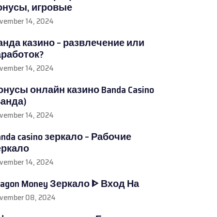
онусы, игровые
vember 14, 2024
анда казино – развлечение или
аработок?
vember 14, 2024
онусы онлайн казино Banda Casino
Банда)
vember 14, 2024
anda casino зеркало – Рабочие
еркало
vember 14, 2024
ragon Money Зеркало ᐈ Вход На
vember 08, 2024