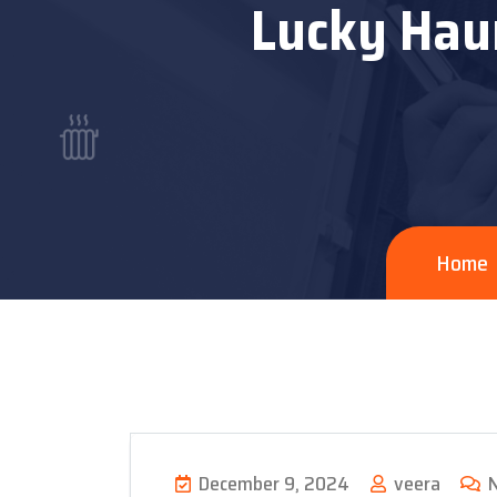
Lucky Hau
Home
December 9, 2024
veera
N