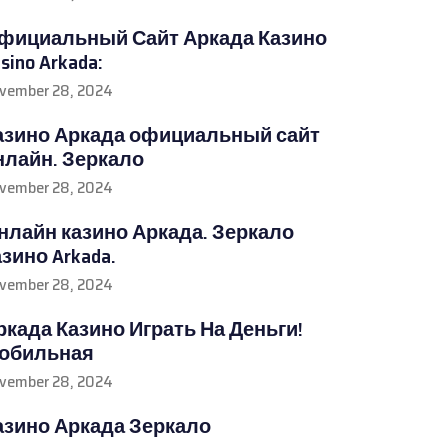
фициальный Сайт Аркада Казино
sino Arkada:
vember 28, 2024
азино Аркада официальный сайт
нлайн. Зеркало
vember 28, 2024
нлайн казино Аркада. Зеркало
азино Arkada.
vember 28, 2024
ркада Казино Играть На Деньги!
обильная
vember 28, 2024
азино Аркада Зеркало