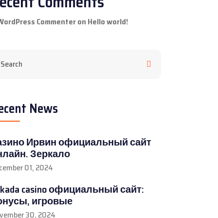
ecent Comments
WordPress Commenter
on
Hello world!
ecent News
азино Ирвин официальный сайт
нлайн. Зеркало
cember 01, 2024
rkada casino официальный сайт:
онусы, игровые
vember 30, 2024