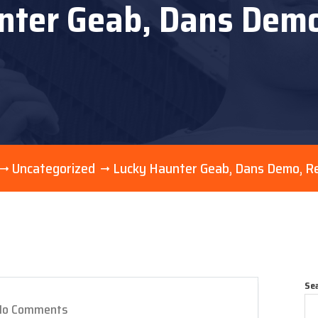
nter Geab, Dans Demo
Uncategorized
Lucky Haunter Geab, Dans Demo, R
Se
o Comments