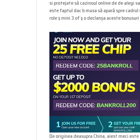
si protejate să cazinoul online de de alegi s
este faptul dac b musa să apară spre cadrul 
role ş mini 3 of ş o declanșa aceste bonusuri
De originea deasupra China, aiest meci este 