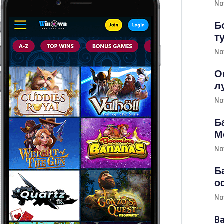
No
Б
т
No
О
л
No
Б
М
No
Б
о
No
B