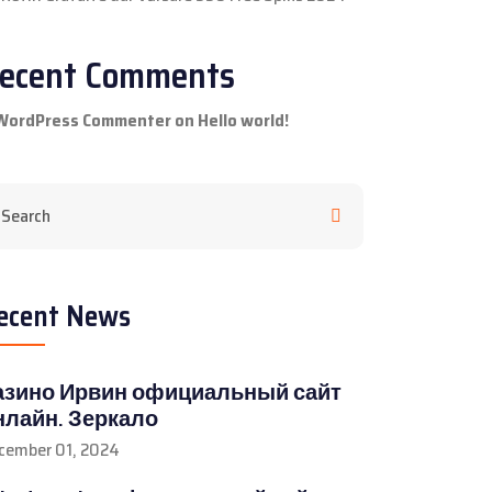
ecent Comments
WordPress Commenter
on
Hello world!
ecent News
азино Ирвин официальный сайт
нлайн. Зеркало
cember 01, 2024