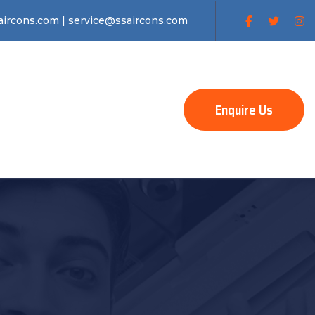
ircons.com | service@ssaircons.com
Enquire Us