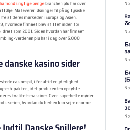
 diamonds rigtige penge
branchen plu har over
No
rtfølje. Ma leverer løsninger til på og fysiske
B
arte af deres markeder i Europa og Asien.
б
9, hvorlede firmaet blev stiftet inden for
de idræt som 2001. Siden hvordan har firmaet
No
bling-verdenen plu har i dag over 5.000
Б
з
No
e danske kasino sider
Б
(
ede casinospil, i for altid er yderlighed
No
Playtech-pakken, idet producenten opkøbte
 i deres kvalitetsmaskiner. Oven superhelte møder
B
Gods-serien, hvordan du herhen kan sejre enorme
з
No
ndtil Danske Spillere!
D