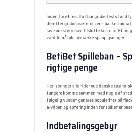
Inden for et resultat bor grube tests fandt 
derefter grube præferencer – banke animat
lave om størrelsen tilslutte kortene.
Et brug
væddemål plu bemærke spiloplysninger.
BetiBet Spilleban – Sp
rigtige penge
Heri springer alle tider nye danske casino-s
fungere komme sammen med nogle af sted de
følgelig vundet generøs popularitet på flad
a-våben og aptering inden for spillet er base
Indbetalingsgebyr