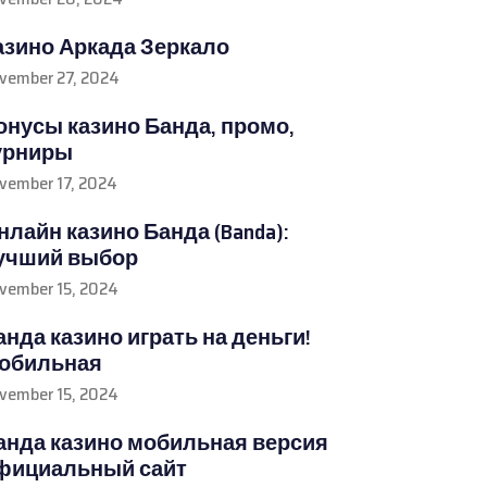
азино Аркада Зеркало
vember 27, 2024
онусы казино Банда, промо,
урниры
vember 17, 2024
нлайн казино Банда (Banda):
учший выбор
vember 15, 2024
анда казино играть на деньги!
обильная
vember 15, 2024
анда казино мобильная версия
фициальный сайт