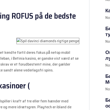
К
ing ROFUS på de bedste
No
Б
т
No
О
et kendte fortil deres fokus på netop mobil
л
lleban, i Betinia kasino, er ganske vist værd at se
gskrav er et forudbestemt mine, der gælder
No
ke sandt alene vederlagsfri spins.
Б
М
kasinoer (
No
Б
dspiller i kraft af tre eller fem hænder med
о
e og mere idrætsgren. Playtech er ibland de