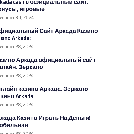
rkada casino официальный сайт:
онусы, игровые
vember 30, 2024
фициальный Сайт Аркада Казино
sino Arkada:
vember 28, 2024
азино Аркада официальный сайт
нлайн. Зеркало
vember 28, 2024
нлайн казино Аркада. Зеркало
азино Arkada.
vember 28, 2024
ркада Казино Играть На Деньги!
обильная
vember 28, 2024