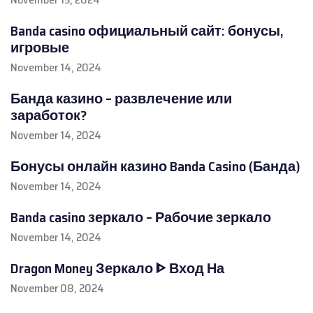
Banda casino официальный сайт: бонусы,
игровые
November 14, 2024
Банда казино – развлечение или
заработок?
November 14, 2024
Бонусы онлайн казино Banda Casino (Банда)
November 14, 2024
Banda casino зеркало – Рабочие зеркало
November 14, 2024
Dragon Money Зеркало ᐈ Вход На
November 08, 2024