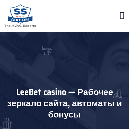
LeeBet casino — Рабочее
зеркало сайта, автоматы и
бонусы