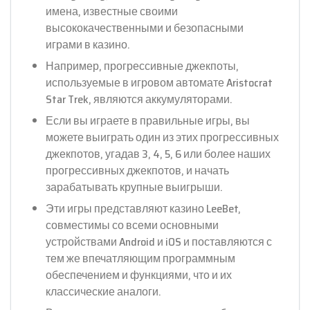
имена, известные своими
высококачественными и безопасными
играми в казино.
Например, прогрессивные джекпоты,
используемые в игровом автомате Aristocrat
Star Trek, являются аккумуляторами.
Если вы играете в правильные игры, вы
можете выиграть один из этих прогрессивных
джекпотов, угадав 3, 4, 5, 6 или более наших
прогрессивных джекпотов, и начать
зарабатывать крупные выигрыши.
Эти игры представляют казино LeeBet,
совместимы со всеми основными
устройствами Android и iOS и поставляются с
тем же впечатляющим программным
обеспечением и функциями, что и их
классические аналоги.