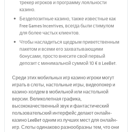
трекер игроков и программу лояльности
казино.
Бездепозитные казино, также известные как
Free Games Incentives, всегда были стимулом
для более частых клиентов.
Чтобы насладиться щедрым приветственным
пакетом и всеми его захватывающими
бонусами, просто внесите свой первый
депозит с минимальной суммой 10 € в LeeBet.
Среди этих мобильных игр казино игроки могут
играть в слоты, настольные игры, видеопокер и
казино-холдем в мобильной или настольной
версии. Великолепная графика,
высококачественный звук и фантастический
пользовательский интерфейс делают онлайн-
казино LeeBet одним из лучших мест для онлайн-
игр. Слоты одинаково разнообразны тем, что они