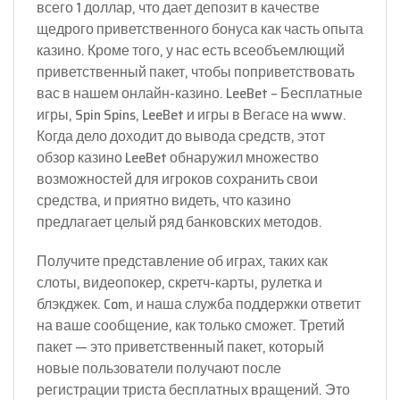
всего 1 доллар, что дает депозит в качестве
щедрого приветственного бонуса как часть опыта
казино. Кроме того, у нас есть всеобъемлющий
приветственный пакет, чтобы поприветствовать
вас в нашем онлайн-казино. LeeBet – Бесплатные
игры, Spin Spins, LeeBet и игры в Вегасе на www.
Когда дело доходит до вывода средств, этот
обзор казино LeeBet обнаружил множество
возможностей для игроков сохранить свои
средства, и приятно видеть, что казино
предлагает целый ряд банковских методов.
Получите представление об играх, таких как
слоты, видеопокер, скретч-карты, рулетка и
блэкджек. Com, и наша служба поддержки ответит
на ваше сообщение, как только сможет. Третий
пакет — это приветственный пакет, который
новые пользователи получают после
регистрации триста бесплатных вращений. Это