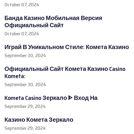
October 07, 2024
Банда Казино Мобильная Версия
Официальный Сайт
October 07, 2024
Играй В Уникальном Стиле: Комета Казино
September 30, 2024
Официальный Сайт Комета Казино Casino
Kometa:
September 30, 2024
Kometa Casino Зеркало ᐈ Вход На
September 29, 2024
Казино Комета Зеркало
September 29, 2024