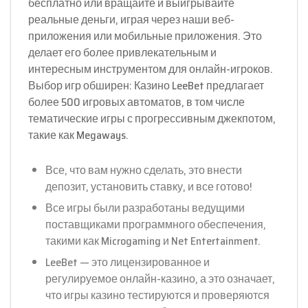
бесплатно или вращайте и выигрывайте
реальные деньги, играя через наши веб-
приложения или мобильные приложения. Это
делает его более привлекательным и
интересным инструментом для онлайн-игроков.
Выбор игр обширен: Казино LeeBet предлагает
более 500 игровых автоматов, в том числе
тематические игры с прогрессивным джекпотом,
такие как Megaways.
Все, что вам нужно сделать, это внести
депозит, установить ставку, и все готово!
Все игры были разработаны ведущими
поставщиками программного обеспечения,
такими как Microgaming и Net Entertainment.
LeeBet — это лицензированное и
регулируемое онлайн-казино, а это означает,
что игры казино тестируются и проверяются