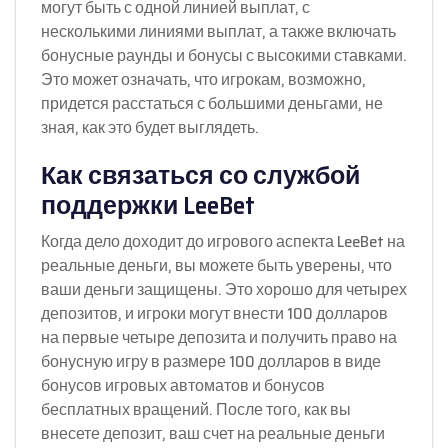
могут быть с одной линией выплат, с
несколькими линиями выплат, а также включать
бонусные раунды и бонусы с высокими ставками.
Это может означать, что игрокам, возможно,
придется расстаться с большими деньгами, не
зная, как это будет выглядеть.
Как связаться со службой
поддержки LeeBet
Когда дело доходит до игрового аспекта LeeBet на
реальные деньги, вы можете быть уверены, что
ваши деньги защищены. Это хорошо для четырех
депозитов, и игроки могут внести 100 долларов
на первые четыре депозита и получить право на
бонусную игру в размере 100 долларов в виде
бонусов игровых автоматов и бонусов
бесплатных вращений. После того, как вы
внесете депозит, ваш счет на реальные деньги