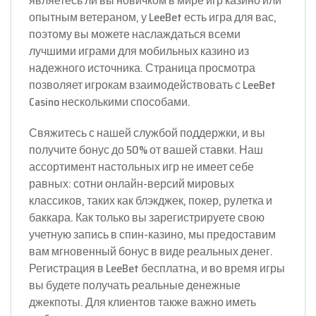
являетесь ли вы новичком в мире игр казино или
опытным ветераном, у LeeBet есть игра для вас,
поэтому вы можете наслаждаться всеми
лучшими играми для мобильных казино из
надежного источника. Страница просмотра
позволяет игрокам взаимодействовать с LeeBet
Casino несколькими способами.
Свяжитесь с нашей службой поддержки, и вы
получите бонус до 50% от вашей ставки. Наш
ассортимент настольных игр не имеет себе
равных: сотни онлайн-версий мировых
классиков, таких как блэкджек, покер, рулетка и
баккара. Как только вы зарегистрируете свою
учетную запись в спин-казино, мы предоставим
вам мгновенный бонус в виде реальных денег.
Регистрация в LeeBet бесплатна, и во время игры
вы будете получать реальные денежные
джекпоты. Для клиентов также важно иметь