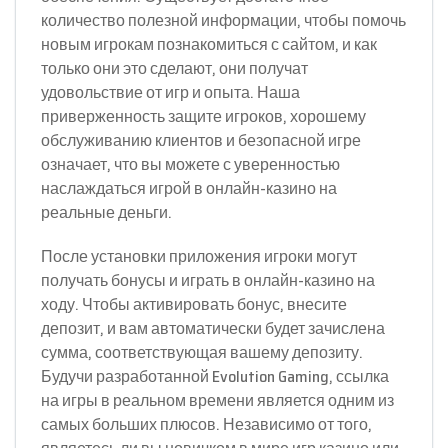
количество полезной информации, чтобы помочь
новым игрокам познакомиться с сайтом, и как
только они это сделают, они получат
удовольствие от игр и опыта. Наша
приверженность защите игроков, хорошему
обслуживанию клиентов и безопасной игре
означает, что вы можете с уверенностью
наслаждаться игрой в онлайн-казино на
реальные деньги.
После установки приложения игроки могут
получать бонусы и играть в онлайн-казино на
ходу. Чтобы активировать бонус, внесите
депозит, и вам автоматически будет зачислена
сумма, соответствующая вашему депозиту.
Будучи разработанной Evolution Gaming, ссылка
на игры в реальном времени является одним из
самых больших плюсов. Независимо от того,