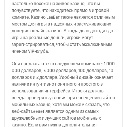
настолько похоже на живое казино, что вы
почувствуете, что находитесь прямо в игровой
комнате. Казино LeeBet также является отличным
местом для игры в надежных и заслуживающих
доверия онлайн-казино. А когда дело доходит до
игры на реальные деньги, игроки могут
зарегистрироваться, чтобы стать эксклюзивным
членом VIP-клуба.
Они предлагаются в следующем номинале: 1 000
000 долларов, 5 000 долларов, 100 долларов, 10
долларов и 2 доллара. Удобный дизайн означает
наличие интуитивно понятного и простого в
использовании интерфейса. Игроки должны
всегда проверять условия при посещении сайтов
мобильных казино, хотя мы можем сказать, что
веб-сайт LeeBet является одним из самых
дружелюбных и лучших сайтов мобильных
казино. Если вам нужна дополнительная