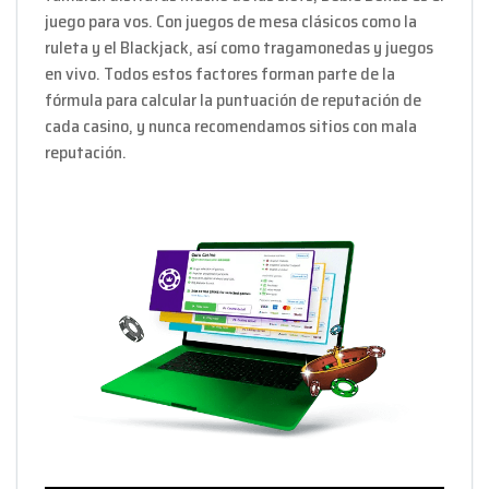
juego para vos. Con juegos de mesa clásicos como la
ruleta y el Blackjack, así como tragamonedas y juegos
en vivo. Todos estos factores forman parte de la
fórmula para calcular la puntuación de reputación de
cada casino, y nunca recomendamos sitios con mala
reputación.