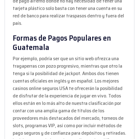
de pago alterno donde no hay necesidad de tener una
tarjeta plástico solo basta con tener una cuenta en su
red de banco para realizar traspasos dentro y fuera del
país.
Formas de Pagos Populares en
Guatemala
Por ejemplo, podría ser que un sitio web ofrezca una
tragaperras con pozo progresivo, mientras que otro la
tenga si la posibilidad de jackpot. Ambos dos tienen
cuentas oficiales en inglés y en español. Los mejores
casinos online seguros USA te ofrecerán la posibilidad
de disfrutar de la experiencia de jugar en vivo. Todos
ellos están en lo más alto de nuestra clasificación por
contar con una amplia gama de títulos de los
proveedores más destacados del mercado, torneos de
slots, programas VIP, así como por incluir métodos de
pago seguros y de confianza para depósitos y retiradas.