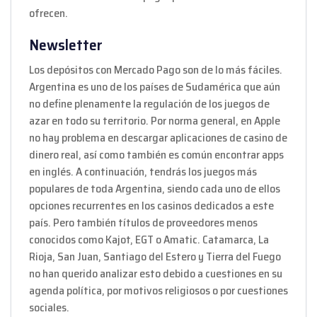
ofrecen.
Newsletter
Los depósitos con Mercado Pago son de lo más fáciles.
Argentina es uno de los países de Sudamérica que aún
no define plenamente la regulación de los juegos de
azar en todo su territorio. Por norma general, en Apple
no hay problema en descargar aplicaciones de casino de
dinero real, así como también es común encontrar apps
en inglés. A continuación, tendrás los juegos más
populares de toda Argentina, siendo cada uno de ellos
opciones recurrentes en los casinos dedicados a este
país. Pero también títulos de proveedores menos
conocidos como Kajot, EGT o Amatic. Catamarca, La
Rioja, San Juan, Santiago del Estero y Tierra del Fuego
no han querido analizar esto debido a cuestiones en su
agenda política, por motivos religiosos o por cuestiones
sociales.