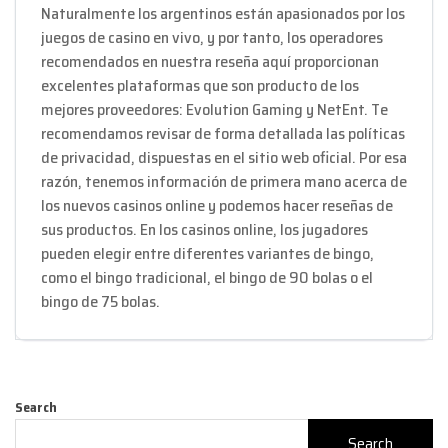
Naturalmente los argentinos están apasionados por los
juegos de casino en vivo, y por tanto, los operadores
recomendados en nuestra reseña aquí proporcionan
excelentes plataformas que son producto de los
mejores proveedores: Evolution Gaming y NetEnt. Te
recomendamos revisar de forma detallada las políticas
de privacidad, dispuestas en el sitio web oficial. Por esa
razón, tenemos información de primera mano acerca de
los nuevos casinos online y podemos hacer reseñas de
sus productos. En los casinos online, los jugadores
pueden elegir entre diferentes variantes de bingo,
como el bingo tradicional, el bingo de 90 bolas o el
bingo de 75 bolas.
Search
Search