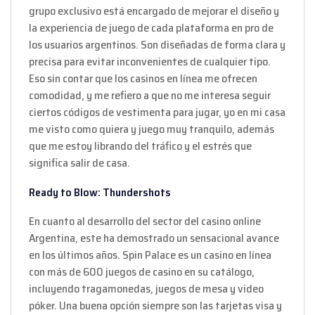
grupo exclusivo está encargado de mejorar el diseño y
la experiencia de juego de cada plataforma en pro de
los usuarios argentinos. Son diseñadas de forma clara y
precisa para evitar inconvenientes de cualquier tipo.
Eso sin contar que los casinos en línea me ofrecen
comodidad, y me refiero a que no me interesa seguir
ciertos códigos de vestimenta para jugar, yo en mi casa
me visto como quiera y juego muy tranquilo, además
que me estoy librando del tráfico y el estrés que
significa salir de casa.
Ready to Blow: Thundershots
En cuanto al desarrollo del sector del casino online
Argentina, este ha demostrado un sensacional avance
en los últimos años. Spin Palace es un casino en línea
con más de 600 juegos de casino en su catálogo,
incluyendo tragamonedas, juegos de mesa y video
póker. Una buena opción siempre son las tarjetas visa y