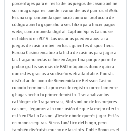
porcentajes para el resto de los juegos de casino online
son muy dispares: pueden variar de los 2 puntos al 25%.
Es una criptomoneda que nació como un protocolo de
código abierto y que ahora se utiliza para hacer pagos
webs, como moneda digital. Captain Spins Casino se
estableció en 2019. Los usuarios pueden apostar a
juegos de casino móvil en los siguientes dispositivos.
Europa Casino encabeza la lista de casinos para jugar a
las tragamonedas online en Argentina porque permite
probar gratis sus más de 650 máquinas donde quiera
que estés gracias a su diseño web adaptable. Podrás
disfrutar del bono de Bienvenida de Betsson Casino
cuando termines tu proceso de registro correctamente
y hayas hecho tu primer depósito. Tras analizar los
catálogos de Tragaperras y Slots online de los mejores
casinos, llegamos a la conclusión de que la mejor oferta
está en Platin Casino. ¿Desde dónde querés jugar. Estás
en manos seguras. Si sos fanático del bingo, pero
también disfrutás mucho de las slots, Doble Bonus es el