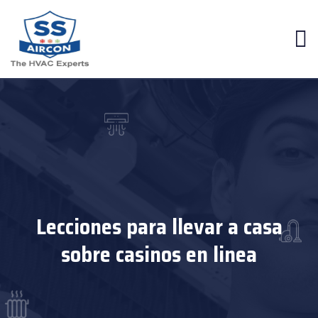
Lecciones para llevar a casa
sobre casinos en linea