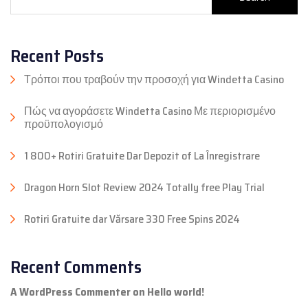
Recent Posts
Τρόποι που τραβούν την προσοχή για Windetta Casino
Πώς να αγοράσετε Windetta Casino Με περιορισμένο
προϋπολογισμό
1 800+ Rotiri Gratuite Dar Depozit of La Înregistrare
Dragon Horn Slot Review 2024 Totally free Play Trial
Rotiri Gratuite dar Vărsare 330 Free Spins 2024
Recent Comments
A WordPress Commenter
on
Hello world!