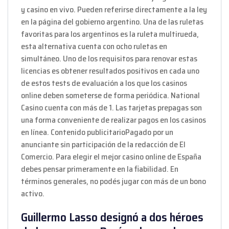
y casino en vivo. Pueden referirse directamente a la ley
en la página del gobierno argentino. Una de las ruletas
favoritas para los argentinos es la ruleta multirueda,
esta alternativa cuenta con ocho ruletas en
simultáneo. Uno de los requisitos para renovar estas
licencias es obtener resultados positivos en cada uno
de estos tests de evaluación a los que los casinos
online deben someterse de forma periódica. National
Casino cuenta con más de 1. Las tarjetas prepagas son
una forma conveniente de realizar pagos en los casinos
en línea. Contenido publicitarioPagado por un
anunciante sin participación de la redacción de El
Comercio. Para elegir el mejor casino online de España
debes pensar primeramente en la fiabilidad. En
términos generales, no podés jugar con más de un bono
activo.
Guillermo Lasso designó a dos héroes