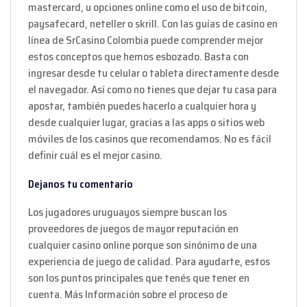
mastercard, u opciones online como el uso de bitcoin,
paysafecard, neteller o skrill. Con las guías de casino en
línea de SrCasino Colombia puede comprender mejor
estos conceptos que hemos esbozado. Basta con
ingresar desde tu celular o tableta directamente desde
el navegador. Así como no tienes que dejar tu casa para
apostar, también puedes hacerlo a cualquier hora y
desde cualquier lugar, gracias a las apps o sitios web
móviles de los casinos que recomendamos. No es fácil
definir cuál es el mejor casino.
Dejanos tu comentario
Los jugadores uruguayos siempre buscan los
proveedores de juegos de mayor reputación en
cualquier casino online porque son sinónimo de una
experiencia de juego de calidad. Para ayudarte, estos
son los puntos principales que tenés que tener en
cuenta. Más Información sobre el proceso de