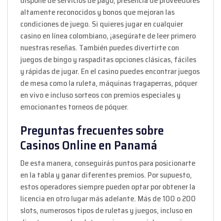
dispone de servicios de pago, presencia de proveedores
altamente reconocidos y bonos que mejoran las
condiciones de juego. Si quieres jugar en cualquier
casino en línea colombiano, ¡asegúrate de leer primero
nuestras reseñas. También puedes divertirte con
juegos de bingo y raspaditas opciones clásicas, fáciles
y rápidas de jugar. En el casino puedes encontrar juegos
de mesa como la ruleta, máquinas tragaperras, póquer
en vivo e incluso sorteos con premios especiales y
emocionantes torneos de póquer.
Preguntas frecuentes sobre
Casinos Online en Panamá
De esta manera, conseguirás puntos para posicionarte
en la tabla y ganar diferentes premios. Por supuesto,
estos operadores siempre pueden optar por obtener la
licencia en otro lugar más adelante. Más de 100 o 200
slots, numerosos tipos de ruletas y juegos, incluso en