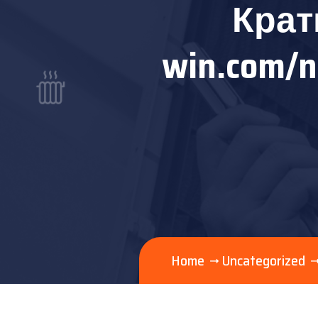
Кратк
win.com/n
Home
Uncategorized