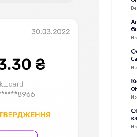
De
A
б
No
О
Ca
No
К
о
No
О
к
No