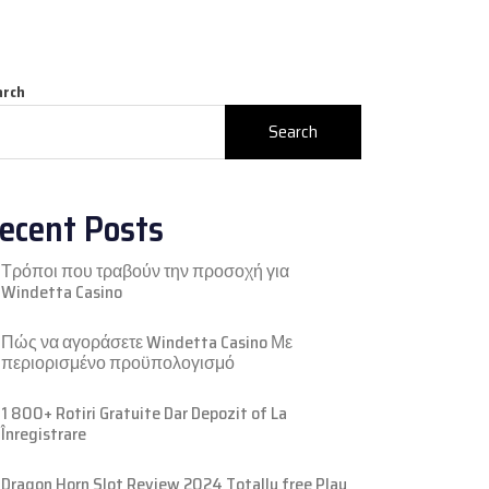
arch
Search
ecent Posts
Τρόποι που τραβούν την προσοχή για
Windetta Casino
Πώς να αγοράσετε Windetta Casino Με
περιορισμένο προϋπολογισμό
1 800+ Rotiri Gratuite Dar Depozit of La
Înregistrare
Dragon Horn Slot Review 2024 Totally free Play