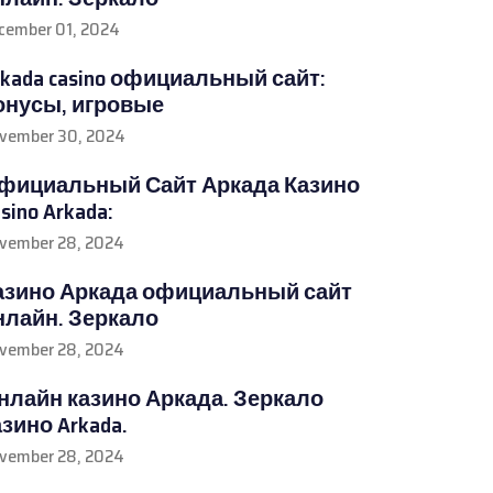
cember 01, 2024
rkada casino официальный сайт:
онусы, игровые
vember 30, 2024
фициальный Сайт Аркада Казино
sino Arkada:
vember 28, 2024
азино Аркада официальный сайт
нлайн. Зеркало
vember 28, 2024
нлайн казино Аркада. Зеркало
азино Arkada.
vember 28, 2024