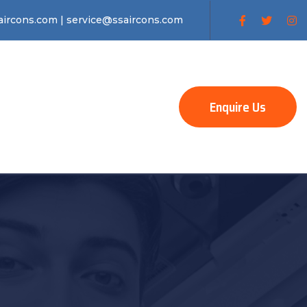
ircons.com | service@ssaircons.com
Enquire Us