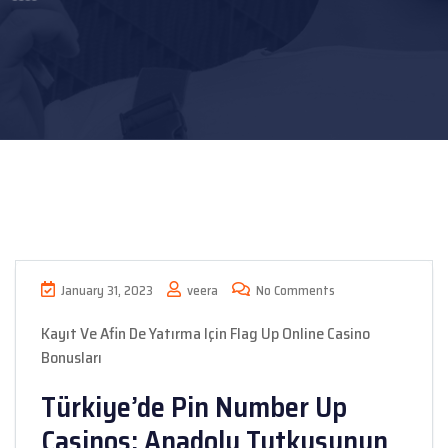
January 31, 2023
veera
No Comments
Kayıt Ve Afin De Yatırma Için Flag Up Online Casino
Bonusları
Türkiye’de Pin Number Up
Casinos: Anadolu Tutkusunun