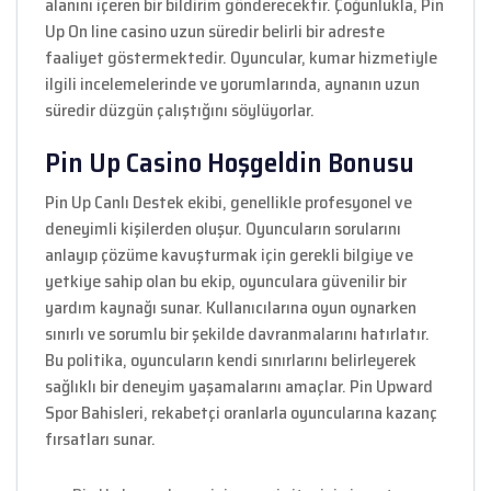
alanını içeren bir bildirim gönderecektir. Çoğunlukla, Pin
Up On line casino uzun süredir belirli bir adreste
faaliyet göstermektedir. Oyuncular, kumar hizmetiyle
ilgili incelemelerinde ve yorumlarında, aynanın uzun
süredir düzgün çalıştığını söylüyorlar.
Pin Up Casino Hoşgeldin Bonusu
Pin Up Canlı Destek ekibi, genellikle profesyonel ve
deneyimli kişilerden oluşur. Oyuncuların sorularını
anlayıp çözüme kavuşturmak için gerekli bilgiye ve
yetkiye sahip olan bu ekip, oyunculara güvenilir bir
yardım kaynağı sunar. Kullanıcılarına oyun oynarken
sınırlı ve sorumlu bir şekilde davranmalarını hatırlatır.
Bu politika, oyuncuların kendi sınırlarını belirleyerek
sağlıklı bir deneyim yaşamalarını amaçlar. Pin Upward
Spor Bahisleri, rekabetçi oranlarla oyuncularına kazanç
fırsatları sunar.