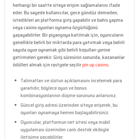
herhangi bir saatte siteye erişim sağlamalarını ifade
eder. Bu sayede kullanıcılar, gece gündüz demeden,
istedikleri an platforma giriş yapabilir ve bahis yapma
veya casino oyunları oynama özgürlüğünü
yaşayabilirler. Bir piyangoya katılmak için, oyuncuların
genellikle belirli bir miktarda para yatırmak veya belirli
sayıda oyun oynamak gibi belirli koşulları yerine
getirmeleri gerekir. Giriş süresinin sonunda, kazananlar
ödülleri almak için rastgele seçilir
pin up casino
.
Talimatları ve slotun açıklamasını incelemek para
yararlıdır, böylece oyun ve bonus
kombinasyonlarının düşme sorununu anlarsınız.
Güncel giriş adresi üzerinden siteye erişerek, bu
oyunları oynamaya hemen başlayabilirsiniz.
Oyuncular, platformun net sitesi veya mobil
uygulaması üzerinden canlı destek ekibiyle
iletişime geçebilirler.