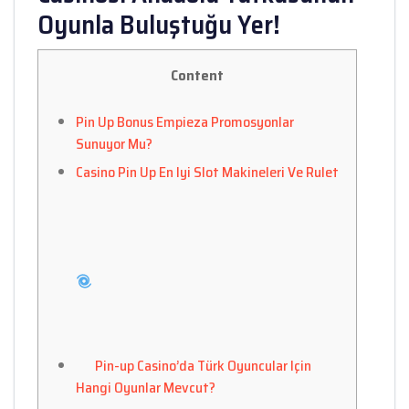
Oyunla Buluştuğu Yer!
Content
Pin Up Bonus Empieza Promosyonlar
Sunuyor Mu?
Casino Pin Up En Iyi Slot Makineleri Ve Rulet
Pin-up Casino’da Türk Oyuncular Için
Hangi Oyunlar Mevcut?