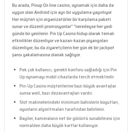
Bu arada, Pinup On line casino, oynamak için daha da
uygun olan Android için ayrı bir uygulama yayınlıyor.
Her müşteri için organizatörler bir karşılama paketi
sunar ve düzenli promosyonlar” “neredeyse her yedi
günde bir yenilenir. Pin Up Casino hidup olarak temalı
etkinlikler düzenliyor ve kazan-kazan piyangoları
düzenliyor, bu da ziyaretçilerin her gün ek bir jackpot
şansı yakalamasına olanak sağlıyor.
Pek çok kullanıcı, gerekli konforu sağladığı için Pin
Up oynamayı mobil cihazlarda tercih etmektedir.
Pin-Up Casino müşterilerine bazı büyük avantajlar
sunsa weil, bazı dezavantajları vardır.
Slot makinelerindeki minimum bahislerin boyutları,
oyunların algoritmaları tarafından belirlenir.
Bayiler, kameraların net bir görüntü sunabilmesi için
normalden daha büyük kartlar kullanıyor.