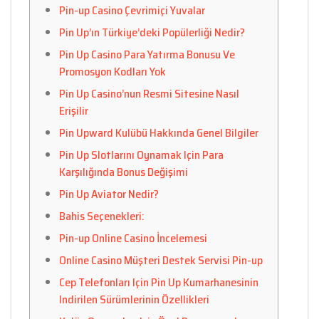
Pin-up Casino Çevrimiçi Yuvalar
Pin Up’ın Türkiye’deki Popülerliği Nedir?
Pin Up Casino Para Yatırma Bonusu Ve
Promosyon Kodları Yok
Pin Up Casino’nun Resmi Sitesine Nasıl
Erişilir
Pin Upward Kulübü Hakkında Genel Bilgiler
Pin Up Slotlarını Oynamak Için Para
Karşılığında Bonus Değişimi
Pin Up Aviator Nedir?
Bahis Seçenekleri:
Pin-up Online Casino İncelemesi
Online Casino Müşteri Destek Servisi Pin-up
Cep Telefonları Için Pin Up Kumarhanesinin
Indirilen Sürümlerinin Özellikleri