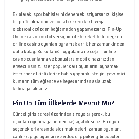
Ek olarak, spor bahislerini denemek istiyorsanız, kişisel
bir profil olmadan ve buna bir kredi kartı veya
elektronik cüzdan bağlamadan yapamazsınız. Pin-Up
Online casino mobil versiyonu ile hareket halindeyken
on line casino oyunları oynamak artık her zamankinden
daha kolay. Bu kullanışlı uygulama ile çeşitli online
casino oyunlarına ve bonuslara mobil cihazınızdan
erişebilirsiniz. İster popüler kart oyunlarını oynamak
ister spor etkinliklerine bahis yapmak isteyin, çevrimiçi
kumarın tüm eğlence ve heyecanından asla uzak
kalmayacaksınız.
Pin Up Tüm Ülkelerde Mevcut Mu?
Güncel giriş adresi üzerinden siteye erişerek, bu
oyunları oynamaya hemen başlayabilirsiniz. Bu oyun
seçenekleri arasında slot makineleri, zaman oyunları,
canlı krupiye oyunları ve video clip poker gibi popüler