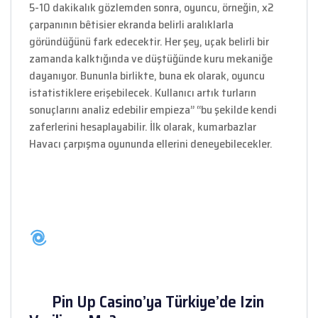
5-10 dakikalık gözlemden sonra, oyuncu, örneğin, x2
çarpanının bêtisier ekranda belirli aralıklarla
göründüğünü fark edecektir. Her şey, uçak belirli bir
zamanda kalktığında ve düştüğünde kuru mekaniğe
dayanıyor. Bununla birlikte, buna ek olarak, oyuncu
istatistiklere erişebilecek. Kullanıcı artık turların
sonuçlarını analiz edebilir empieza” “bu şekilde kendi
zaferlerini hesaplayabilir. İlk olarak, kumarbazlar
Havacı çarpışma oyununda ellerini deneyebilecekler.
Pin Up Casino’ya Türkiye’de Izin