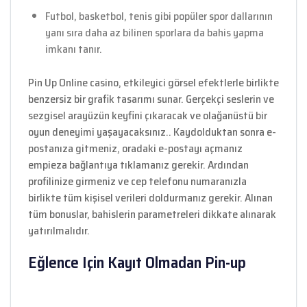
Futbol, basketbol, tenis gibi popüler spor dallarının
yanı sıra daha az bilinen sporlara da bahis yapma
imkanı tanır.
Pin Up Online casino, etkileyici görsel efektlerle birlikte
benzersiz bir grafik tasarımı sunar. Gerçekçi seslerin ve
sezgisel arayüzün keyfini çıkaracak ve olağanüstü bir
oyun deneyimi yaşayacaksınız.. Kaydolduktan sonra e-
postanıza gitmeniz, oradaki e-postayı açmanız
empieza bağlantıya tıklamanız gerekir. Ardından
profilinize girmeniz ve cep telefonu numaranızla
birlikte tüm kişisel verileri doldurmanız gerekir. Alınan
tüm bonuslar, bahislerin parametreleri dikkate alınarak
yatırılmalıdır.
Eğlence Için Kayıt Olmadan Pin-up