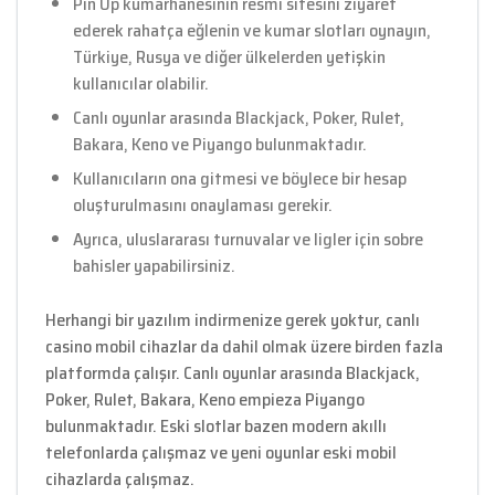
Pin Up kumarhanesinin resmi sitesini ziyaret
ederek rahatça eğlenin ve kumar slotları oynayın,
Türkiye, Rusya ve diğer ülkelerden yetişkin
kullanıcılar olabilir.
Canlı oyunlar arasında Blackjack, Poker, Rulet,
Bakara, Keno ve Piyango bulunmaktadır.
Kullanıcıların ona gitmesi ve böylece bir hesap
oluşturulmasını onaylaması gerekir.
Ayrıca, uluslararası turnuvalar ve ligler için sobre
bahisler yapabilirsiniz.
Herhangi bir yazılım indirmenize gerek yoktur, canlı
casino mobil cihazlar da dahil olmak üzere birden fazla
platformda çalışır. Canlı oyunlar arasında Blackjack,
Poker, Rulet, Bakara, Keno empieza Piyango
bulunmaktadır. Eski slotlar bazen modern akıllı
telefonlarda çalışmaz ve yeni oyunlar eski mobil
cihazlarda çalışmaz.