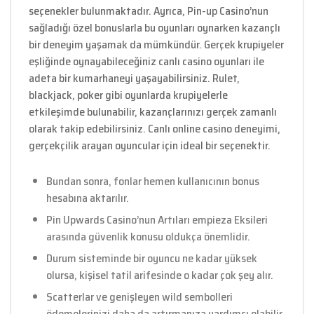
seçenekler bulunmaktadır. Ayrıca, Pin-up Casino’nun
sağladığı özel bonuslarla bu oyunları oynarken kazançlı
bir deneyim yaşamak da mümkündür. Gerçek krupiyeler
eşliğinde oynayabileceğiniz canlı casino oyunları ile
adeta bir kumarhaneyi yaşayabilirsiniz. Rulet,
blackjack, poker gibi oyunlarda krupiyelerle
etkileşimde bulunabilir, kazançlarınızı gerçek zamanlı
olarak takip edebilirsiniz. Canlı online casino deneyimi,
gerçekçilik arayan oyuncular için ideal bir seçenektir.
Bundan sonra, fonlar hemen kullanıcının bonus
hesabına aktarılır.
Pin Upwards Casino’nun Artıları empieza Eksileri
arasında güvenlik konusu oldukça önemlidir.
Durum sisteminde bir oyuncu ne kadar yüksek
olursa, kişisel tatil arifesinde o kadar çok şey alır.
Scatterlar ve genişleyen wild sembolleri
ödemelerinizi daha da artırmanıza yardımcı olabilir.