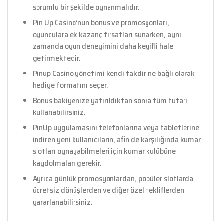
sorumlu bir şekilde oynanmalıdır.
Pin Up Casino’nun bonus ve promosyonları,
oyunculara ek kazanç fırsatları sunarken, aynı
zamanda oyun deneyimini daha keyifli hale
getirmektedir.
Pinup Casino yönetimi kendi takdirine bağlı olarak
hediye formatını seçer.
Bonus bakiyenize yatırıldıktan sonra tüm tutarı
kullanabilirsiniz.
PinUp uygulamasını telefonlarına veya tabletlerine
indiren yeni kullanıcıların, afin de karşılığında kumar
slotları oynayabilmeleri için kumar kulübüne
kaydolmaları gerekir.
Ayrıca günlük promosyonlardan, popüler slotlarda
ücretsiz dönüşlerden ve diğer özel tekliflerden
yararlanabilirsiniz.