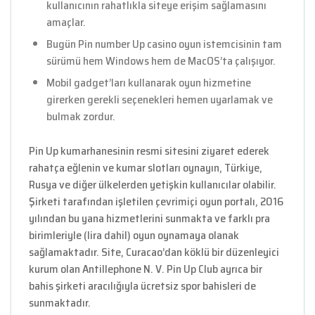
kullanıcının rahatlıkla siteye erişim sağlamasını
amaçlar.
Bugün Pin number Up casino oyun istemcisinin tam
sürümü hem Windows hem de MacOS’ta çalışıyor.
Mobil gadget’ları kullanarak oyun hizmetine
girerken gerekli seçenekleri hemen uyarlamak ve
bulmak zordur.
Pin Up kumarhanesinin resmi sitesini ziyaret ederek
rahatça eğlenin ve kumar slotları oynayın, Türkiye,
Rusya ve diğer ülkelerden yetişkin kullanıcılar olabilir.
Şirketi tarafından işletilen çevrimiçi oyun portalı, 2016
yılından bu yana hizmetlerini sunmakta ve farklı pra
birimleriyle (lira dahil) oyun oynamaya olanak
sağlamaktadır. Site, Curacao’dan köklü bir düzenleyici
kurum olan Antillephone N. V. Pin Up Club ayrıca bir
bahis şirketi aracılığıyla ücretsiz spor bahisleri de
sunmaktadır.