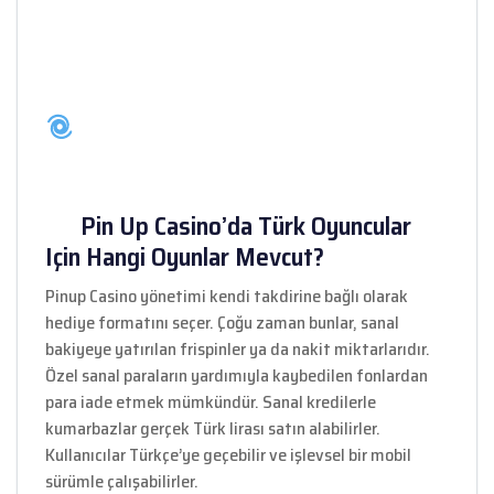
Pin Up Casino’da Türk Oyuncular
Için Hangi Oyunlar Mevcut?
Pinup Casino yönetimi kendi takdirine bağlı olarak
hediye formatını seçer. Çoğu zaman bunlar, sanal
bakiyeye yatırılan frispinler ya da nakit miktarlarıdır.
Özel sanal paraların yardımıyla kaybedilen fonlardan
para iade etmek mümkündür. Sanal kredilerle
kumarbazlar gerçek Türk lirası satın alabilirler.
Kullanıcılar Türkçe’ye geçebilir ve işlevsel bir mobil
sürümle çalışabilirler.