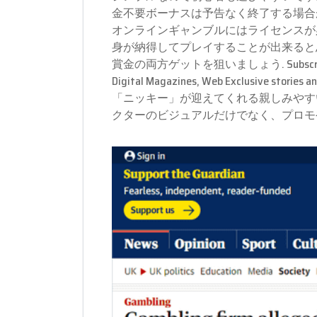
金不要ボーナスは予告なく終了する場合
オンラインギャンブルにはライセンスが
身が納得してプレイすることが出来ると
賞金の両方ゲットを狙いましょう. Subscribe to get
Digital Magazines, Web Exclusive s
「ニッキー」が迎えてくれる親しみやす
クターのビジュアルだけでなく、プロモ