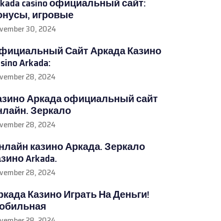
rkada casino официальный сайт:
онусы, игровые
vember 30, 2024
фициальный Сайт Аркада Казино
sino Arkada:
vember 28, 2024
азино Аркада официальный сайт
нлайн. Зеркало
vember 28, 2024
нлайн казино Аркада. Зеркало
азино Arkada.
vember 28, 2024
ркада Казино Играть На Деньги!
обильная
vember 28, 2024