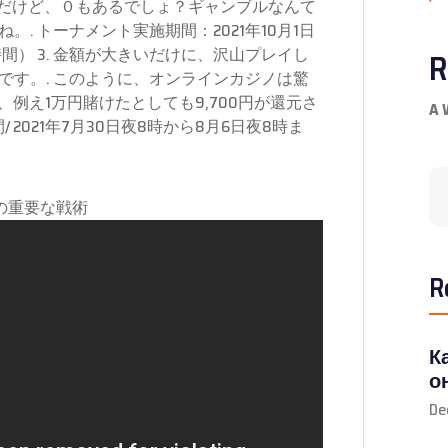
%だけど、０もあるでしょ？ギャンブルなんて
. トーナメント実施期間：2021年10月1日
（日本時間） 3. 金額が大きいだけに、沢山プレイし
R
です。. このように、オンラインカジノは驚
例え1万円賭けたとしても9,700円が還元さ
A 
 2021年7月30日夜8時から8月6日夜8時ま
R
К
о
De