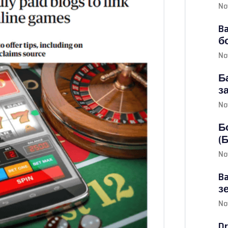
No
B
б
No
Б
з
No
Б
(
No
B
з
No
D