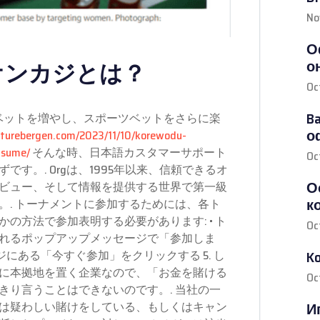
No
О
о
オンカジとは？
Oc
Ba
てベットを増やし、スポーツベットをさらに楽
о
iturebergen.com/2023/11/10/korewodu-
usume/
そんな時、日本語カスタマーサポート
Oc
す。. Orgは、1995年以来、信頼できるオ
О
ビュー、そして情報を提供する世界で第一級
к
。. トーナメントに参加するためには、各ト
の方法で参加表明する必要があります: • ト
Oc
れるポップアップメッセージで「参加しま
K
ジにある「今すぐ参加」をクリックする 5. し
に本拠地を置く企業なので、「お金を賭ける
Oc
きり言うことはできないのです。. 当社の一
И
は疑わしい賭けをしている、もしくはキャン