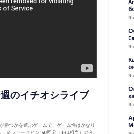
A
б
No
О
Ca
No
К
о
No
О
日今週のイチオシライブ
к
No
А
М
が勝つかを選ぶゲームで、ゲーム性はかなり
 ※フリースピン150回分（$30相当）の入
No