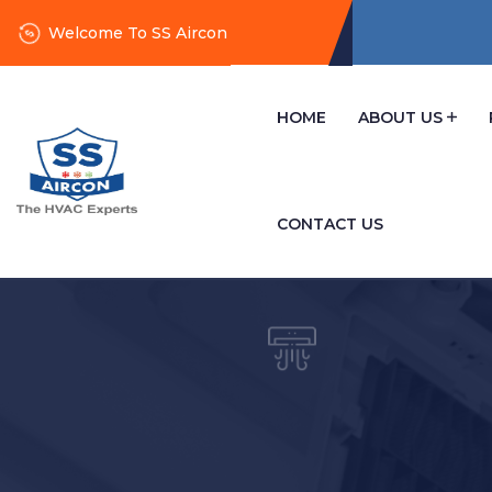
Welcome To SS Aircon
HOME
ABOUT US
CONTACT US