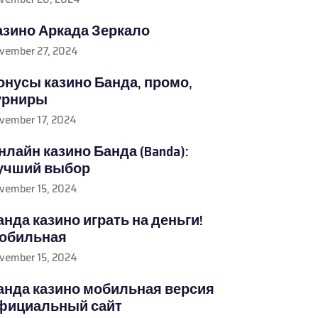
азино Аркада Зеркало
vember 27, 2024
онусы казино Банда, промо,
урниры
vember 17, 2024
нлайн казино Банда (Banda):
учший выбор
vember 15, 2024
анда казино играть на деньги!
обильная
vember 15, 2024
анда казино мобильная версия
фициальный сайт