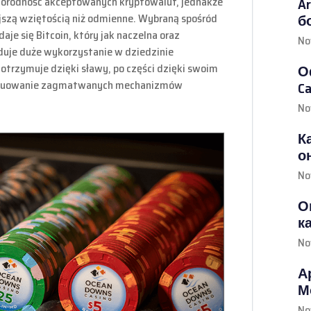
żnorodność akceptowanych kryptowalut, jednakże
A
ejszą wziętością niż odmienne. Wybraną spośród
б
e się Bitcoin, który jak naczelna oraz
No
jduje duże wykorzystanie w dziedzinie
otrzymuje dzięki sławy, po części dzięki swoim
О
struowanie zagmatwanych mechanizmów
Ca
No
К
о
No
О
к
No
А
М
No