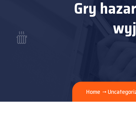
Gry hazar
wyj
Home
Uncategori