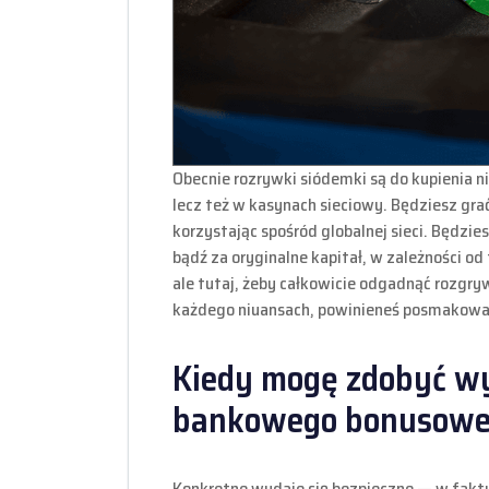
Obecnie rozrywki siódemki są do kupienia n
lecz też w kasynach sieciowy. Będziesz gr
korzystając spośród globalnej sieci. Będzi
bądź za oryginalne kapitał, w zależności od
ale tutaj, żeby całkowicie odgadnąć rozgry
każdego niuansach, powinieneś posmakować
Kiedy mogę zdobyć wy
bankowego bonusowe
Konkretne wydaje się bezpieczne — w fakty