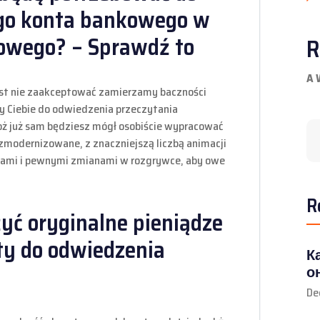
go konta bankowego w
towego? – Sprawdź to
R
A 
fast nie zaakceptować zamierzamy baczności
my Ciebie do odwiedzenia przeczytania
oż już sam będziesz mógł osobiście wypracować
zmodernizowane, z znaczniejszą liczbą animacji
lami i pewnymi zmianami w rozgrywce, aby owe
R
yć oryginalne pieniądze
ty do odwiedzenia
К
о
De