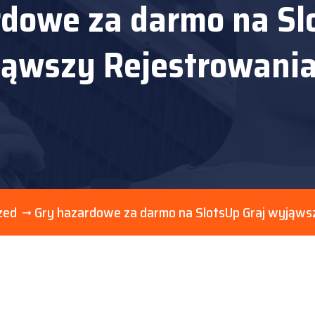
dowe za darmo na Sl
ąwszy Rejestrowania
zed
Gry hazardowe za darmo na SlotsUp Graj wyjąws