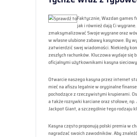
Faktycznie, Wazdan games fre
jak i również dają Ci wygra
zmaksymalizować Swoje wygrane oraz wówcz
w własne ulubione zabawy kasynowe. By wy
zatwierdzić swej wiadomości. Niekiedy ko
zeszłych rachunków. Kluczowa wydaje się b
oficjalnymi użytkownikami kasyna sieciowy
Otwarcie naszego kasyna przez internet st
mieć na afiszu legalnie w oryginalne finans
pochodzące z rzeczywistymi krupierami. Os
a także rozrywki karciane oraz stołowe, np. 
Jackpot Giant, a szczególnie tego rodzaju kl
Kasyna często proponują polski premia w c
nagradzać swoich zawodników. Aby znaleźć 