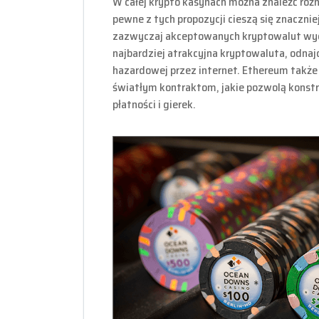
W całej krypto kasynach można znaleźć ró
pewne z tych propozycji cieszą się znaczni
zazwyczaj akceptowanych kryptowalut wydaj
najbardziej atrakcyjna kryptowaluta, odna
hazardowej przez internet. Ethereum także 
światłym kontraktom, jakie pozwolą kon
płatności i gierek.