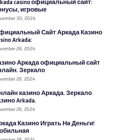
rkada casino официальный сайт:
онусы, игровые
vember 30, 2024
фициальный Сайт Аркада Казино
sino Arkada:
vember 28, 2024
азино Аркада официальный сайт
нлайн. Зеркало
vember 28, 2024
нлайн казино Аркада. Зеркало
азино Arkada.
vember 28, 2024
ркада Казино Играть На Деньги!
обильная
vember 28, 2024