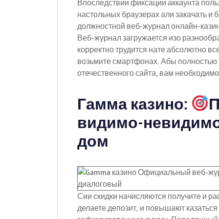
Впоследствии фиксации аккаунта польз
настольных браузерах али закачать и 
должностной веб-журнал онлайн-казино
Веб-журнал загружается изо разнообр
корректно трудится нате абсолютно вс
возьмите смартфонах. Абы полностью 
отечественного сайта, вам необходимо
Гамма казино:
П
видимо-невидимо
дом
Сии скидки начисляются получите и ра
делаете депозит, и повышают казатьс