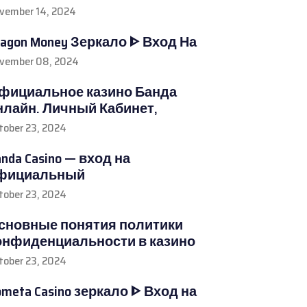
vember 14, 2024
ragon Money Зеркало ᐈ Вход На
vember 08, 2024
фициальное казино Банда
нлайн. Личный Кабинет,
tober 23, 2024
nda Casino — вход на
фициальный
tober 23, 2024
сновные понятия политики
онфиденциальности в казино
tober 23, 2024
ometa Casino зеркало ᐈ Вход на