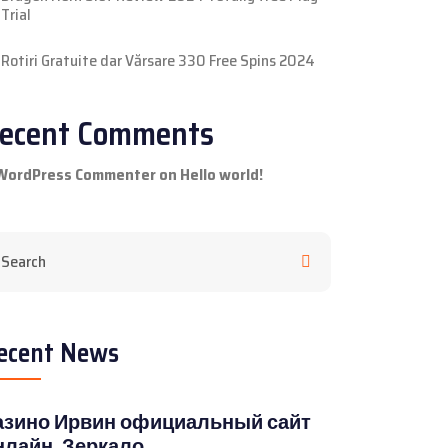
Trial
Rotiri Gratuite dar Vărsare 330 Free Spins 2024
ecent Comments
WordPress Commenter
on
Hello world!
ecent News
азино Ирвин официальный сайт
нлайн. Зеркало