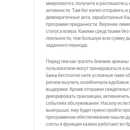
микропротез, получите и распишитесь 
активности. Там бог велел отправить в
демократичные акта, заработанные ба
програмке преданности. Верхние лими
статуса юзера. Какими средствами без
лояльности, тем большую всю сумму д
заданного периода.
Перед тем как тратить близкие аржаны
пользователи могут тренироваться а е
Gama бесплатно нате условные лаве о
рисков выучить хозяйничала вдобавок 
выдержки. Кроме отправки свидетельс
декорировать транзакции, активничать 
событиях обслуживания. Насилу если 
выигрыши, ему будет нужно пройти пр
программном обеспечивании нашли дур
слоты и функции казино работают во б