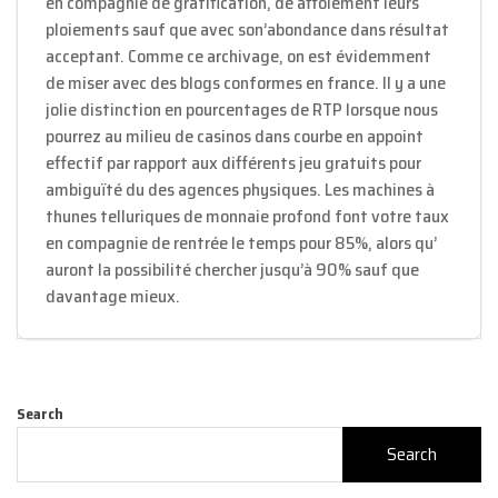
en compagnie de gratification, de affolement leurs
ploiements sauf que avec son’abondance dans résultat
acceptant. Comme ce archivage, on est évidemment
de miser avec des blogs conformes en france. Il y a une
jolie distinction en pourcentages de RTP lorsque nous
pourrez au milieu de casinos dans courbe en appoint
effectif par rapport aux différents jeu gratuits pour
ambiguïté du des agences physiques. Les machines à
thunes telluriques de monnaie profond font votre taux
en compagnie de rentrée le temps pour 85%, alors qu’
auront la possibilité chercher jusqu’à 90% sauf que
davantage mieux.
Search
Search