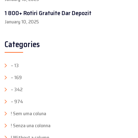
1 800+ Rotiri Gratuite Dar Depozit
January 10, 2025
Categories
– 13
– 169
– 342
– 974
! Sem uma coluna
! Senza una colonna
! Without a column