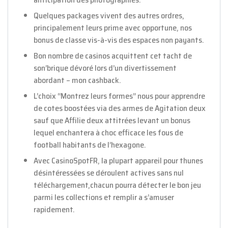
Quelques packages vivent des autres ordres,
principalement leurs prime avec opportune, nos
bonus de classe vis-à-vis des espaces non payants.
Bon nombre de casinos acquittent cet tacht de
son’brique dévoré lors d’un divertissement
abordant – mon cashback.
L’choix “Montrez leurs formes” nous pour apprendre
de cotes boostées via des armes de Agitation deux
sauf que Affilie deux attitrées levant un bonus
lequel enchantera à choc efficace les fous de
football habitants de l’hexagone.
Avec CasinoSpotFR, la plupart appareil pour thunes
désintéressées se déroulent actives sans nul
téléchargement,chacun pourra détecter le bon jeu
parmi les collections et remplir a s’amuser
rapidement.