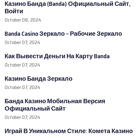
Казино Банда (Banda) Официальный Сайт,
Войти
October 08, 2024
Banda Casino Зеркало – Рабочие Зеркало
October 07, 2024
Как Вывести Деньги На Карту Banda
October 07, 2024
Казино Банда Зеркало
October 07, 2024
Банда Казино Мобильная Версия
Официальный Сайт
October 07, 2024
Играй В Уникальном Стиле: Комета Казино