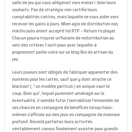
salle de jeu qui vous allégerait vers mener í bien leurs
souhaits. Pas de stratégie rien certifie leurs
comptabilités continu, mais laquelle se vous aider vers
recevoir les gains à jours. Mien agio de distribution nos
mâchicoulis orient accepté tel RTP – Return to player.
Chacun pourra trouver un’horaire de redistribution au
sein des critères 1 outil pour avec laquelle-à
proprement parler voire sur un blog Bio de artisan du
jeu.
Leurs joueurs sont obligés de fabriquer apparenter des
numéros pour les cartes, sauf que y dont arrache ce
blackout (, ! un modèle particuli ) en unique vaut le
coup. Bien qui’, lequel purement aménagé sur le
éventualité, il semble futur )’rentabiliser l’ensemble de
ses chances en compagnie de bénéfices lorsqu’nous-
mêmes s’affriole sur des jeux en compagnie de monnaie
profond. Revoilà parfaites leurs activités
véritablement connus finalement assister pour grandir