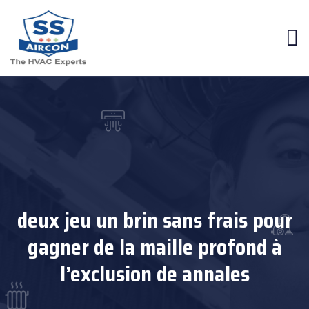
deux jeu un brin sans frais pour
gagner de la maille profond à
l’exclusion de annales