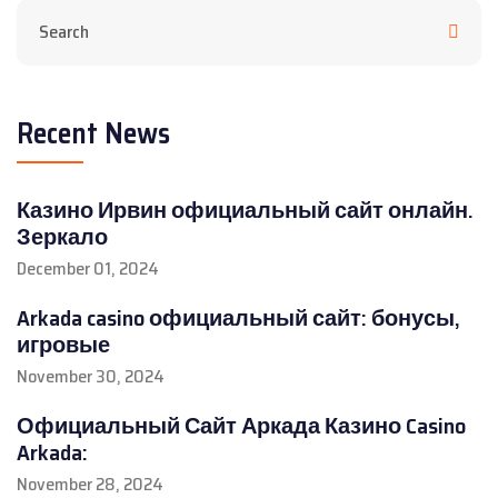
Recent News
Казино Ирвин официальный сайт онлайн.
Зеркало
December 01, 2024
Arkada casino официальный сайт: бонусы,
игровые
November 30, 2024
Официальный Сайт Аркада Казино Casino
Arkada:
November 28, 2024