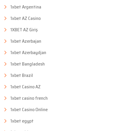
1xbet Argentina
1xbet AZ Casino
1XBET AZ Giriş
1xbet Azerbajan
1xbet Azerbaydjan
1xbet Bangladesh
1xbet Brazil
1xbet Casino AZ
1xbet casino french
1xbet Casino Online
1xbet egypt