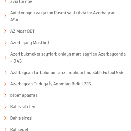
aviator nov
Aviator oyna və qazan Rəsmi sayti Aviator Azerbaycan –
454
AZ Most BET
Azerbajany Mostbet
Azeri bukmeker saytlari: onlayn mərc saytları Azərbaycanda
– 945
Azərbaycan futbolunun tarixi: mühüm hadisələr Futbol 558
Azərbaycan Türkiyə İş Adamları Birliyi 725
b1bet apostas
Bahis siteleri
Bahis sitesi
Bahsegel