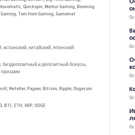
О
, Novomatic, Quickspin, Merkur Gaming, Booming
о
s Gaming, Tom Horn Gaming, Gamomat
Oc
Ba
о
Oc
, испанский, китайский, японский
О
, бездепозитный и депозитный бонусы,
к
с призами
Oc
K
, Neteller, Payeer, Bitcoin, Ripple, Dogecoin
Oc
 BTC, ETH, XRP, DOGE
И
л
Oc