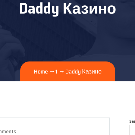
Daddy Казино
Home
1
Daddy Казино
Se
mments