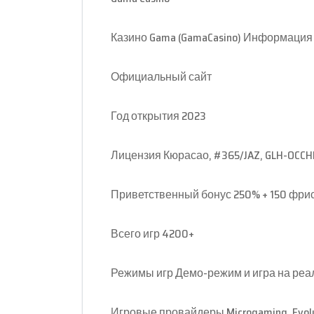
Казино Gama (GamaCasino) Информация 
Официальный сайт
Год открытия 2023
Лицензия Кюрасао, #365/JAZ, GLH-OC
Приветственный бонус 250% + 150 фри
Всего игр 4200+
Режимы игр Демо-режим и игра на реа
Игровые провайдеры Microgaming, Evolut