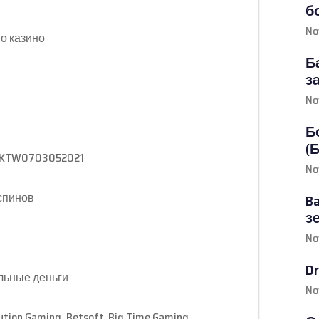
б
No
о казино
Б
з
No
Б
(
CHKTW0703052021
No
спинов
B
з
No
D
льные деньги
No
ion Gaming, Betsoft, Big Time Gaming,