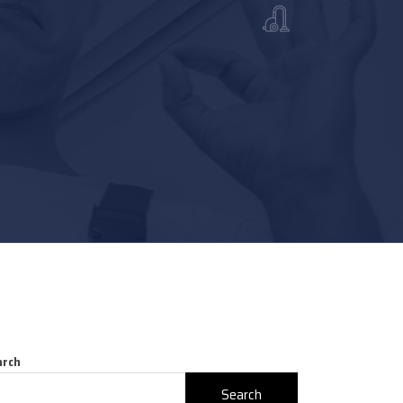
arch
Search