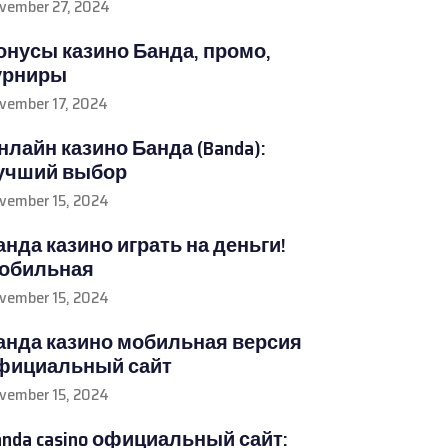
vember 27, 2024
онусы казино Банда, промо,
урниры
vember 17, 2024
нлайн казино Банда (Banda):
учший выбор
vember 15, 2024
анда казино играть на деньги!
обильная
vember 15, 2024
анда казино мобильная версия
фициальный сайт
vember 15, 2024
anda casino официальный сайт: