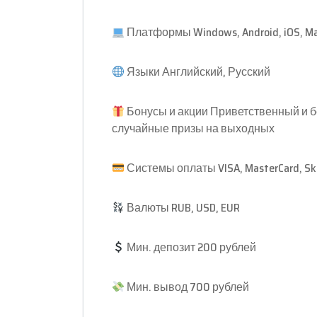
Платформы Windows, Android, iOS, M
Языки Английский, Русский
Бонусы и акции Приветственный и бе
случайные призы на выходных
Системы оплаты VISA, MasterCard, Skri
Валюты RUB, USD, EUR
Мин. депозит 200 рублей
Мин. вывод 700 рублей