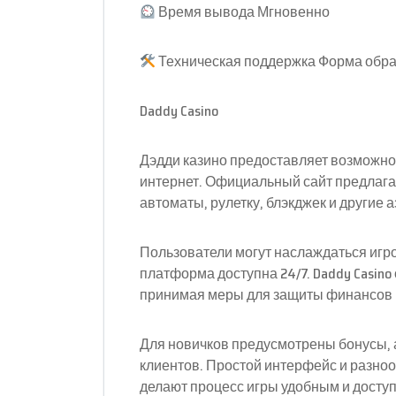
Время вывода Мгновенно
Техническая поддержка Форма обрат
Daddy Casino
Дэдди казино предоставляет возможнос
интернет. Официальный сайт предлага
автоматы, рулетку, блэкджек и другие 
Пользователи могут наслаждаться игро
платформа доступна 24/7. Daddy Casino
принимая меры для защиты финансов 
Для новичков предусмотрены бонусы, 
клиентов. Простой интерфейс и разн
делают процесс игры удобным и доступ