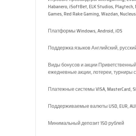
Habanero, iSoftBet, ELK Studios, Playtech
Games, Red Rake Gaming, Wazdan, Nucleu
Платформы Windows, Android, iOS
Поддержка языков Английский, русский
Виды бонусов и акции Приветственный
ежедневные акции, лотереи, турниры 
Платежные системы VISA, MasterCard, Skrill
Поддерживаемые валюты USD, EUR, AUD,
Минимальный депозит 150 рублей