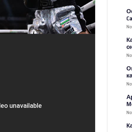
О
Ca
No
К
о
No
О
к
No
А
М
No
К