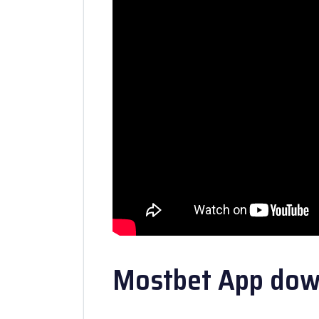
Mostbet App dow