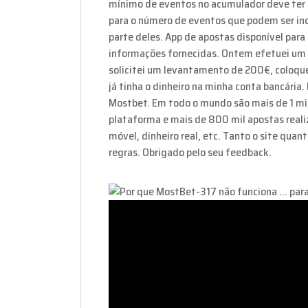
mínimo de eventos no acumulador deve ter c
para o número de eventos que podem ser incl
parte deles. App de apostas disponível para
informações fornecidas. Ontem efetuei um 
solicitei um levantamento de 200€, coloque
já tinha o dinheiro na minha conta bancária.
Mostbet. Em todo o mundo são mais de 1 mi
plataforma e mais de 800 mil apostas realiz
móvel, dinheiro real, etc. Tanto o site qu
regras. Obrigado pelo seu feedback.