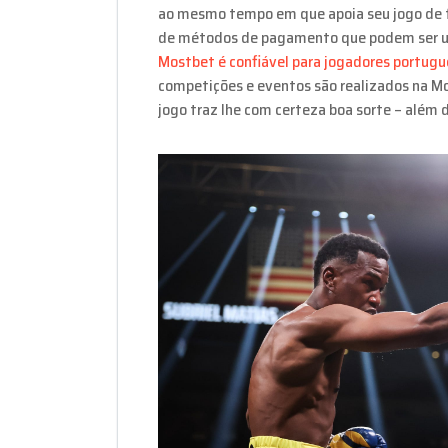
ao mesmo tempo em que apoia seu jogo de 
de métodos de pagamento que podem ser usa
Mostbet é confiável para jogadores portug
competições e eventos são realizados na Mo
jogo traz lhe com certeza boa sorte – além