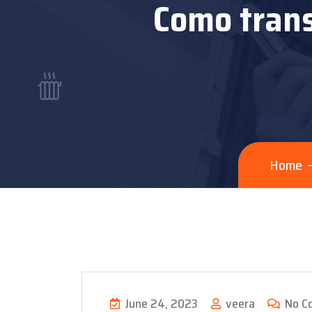
Como tran
Home
June 24, 2023
veera
No C