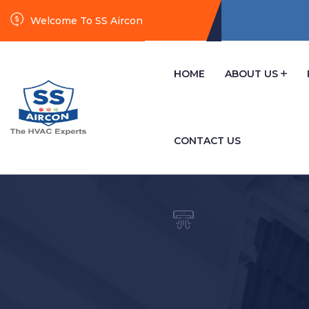
Welcome To SS Aircon
HOME
ABOUT US
CONTACT US