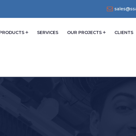
sales@ssa
PRODUCTS
SERVICES
OUR PROJECTS
CLIENTS