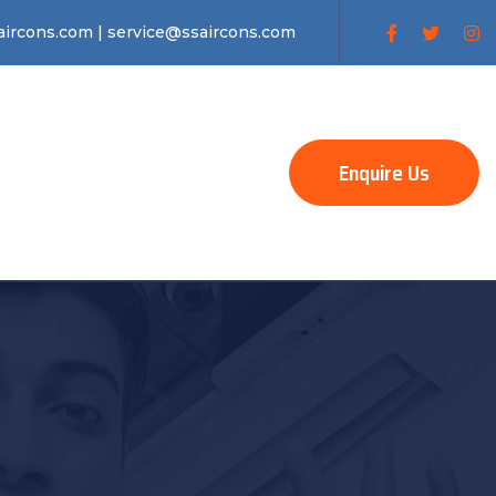
ircons.com | service@ssaircons.com
Enquire Us