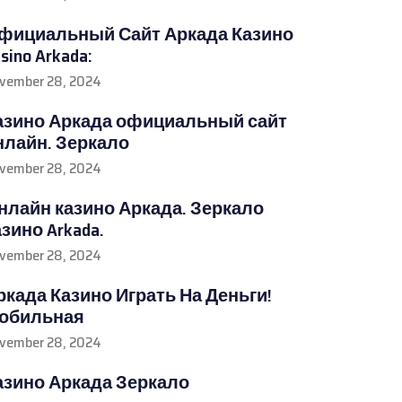
фициальный Сайт Аркада Казино
sino Arkada:
vember 28, 2024
азино Аркада официальный сайт
нлайн. Зеркало
vember 28, 2024
нлайн казино Аркада. Зеркало
азино Arkada.
vember 28, 2024
ркада Казино Играть На Деньги!
обильная
vember 28, 2024
азино Аркада Зеркало