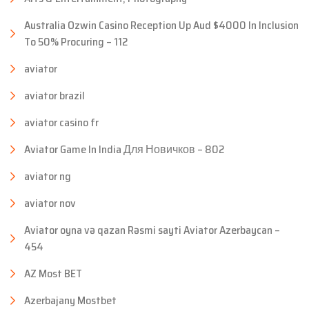
Australia Ozwin Casino Reception Up Aud $4000 In Inclusion
To 50% Procuring – 112
aviator
aviator brazil
aviator casino fr
Aviator Game In India Для Новичков – 802
aviator ng
aviator nov
Aviator oyna və qazan Rəsmi sayti Aviator Azerbaycan –
454
AZ Most BET
Azerbajany Mostbet