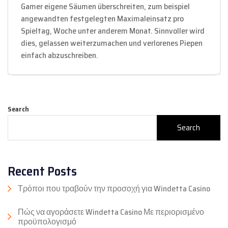
Gamer eigene Säumen überschreiten, zum beispiel
angewandten festgelegten Maximaleinsatz pro
Spieltag, Woche unter anderem Monat. Sinnvoller wird
dies, gelassen weiterzumachen und verlorenes Piepen
einfach abzuschreiben.
Search
Search
Recent Posts
Τρόποι που τραβούν την προσοχή για Windetta Casino
Πώς να αγοράσετε Windetta Casino Με περιορισμένο
προϋπολογισμό