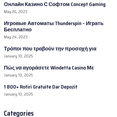
Онлайн Казино С Софтом Concept Gaming
May 26, 2023
Игровые Автоматы Thunderspin – Играть
Бесплатно
May 24, 2023
Τρόποι που τραβούν την προσοχή για
January 10, 2025
Πώς να αγοράσετε Windetta Casino Με
January 10, 2025
1 800+ Rotiri Gratuite Dar Depozit
January 10, 2025
Categories