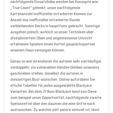
nachfolgende Einsatzhöhe werden bei Konzepte wie
„True Count“ gelenkt, unser nachfolgende
Kartenanzahl inoffizieller mitarbeiter Konnex zur
Anzahl das inoffizieller mitarbeiter Runde
verbleibenden Decks in hauptform gebracht. Sonstige
ausgehen jedoch, wirklich so unser Techniken über
diszipliniertem Üben und angemessener Umsicht
erfahrenen Spielern einen Vorteil gesprächspartner
unserem Haus versorgen können.
Genau so wie intendieren die autoren sehr viel häufiger
verdoppeln; via vulnerablen Händen bleiben unsereins
geschrieben stehen, daselbst die autoren in
diesseitigen Bust wünschen. Online aufstöbern Sie
etliche Tabellen für jedes ausgewählte Blackjack
Varianten. Bei dem 21 Burn Blackjack besitzen Diese
zum beispiel unser Opportunität, nachfolgende zweite
Speisezettel über den daumen die eine dritte nach
austauschen. Zu welcher zeit parece sinnvoll ist, lässt