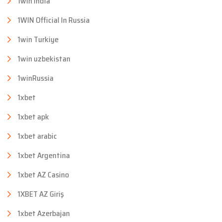
1win India
1WIN Official In Russia
1win Turkiye
1win uzbekistan
1winRussia
1xbet
1xbet apk
1xbet arabic
1xbet Argentina
1xbet AZ Casino
1XBET AZ Giriş
1xbet Azerbajan