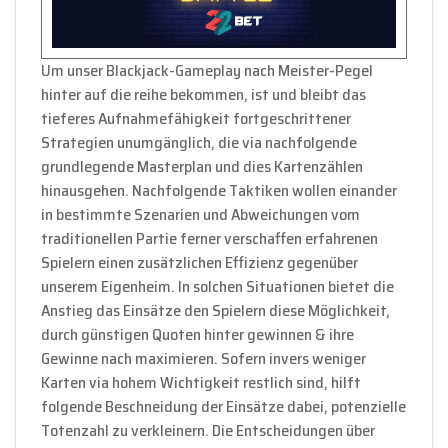
Um unser Blackjack-Gameplay nach Meister-Pegel
hinter auf die reihe bekommen, ist und bleibt das
tieferes Aufnahmefähigkeit fortgeschrittener
Strategien unumgänglich, die via nachfolgende
grundlegende Masterplan und dies Kartenzählen
hinausgehen. Nachfolgende Taktiken wollen einander
in bestimmte Szenarien und Abweichungen vom
traditionellen Partie ferner verschaffen erfahrenen
Spielern einen zusätzlichen Effizienz gegenüber
unserem Eigenheim. In solchen Situationen bietet die
Anstieg das Einsätze den Spielern diese Möglichkeit,
durch günstigen Quoten hinter gewinnen & ihre
Gewinne nach maximieren. Sofern invers weniger
Karten via hohem Wichtigkeit restlich sind, hilft
folgende Beschneidung der Einsätze dabei, potenzielle
Totenzahl zu verkleinern. Die Entscheidungen über