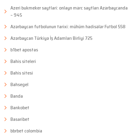
Azeri bukmeker saytlari: onlayn mərc saytları Azərbaycanda
– 945
Azərbaycan futbolunun tarixi: mühüm hadisələr Futbol 558
Azərbaycan Türkiyə İş Adamları Birliyi 725
b1bet apostas
Bahis siteleri
Bahis sitesi
Bahsegel
Banda
Bankobet
Basaribet
bbrbet colombia