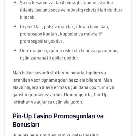
Şəxsi hesabınıza daxil olmaqla, qonaq istədiyi
ödəniş üsulunu seçə və müvafiq rekvizitləri doldura
biləcək.
Depozitlər , pulsuz mərclər , idman bonusları,
promosyon kodları , kuponlar və müxtəlif
promosyonlar yoxdur .
Unutmayın ki, qumar riskli ola bilər və qazanmaq
üçün zəmanətli yollar yoxdur.
Mən bütün sevimli slotlarımı burada tapdım və
istənilən vaxt oynamaqdan həzz ala bilərəm. Mən
əlavə həyəcan əlavə etmək üçün daha çox turnir və
yarışlar görmək istərdim. Ümumiyyətlə, Pin-Up
istirahət və əyləncə üçün əla yerdir.
Pin-Up Casino Promosyonları və
Bonusları
Bununla belə, ümid edirəm ki, onlar loyallıq