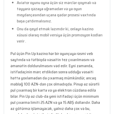
Aviator oyunu oyna üçün siz mərclər qoymalı və
təyyarə qəzaya uğramadan və ya oyun
meydançasından uçana qədər prosesi vaxtında
başa çatdırmalısınız.
Onu da qeyd etmək lazımdır ki, onlayn kazino
xüsusi olaraq mobil versiya üçün promosyon kodları
verir .
Pul üçün Pin Up kazino hər bir oyunçuya rəsmi veb
saytında və tətbiqdə vəsaitin tez çıxarılmasını və
əmanətin doldurulmasını vəd edir. Eyni zamanda,
istifadəçinin mərc etdikdən sonra udduğu vəsaiti
hətta yoxlamadan da çıxarmaq mümkündür, ancaq
məbləğ 100 AZN-dən çox olmadıqda. Pinup az sürətli
pul çıxarmaq bir karta və ya elektron cüzdana edilə
bilər. Pin Up az club-da yeni istifadəçi üçün minimum
pul çıxarma limiti 25 AZN və ya 15 ABŞ dollarıdır. Daha
az götürmə işləməyəcək, yalnız daha çox və bu,