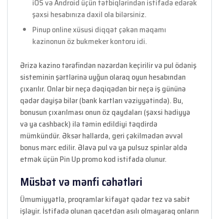
iOS və Android üçün tətbiqlərindən istifadə edərək
şəxsi hesabınıza daxil ola bilərsiniz.
Pinup online xüsusi diqqət çəkən məqamı
kazinonun öz bukmeker kontoru idi.
Ərizə kazino tərəfindən nəzərdən keçirilir və pul ödəniş
sisteminin şərtlərinə uyğun olaraq oyun hesabından
çıxarılır. Onlar bir neçə dəqiqədən bir neçə iş gününə
qədər dəyişə bilər (bank kartları vəziyyətində). Bu,
bonusun çıxarılması onun öz qaydaları (şəxsi hədiyyə
və ya cashback) ilə təmin edildiyi təqdirdə
mümkündür. Əksər hallarda, geri çəkilmədən əvvəl
bonus mərc edilir. Əlavə pul və ya pulsuz spinlər əldə
etmək üçün Pin Up promo kod istifadə olunur.
Müsbət və mənfi cəhətləri
Ümumiyyətlə, proqramlar kifayət qədər tez və sabit
işləyir. İstifadə olunan qacetdən asılı olmayaraq onların