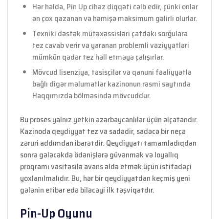
Hər halda, Pin Up cihaz diqqəti cəlb edir, çünki onlar
ən çox qazanan və həmişə maksimum gəlirli olurlar.
Texniki dəstək mütəxəssisləri çatdakı sorğulara
tez cavab verir və yaranan problemli vəziyyətləri
mümkün qədər tez həll etməyə çalışırlar.
Mövcud lisenziya, təsisçilər və qanuni fəaliyyətlə
bağlı digər məlumatlar kazinonun rəsmi saytında
Haqqımızda bölməsində mövcuddur.
Bu proses yalnız yetkin azərbaycanlılar üçün əlçatandır.
Kazinoda qeydiyyat tez və sadədir, sadəcə bir neçə
zəruri addımdan ibarətdir. Qeydiyyatı tamamladıqdan
sonra gələcəkdə ödənişlərə güvənmək və loyallıq
proqramı vasitəsilə avans əldə etmək üçün istifadəçi
yoxlanılmalıdır. Bu, hər bir qeydiyyatdan keçmiş yeni
gələnin etibar edə biləcəyi ilk təşviqatdır.
Pin-Up Oyunu