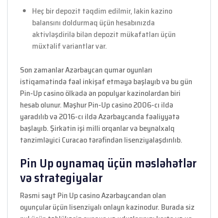
Heç bir depozit təqdim edilmir, lakin kazino
balansını doldurmaq üçün hesabınızda
aktivləşdirilə bilən depozit mükafatları üçün
müxtəlif variantlar var.
Son zamanlar Azərbaycan qumar oyunları
istiqamətində fəal inkişaf etməyə başlayıb və bu gün
Pin-Up casino ölkədə ən populyar kazinolardan biri
hesab olunur. Məşhur Pin-Up casino 2006-cı ildə
yaradılıb və 2016-cı ildə Azərbaycanda fəaliyyətə
başlayıb. Şirkətin işi milli orqanlar və beynəlxalq
tənzimləyici Curacao tərəfindən lisenziyalaşdırılıb.
Pin Up oynamaq üçün məsləhətlər
və strategiyalar
Rəsmi sayt Pin Up casino Azərbaycandan olan
oyunçular üçün lisenziyalı onlayn kazinodur. Burada siz