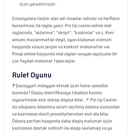
üçün yaradılmışdır .
Emosiyalara təslim olan adi insanlar səhvlər və hərflərin
buraxılması ilə rəylər yazır. Pin Up casino online real
rəylərində, “aldatma”, “skript”, “kəskinlər” və s. Kimi
ümumi məzəmmətlər deyil, oyun klubunun xidməti
haqqında xüsusi jarqon və konkret məlumatlar var.
Pinup online haqqında real rəyləri oxuyan oyunçular bir
çox faydalı məlumat tapacaqlar.
Rulet Oyunu
❓ Şəxsiyyəti müəyyən etmək üçün hansı sənədlər
lazımdır? Dəqiq identifikasiya tələbləri kazino
siyasətindən asılı olaraq dəyişə bilər. 📌 Pin Up Casino-
da uduşların ödənilmə sürəti seçilmiş ödəmə üsulundan
və kazinonun daxili prosedurlarından asılı ola bilər.
Ödəniş şərtləri haqqında daha dəqiq məlumat üçün
kazinonun dəstək xidməti ilə əlaqə saxlamaq və ya