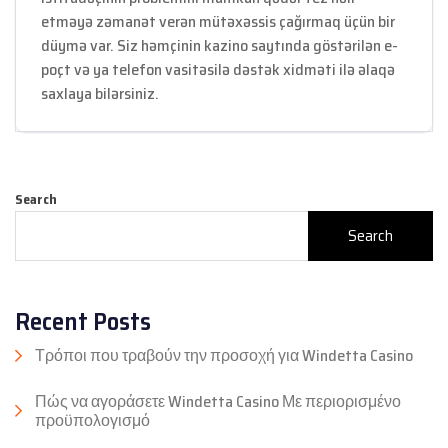
etməyə zəmanət verən mütəxəssis çağırmaq üçün bir
düymə var. Siz həmçinin kazino saytında göstərilən e-
poçt və ya telefon vasitəsilə dəstək xidməti ilə əlaqə
saxlaya bilərsiniz.
Search
Search
Recent Posts
Τρόποι που τραβούν την προσοχή για Windetta Casino
Πώς να αγοράσετε Windetta Casino Με περιορισμένο
προϋπολογισμό