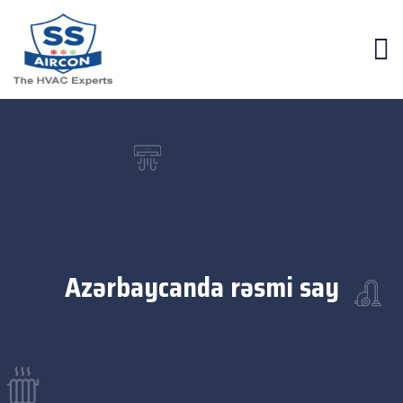
Azərbaycanda rəsmi say