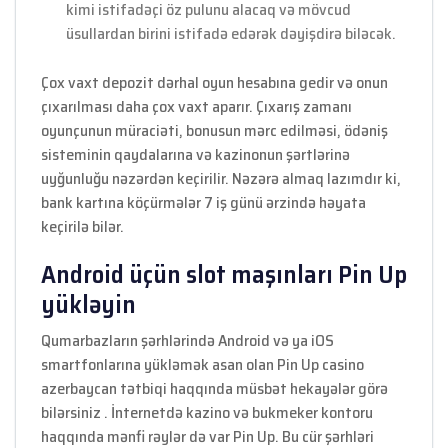
kimi istifadəçi öz pulunu alacaq və mövcud
üsullardan birini istifadə edərək dəyişdirə biləcək.
Çox vaxt depozit dərhal oyun hesabına gedir və onun
çıxarılması daha çox vaxt aparır. Çıxarış zamanı
oyunçunun müraciəti, bonusun mərc edilməsi, ödəniş
sisteminin qaydalarına və kazinonun şərtlərinə
uyğunluğu nəzərdən keçirilir. Nəzərə almaq lazımdır ki,
bank kartına köçürmələr 7 iş günü ərzində həyata
keçirilə bilər.
Android üçün slot maşınları Pin Up
yükləyin
Qumarbazların şərhlərində Android və ya iOS
smartfonlarına yükləmək asan olan Pin Up casino
azerbaycan tətbiqi haqqında müsbət hekayələr görə
bilərsiniz . İnternetdə kazino və bukmeker kontoru
haqqında mənfi rəylər də var Pin Up. Bu cür şərhləri