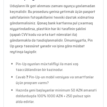
Uduşların ilk geri alınması zamanı oyunçu yoxlamadan
keçməlidir. Bu proseduru yerinə yetirmək üçün pasport
səhifələrinin fotoşəkillərini texniki dəstək xidmətinə
göndərməlisiniz. Qonaq bank kartlarına pul çıxarmaq
niyyətindədirsə, plastikin hər iki tərəfinin şəklini
(qapalı CVV kodu və orta kart nömrələri ilə)
göndərməklə də təsdiqlənməlidir. Ümumiyyətlə, Pin
Up yaxşı təəssürat yaradır və işinə görə müsbət
reytinqə layiqdir.
Pin-Up oyunları müxtəlifliyi ilə məni xoş
təəccübləndirən bir kazinodur.
Cavab ❓ Pin-Up-un mobil versiyası və smartfonlar
üçün proqram varmı?
Hazırda yeni başlayanlar minimum 50 AZN əmanəti
doldurduqda 100% 1000 AZN + 250 pulsuz spin
əldə edirlər.