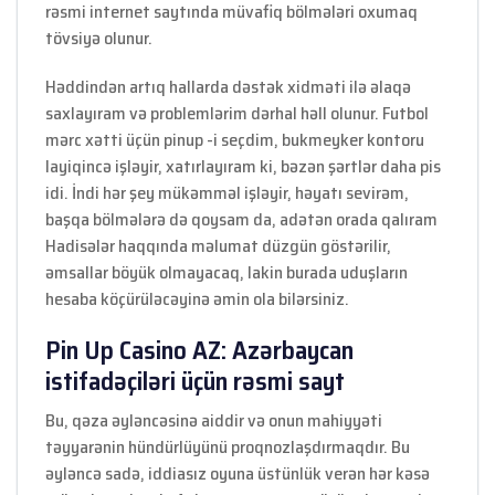
rəsmi internet saytında müvafiq bölmələri oxumaq
tövsiyə olunur.
Həddindən artıq hallarda dəstək xidməti ilə əlaqə
saxlayıram və problemlərim dərhal həll olunur. Futbol
mərc xətti üçün pinup -i seçdim, bukmeyker kontoru
layiqincə işləyir, xatırlayıram ki, bəzən şərtlər daha pis
idi. İndi hər şey mükəmməl işləyir, həyatı sevirəm,
başqa bölmələrə də qoysam da, adətən orada qalıram
Hadisələr haqqında məlumat düzgün göstərilir,
əmsallar böyük olmayacaq, lakin burada uduşların
hesaba köçürüləcəyinə əmin ola bilərsiniz.
Pin Up Casino AZ: Azərbaycan
istifadəçiləri üçün rəsmi sayt
Bu, qəza əyləncəsinə aiddir və onun mahiyyəti
təyyarənin hündürlüyünü proqnozlaşdırmaqdır. Bu
əyləncə sadə, iddiasız oyuna üstünlük verən hər kəsə