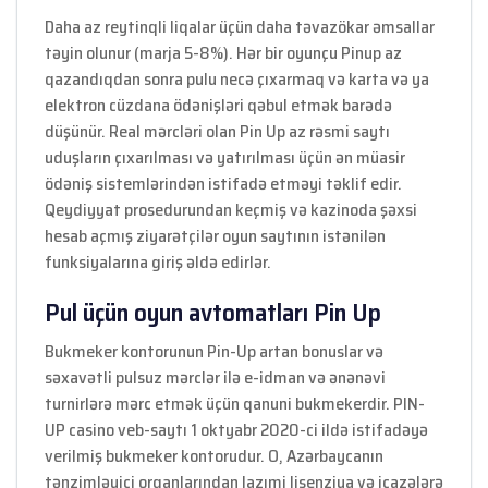
Daha az reytinqli liqalar üçün daha təvazökar əmsallar
təyin olunur (marja 5-8%). Hər bir oyunçu Pinup az
qazandıqdan sonra pulu necə çıxarmaq və karta və ya
elektron cüzdana ödənişləri qəbul etmək barədə
düşünür. Real mərcləri olan Pin Up az rəsmi saytı
uduşların çıxarılması və yatırılması üçün ən müasir
ödəniş sistemlərindən istifadə etməyi təklif edir.
Qeydiyyat prosedurundan keçmiş və kazinoda şəxsi
hesab açmış ziyarətçilər oyun saytının istənilən
funksiyalarına giriş əldə edirlər.
Pul üçün oyun avtomatları Pin Up
Bukmeker kontorunun Pin-Up artan bonuslar və
səxavətli pulsuz mərclər ilə e-idman və ənənəvi
turnirlərə mərc etmək üçün qanuni bukmekerdir. PIN-
UP casino veb-saytı 1 oktyabr 2020-ci ildə istifadəyə
verilmiş bukmeker kontorudur. O, Azərbaycanın
tənzimləyici orqanlarından lazımi lisenziya və icazələrə