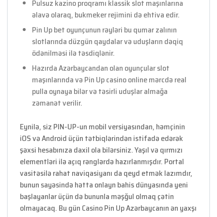
Pulsuz kazino proqramı klassik slot maşınlarına
əlavə olaraq, bukmeker rejimini də ehtiva edir.
Pin Up bet oyunçunun rəyləri bu qumar zalının
slotlarında düzgün qaydalar və uduşların dəqiq
ödənilməsi ilə təsdiqlənir.
Hazırda Azərbaycandan olan oyunçular slot
maşınlarında və Pin Up casino online mərcdə real
pulla oynaya bilər və təsirli uduşlar almağa
zəmanət verilir.
Eynilə, siz PIN-UP-un mobil versiyasından, həmçinin
iOS və Android üçün tətbiqlərindən istifadə edərək
şəxsi hesabınıza daxil ola bilərsiniz. Yaşıl və qırmızı
elementləri ilə açıq rənglərdə hazırlanmışdır. Portal
vasitəsilə rahat naviqasiyanı da qeyd etmək lazımdır,
bunun sayəsində hətta onlayn bahis dünyasında yeni
başlayanlar üçün də bununla məşğul olmaq çətin
olmayacaq. Bu gün Casino Pin Up Azərbaycanın ən yaxşı