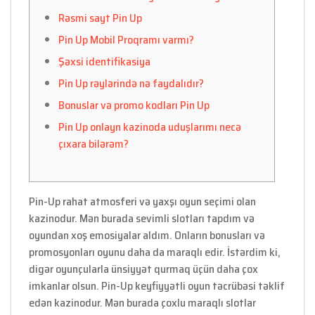
Rəsmi sayt Pin Up
Pin Up Mobil Proqramı varmı?
Şəxsi identifikasiya
Pin Up rəylərində nə faydalıdır?
Bonuslar və promo kodları Pin Up
Pin Up onlayn kazinoda uduşlarımı necə
çıxara bilərəm?
Pin-Up rahat atmosferi və yaxşı oyun seçimi olan
kazinodur. Mən burada sevimli slotları tapdım və
oyundan xoş emosiyalar aldım. Onların bonusları və
promosyonları oyunu daha da maraqlı edir. İstərdim ki,
digər oyunçularla ünsiyyət qurmaq üçün daha çox
imkanlar olsun. Pin-Up keyfiyyətli oyun təcrübəsi təklif
edən kazinodur. Mən burada çoxlu maraqlı slotlar