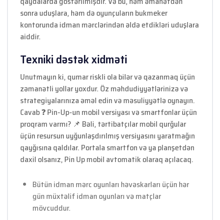
qaydalarda göstərilmişdir. Və bu, həm əmanətdən
sonra uduşlara, həm də oyunçuların bukmeker
kontorunda idman mərclərindən əldə etdikləri uduşlara
aiddir.
Texniki dəstək xidməti
Unutmayın ki, qumar riskli ola bilər və qazanmaq üçün
zəmanətli yollar yoxdur. Öz məhdudiyyətlərinizə və
strategiyalarınıza əməl edin və məsuliyyətlə oynayın.
Cavab ❓ Pin-Up-un mobil versiyası və smartfonlar üçün
proqram varmı? 📌 Bəli, tərtibatçılar mobil qurğular
üçün resursun uyğunlaşdırılmış versiyasını yaratmağın
qayğısına qaldılar. Portala smartfon və ya planşetdən
daxil olsanız, Pin Up mobil avtomatik olaraq açılacaq.
Bütün idman mərc oyunları həvəskarları üçün hər
gün müxtəlif idman oyunları və matçlar
mövcuddur.