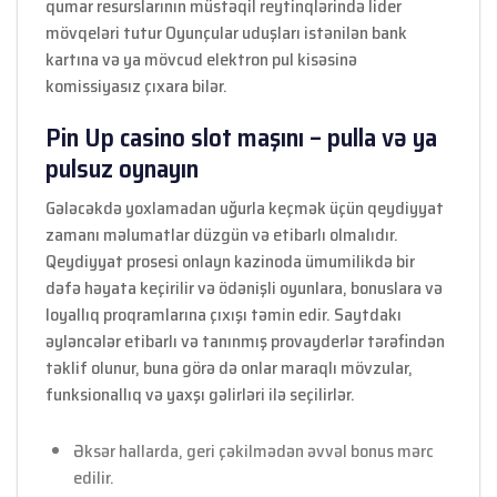
qumar resurslarının müstəqil reytinqlərində lider
mövqeləri tutur Oyunçular uduşları istənilən bank
kartına və ya mövcud elektron pul kisəsinə
komissiyasız çıxara bilər.
Pin Up casino slot maşını – pulla və ya
pulsuz oynayın
Gələcəkdə yoxlamadan uğurla keçmək üçün qeydiyyat
zamanı məlumatlar düzgün və etibarlı olmalıdır.
Qeydiyyat prosesi onlayn kazinoda ümumilikdə bir
dəfə həyata keçirilir və ödənişli oyunlara, bonuslara və
loyallıq proqramlarına çıxışı təmin edir. Saytdakı
əyləncələr etibarlı və tanınmış provayderlər tərəfindən
təklif olunur, buna görə də onlar maraqlı mövzular,
funksionallıq və yaxşı gəlirləri ilə seçilirlər.
Əksər hallarda, geri çəkilmədən əvvəl bonus mərc
edilir.