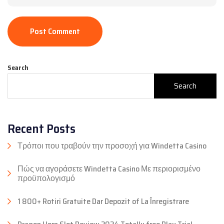
Post Comment
Search
Search
Recent Posts
Τρόποι που τραβούν την προσοχή για Windetta Casino
Πώς να αγοράσετε Windetta Casino Με περιορισμένο
προϋπολογισμό
1 800+ Rotiri Gratuite Dar Depozit of La Înregistrare