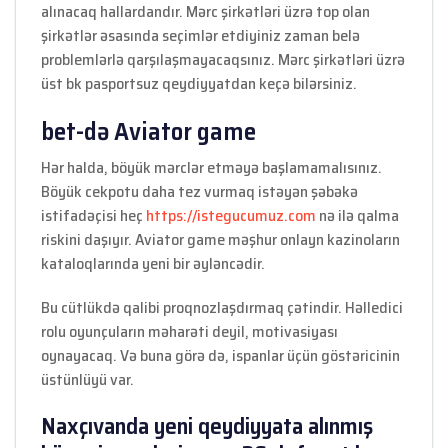
alınacaq hallardandır. Mərc şirkətləri üzrə top olan
şirkətlər əsasında seçimlər etdiyiniz zaman belə
problemlərlə qarşılaşmayacaqsınız. Mərc şirkətləri üzrə
üst bk pasportsuz qeydiyyatdan keçə bilərsiniz.
bet-də Aviator game
Hər halda, böyük mərclər etməyə başlamamalısınız.
Böyük cekpotu daha tez vurmaq istəyən şəbəkə
istifadəçisi heç
https://istegucumuz.com
nə ilə qalma
riskini daşıyır. Aviator game məşhur onlayn kazinoların
kataloqlarında yeni bir əyləncədir.
Bu cütlükdə qalibi proqnozlaşdırmaq çətindir. Həlledici
rolu oyunçuların məharəti deyil, motivasiyası
oynayacaq. Və buna görə də, ispanlar üçün göstəricinin
üstünlüyü var.
Naxçıvanda yeni qeydiyyata alınmış