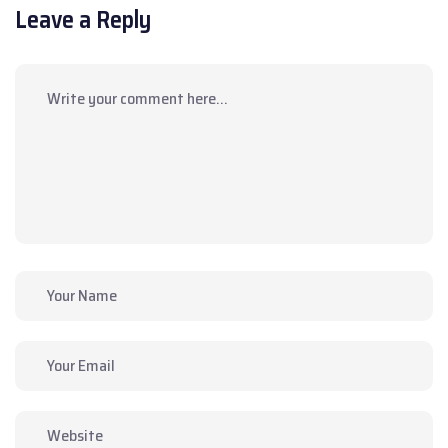
Leave a Reply