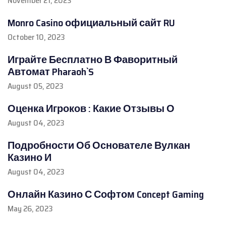
November 21, 2023
Monro Casino официальный сайт RU
October 10, 2023
Играйте Бесплатно В Фаворитный
Автомат Pharaoh`S
August 05, 2023
Оценка Игроков : Какие Отзывы О
August 04, 2023
Подробности Об Основателе Вулкан
Казино И
August 04, 2023
Онлайн Казино С Софтом Concept Gaming
May 26, 2023