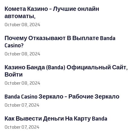
Комета Казино – Лучшие онлайн
автоматы,
October 08, 2024
Почему Отказывают В Выплате Banda
Casino?
October 08, 2024
Казино Банда (Banda) Официальный Сайт,
Войти
October 08, 2024
Banda Casino Зеркало – Рабочие Зеркало
October 07, 2024
Как Вывести Деньги На Карту Banda
October 07, 2024