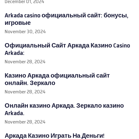
December 01, 2024
Arkada casino официальный сайт: бонусы,
игровые
November 30, 2024
Официальный Сайт Аркада Казино Casino
Arkada:
November 28, 2024
Казино Аркада официальный сайт
онлайн. Зеркало
November 28, 2024
Онлайн казино Аркада. Зеркало казино
Arkada.
November 28, 2024
Аркада Казино Играть На Деньги!