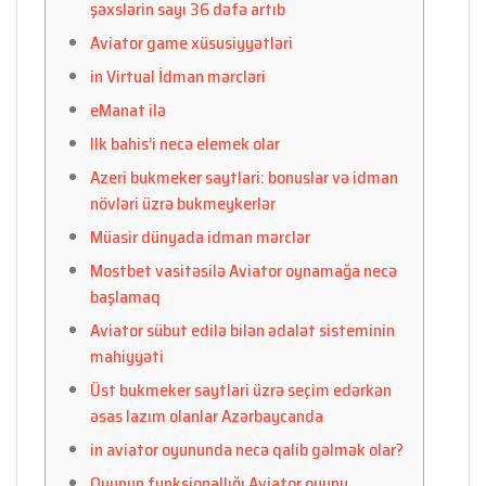
şəxslərin sayı 36 dəfə artıb
Aviator game xüsusiyyətləri
in Virtual İdman mərcləri
eManat ilə
Ilk bahis’i necə elemek olar
Azeri bukmeker saytlari: bonuslar və idman
növləri üzrə bukmeykerlər
Müasir dünyada idman mərclər
Mostbet vasitəsilə Aviator oynamağa necə
başlamaq
Aviator sübut edilə bilən ədalət sisteminin
mahiyyəti
Üst bukmeker saytlari üzrə seçim edərkən
əsas lazım olanlar Azərbaycanda
in aviator oyununda necə qalib gəlmək olar?
Oyunun funksionallığı Aviator oyunu