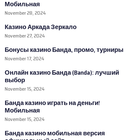
Мобильная
November 28, 2024
Казино Аркада Зеркало
November 27, 2024
Бонусы казино Банда, промо, турниры
November 17, 2024
Онлайн казино Банда (Banda): лучший
выбор
November 15, 2024
Банда казино играть на деньги!
Мобильная
November 15, 2024
Банда казино мобильная версия