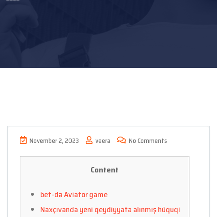
November 2, 2023
veera
No Comments
Content
bet-də Aviator game
Naxçıvanda yeni qeydiyyata alınmış hüquqi