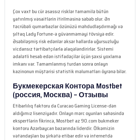
Çox vaxt bu cür əsassız risklər tamamilə bütün
yatırılmış vəsaitlərin itirilməsinə səbəb olur. Ən
təcrübəli qumarbazlar özünüzü məhdudlaşdırmağı və
şıltaq Lady Fortune-ə güvənməməyi tövsiyə edir.
Əsəbiləşmiş risk edənlər əksər hallarda uğursuzluğu
vicdansız tərtibatçılarla əlaqələndirirlər. Sistemi
ədalətli hesab edən istifadəçilər üçün şəxsi yoxlama
imkanı var. Tamamlanmış turdan sonra onlayn
kazinonun müştərisi statistik məlumatları öyrənə bilər.
Букмекерская Контора Mostbet
(россия, Москва) – Отзывы
Etibarlılıq faktoru da Curacao Gaming License-dən
aldığımız lisenziyadır. Onlayn mərc oyunları sahəsində
ekspertlərin fikrincə, Mostbet az 90.com bukmeker
kontoru Azərbaycan bazarında liderdir. Ölkəmizin
vətəndaşları bu şirkətə etibar edir və internetdə