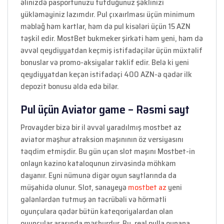
əlinizdə pasportunuzu tutduğunuz şəklinizi
yükləməyiniz lazımdır. Pul çıxaırlması üçün minimum
məbləğ həm kartlar, həm də pul kisələri üçün 15 AZN
təşkil edir. MostBet bukmeker şirkəti həm yeni, həm də
əvvəl qeydiyyatdan keçmiş istifadəçilər üçün müxtəlif
bonuslar və promo-aksiyalar təklif edir. Belə ki yeni
qeydiyyatdan keçən istifadəçi 400 AZN-ə qədər ilk
depozit bonusu əldə edə bilər.
Pul üçün Aviator game – Rəsmi sayt
Provayder bizə bir il əvvəl yaradılmış mostbet az
aviator məşhur atraksion maşınının öz versiyasını
təqdim etmişdir. Bu gün uçan slot maşını Mostbet-in
onlayn kazino kataloqunun zirvəsində möhkəm
dayanır. Eyni nümunə digər oyun saytlarında da
müşahidə olunur. Slot, sənayeyə
mostbet az
yeni
gələnlərdən tutmuş ən təcrübəli və hörmətli
oyunçulara qədər bütün kateqoriyalardan olan
oyunçular arasında məşhurdur. Bu, real pulla oynana