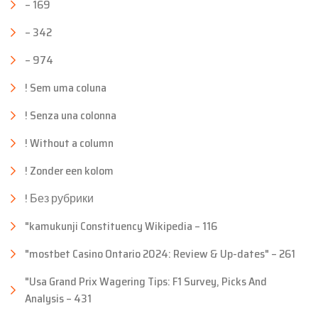
– 169
– 342
– 974
! Sem uma coluna
! Senza una colonna
! Without a column
! Zonder een kolom
! Без рубрики
"kamukunji Constituency Wikipedia – 116
"mostbet Casino Ontario 2024: Review & Up-dates" – 261
"Usa Grand Prix Wagering Tips: F1 Survey, Picks And
Analysis – 431