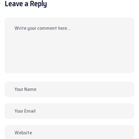
Leave a Reply