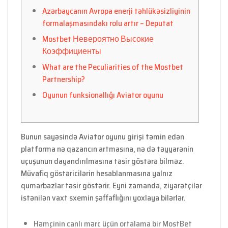
Azərbaycanın Avropa enerji təhlükəsizliyinin
formalaşmasındakı rolu artır – Deputat
Mostbet Невероятно Высокие
Коэффициенты
What are the Peculiarities of the Mostbet
Partnership?
Oyunun funksionallığı Aviator oyunu
Bunun sayəsində Aviator oyunu girişi təmin edən
platforma nə qazancın artmasına, nə də təyyarənin
uçuşunun dayandırılmasına təsir göstərə bilməz.
Müvafiq göstəricilərin hesablanmasına yalnız
qumarbazlar təsir göstərir. Eyni zamanda, ziyarətçilər
istənilən vaxt sxemin şəffaflığını yoxlaya bilərlər.
Həmçinin canlı mərc üçün ortalama bir MostBet