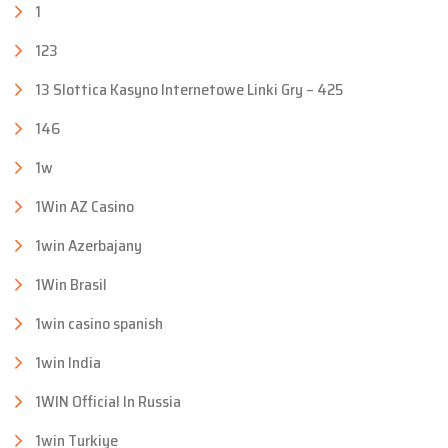
1
123
13 Slottica Kasyno Internetowe Linki Gry – 425
146
1w
1Win AZ Casino
1win Azerbajany
1Win Brasil
1win casino spanish
1win India
1WIN Official In Russia
1win Turkiye