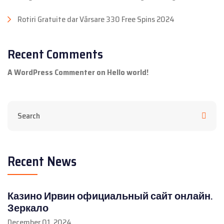
Rotiri Gratuite dar Vărsare 330 Free Spins 2024
Recent Comments
A WordPress Commenter
on
Hello world!
Recent News
Казино Ирвин официальный сайт онлайн.
Зеркало
December 01, 2024