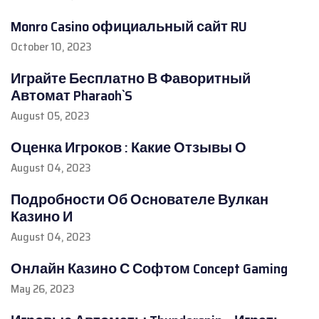
Monro Casino официальный сайт RU
October 10, 2023
Играйте Бесплатно В Фаворитный
Автомат Pharaoh`S
August 05, 2023
Оценка Игроков : Какие Отзывы О
August 04, 2023
Подробности Об Основателе Вулкан
Казино И
August 04, 2023
Онлайн Казино С Софтом Concept Gaming
May 26, 2023