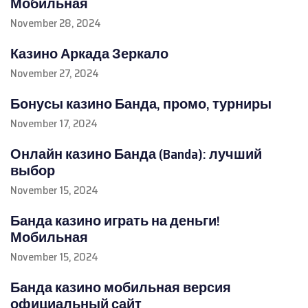
Мобильная
November 28, 2024
Казино Аркада Зеркало
November 27, 2024
Бонусы казино Банда, промо, турниры
November 17, 2024
Онлайн казино Банда (Banda): лучший
выбор
November 15, 2024
Банда казино играть на деньги!
Мобильная
November 15, 2024
Банда казино мобильная версия
официальный сайт