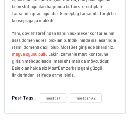
bilən slot oyunları haqqında bütün stereotipləri
tamamilə qıran oyundur. Gameplay tamamilə fərqli bir
konsepsiyaya malikdir.
Yəni, dövlət tərəfindən həmin bukmeker kontorlarının
əsas domen adresi bloklanıb. İndiki halda siz, asanlıqla
rəsmi domenə daxil olub, MostBet giriş edə bilərsiniz.
meyve oyunu pullu
Lakin, zamanla mərc kontoruna
girişin məhdudlaşdırılması ehtimalı da mövcuddur.
Belə olan halda siz MostBet zerkalo yəni güzgü
linklərindən istifadə etməlisiniz.
Post Tags :
mostbet
mostbet AZ