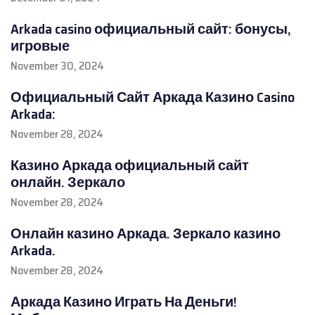
Arkada casino официальный сайт: бонусы,
игровые
November 30, 2024
Официальный Сайт Аркада Казино Casino
Arkada:
November 28, 2024
Казино Аркада официальный сайт
онлайн. Зеркало
November 28, 2024
Онлайн казино Аркада. Зеркало казино
Arkada.
November 28, 2024
Аркада Казино Играть На Деньги!