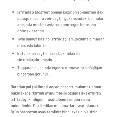
İstifadəçi Mostbet onlayn kazino veb-saytına daxil
olduqdan sonra veb-saytın yuxarısındakı bölmələr
arasında mosbet aviator game oyun loqosunu
görmək asandır.
1win onlayn kazino istifadəçiləri yoxlama olmadan
mərc edə bilərlər.
Bütün klon saytlar əsas bukmeker ilə
sinxronlaşdırılmışdır.
Təyyarənin yanında oyunçu dırmaşdıqca böyüyən
bir çarpan görünür.
Buradan pul çəkilməsi ancaq pasport məlumatlarının
bukmeker şirkətinə ötürülməsini özündə əks etdirən
istifadəçi kimliyinin təsdiqlənməsindən sonra
mümkündür. Daxil edilən məlumatları təsdiqləmək
üçün pasportun əsas tərəfinin bir nüsxəsini və sizin