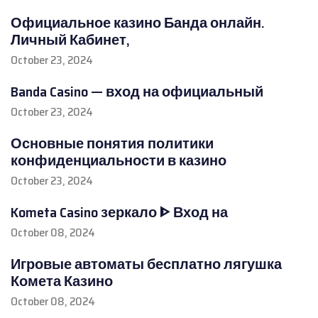
Официальное казино Банда онлайн.
Личный Кабинет,
October 23, 2024
Banda Casino — вход на официальный
October 23, 2024
Основные понятия политики
конфиденциальности в казино
October 23, 2024
Kometa Casino зеркало ᐈ Вход на
October 08, 2024
Игровые автоматы бесплатно лягушка
Комета Казино
October 08, 2024