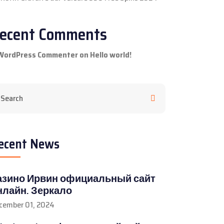
ecent Comments
WordPress Commenter
on
Hello world!
ecent News
азино Ирвин официальный сайт
нлайн. Зеркало
cember 01, 2024