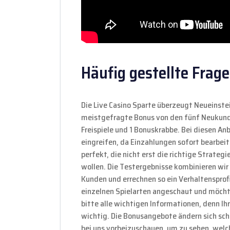
Häufig gestellte Frag
Die Live Casino Sparte überzeugt Neueinste
meistgefragte Bonus von den fünf Neukunde
Freispiele und 1 Bonuskrabbe. Bei diesen Anb
eingreifen, da Einzahlungen sofort bearbei
perfekt, die nicht erst die richtige Strategi
wollen. Die Testergebnisse kombinieren wir 
Kunden und errechnen so ein Verhaltensprofil
einzelnen Spielarten angeschaut und möcht
bitte alle wichtigen Informationen, denn I
wichtig. Die Bonusangebote ändern sich sch
bei uns vorbeizuschauen, um zu sehen, welc