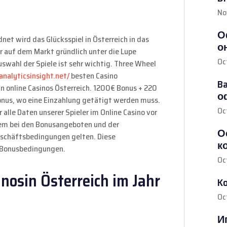
No
О
et wird das Glücksspiel in Österreich in das
о
r auf dem Markt gründlich unter die Lupe
Oc
wahl der Spiele ist sehr wichtig. Three Wheel
analyticsinsight.net/
besten Casino
Ba
n online Casinos Österreich. 1200€ Bonus + 220
о
Bonus, wo eine Einzahlung getätigt werden muss.
Oc
alle Daten unserer Spieler im Online Casino vor
lem bei den Bonusangeboten und der
О
Geschäftsbedingungen gelten. Diese
к
 Bonusbedingungen.
Oc
nosin Österreich im Jahr
K
Oc
И