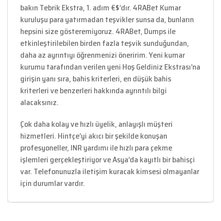
bakın Tebrik Ekstra, 1. adım €$’dır. 4RABet Kumar
kuruluşu para yatırmadan teşvikler sunsa da, bunların
hepsini size gösteremiyoruz. 4RABet, Dumps ile
etkinleştirilebilen birden fazla teşvik sunduğundan,
daha az ayrıntıyı öğrenmenizi öneririm. Yeni kumar
kurumu tarafından verilen yeni Hoş Geldiniz Ekstrası’na
girişin yanı sıra, bahis kriterleri, en düşük bahis
kriterleri ve benzerleri hakkında ayrıntılı bilgi
alacaksınız.
Çok daha kolay ve hızlı üyelik, anlayışlı müşteri
hizmetleri. Hintçe’yi akıcı bir şekilde konuşan
profesyoneller, INR yardımı ile hızlı para çekme
işlemleri gerçekleştiriyor ve Asya’da kayıtlı bir bahisçi
var. Telefonunuzla iletişim kuracak kimsesi olmayanlar
için durumlar vardır.