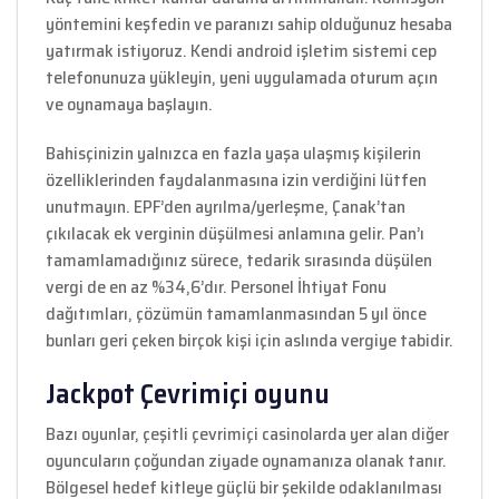
yöntemini keşfedin ve paranızı sahip olduğunuz hesaba
yatırmak istiyoruz. Kendi android işletim sistemi cep
telefonunuza yükleyin, yeni uygulamada oturum açın
ve oynamaya başlayın.
Bahisçinizin yalnızca en fazla yaşa ulaşmış kişilerin
özelliklerinden faydalanmasına izin verdiğini lütfen
unutmayın. EPF’den ayrılma/yerleşme, Çanak’tan
çıkılacak ek verginin düşülmesi anlamına gelir. Pan’ı
tamamlamadığınız sürece, tedarik sırasında düşülen
vergi de en az %34,6’dır. Personel İhtiyat Fonu
dağıtımları, çözümün tamamlanmasından 5 yıl önce
bunları geri çeken birçok kişi için aslında vergiye tabidir.
Jackpot Çevrimiçi oyunu
Bazı oyunlar, çeşitli çevrimiçi casinolarda yer alan diğer
oyuncuların çoğundan ziyade oynamanıza olanak tanır.
Bölgesel hedef kitleye güçlü bir şekilde odaklanılması