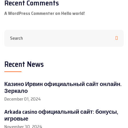
Recent Comments
A WordPress Commenter
on
Hello world!
Recent News
Казино Ирвин официальный сайт онлайн.
Зеркало
December 01, 2024
Arkada casino официальный сайт: бонусы,
игровые
November 30, 2024