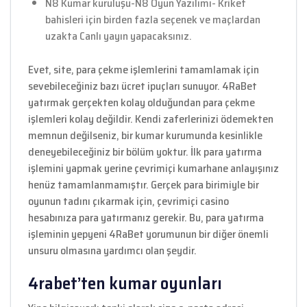
N8 Kumar kuruluşu-N8 Oyun Yazılımı- Kriket
bahisleri için birden fazla seçenek ve maçlardan
uzakta Canlı yayın yapacaksınız.
Evet, site, para çekme işlemlerini tamamlamak için
sevebileceğiniz bazı ücret ipuçları sunuyor. 4RaBet
yatırmak gerçekten kolay olduğundan para çekme
işlemleri kolay değildir. Kendi zaferlerinizi ödemekten
memnun değilseniz, bir kumar kurumunda kesinlikle
deneyebileceğiniz bir bölüm yoktur. İlk para yatırma
işlemini yapmak yerine çevrimiçi kumarhane anlayışınız
henüz tamamlanmamıştır. Gerçek para birimiyle bir
oyunun tadını çıkarmak için, çevrimiçi casino
hesabınıza para yatırmanız gerekir. Bu, para yatırma
işleminin yepyeni 4RaBet yorumunun bir diğer önemli
unsuru olmasına yardımcı olan şeydir.
4rabet’ten kumar oyunları