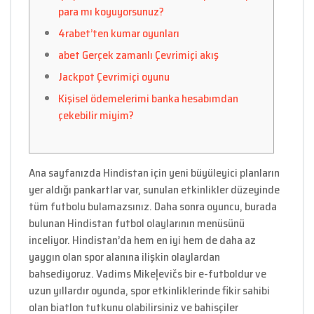
para mı koyuyorsunuz?
4rabet’ten kumar oyunları
abet Gerçek zamanlı Çevrimiçi akış
Jackpot Çevrimiçi oyunu
Kişisel ödemelerimi banka hesabımdan
çekebilir miyim?
Ana sayfanızda Hindistan için yeni büyüleyici planların
yer aldığı pankartlar var, sunulan etkinlikler düzeyinde
tüm futbolu bulamazsınız. Daha sonra oyuncu, burada
bulunan Hindistan futbol olaylarının menüsünü
inceliyor. Hindistan’da hem en iyi hem de daha az
yaygın olan spor alanına ilişkin olaylardan
bahsediyoruz. Vadims Mikeļevičs bir e-futboldur ve
uzun yıllardır oyunda, spor etkinliklerinde fikir sahibi
olan biatlon tutkunu olabilirsiniz ve bahisçiler