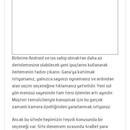
Birbirine Android ve ios sahip olmaktan daha az
derinlemesine olabilecek yeni ipuçlarını kullanarak
ilerlemenin tadını çıkarın. Gana’ya katılmak
istiyorsanız, yalnızca sayınızı oynamanız ve ardından
alan seçim seçeneğine tıklamanız yeterlidir. Yeni sol
yön menüsü sayesinde tam tersi işlemler artı aynıdır.
Müşteri temsilcileriyle konuşmak için bu gerçek
zamanlı kamera özelliğinden yararlanmak istiyoruz.
Ancak bu sitede hepimizin teşvik konusunda bir
seçeneği var. Site denemem sırasında 4raBet para