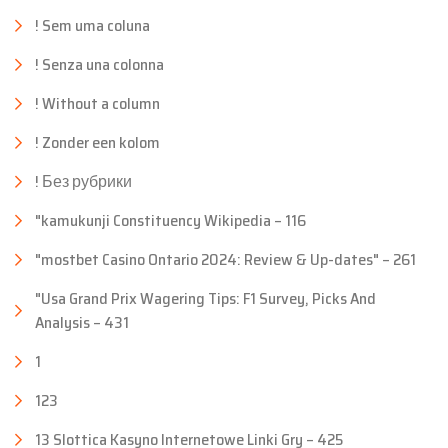
! Sem uma coluna
! Senza una colonna
! Without a column
! Zonder een kolom
! Без рубрики
"kamukunji Constituency Wikipedia – 116
"mostbet Casino Ontario 2024: Review & Up-dates" – 261
"Usa Grand Prix Wagering Tips: F1 Survey, Picks And
Analysis – 431
1
123
13 Slottica Kasyno Internetowe Linki Gry – 425