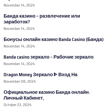
November 14, 2024
Банда казино – развлечение или
заработок?
November 14, 2024
Бонусы онлайн казино Banda Casino (Банда)
November 14, 2024
Banda casino зеркало – Рабочие зеркало
November 14, 2024
Dragon Money Зеркало ᐈ Вход На
November 08, 2024
Официальное казино Банда онлайн.
Личный Кабинет,
October 23, 2024