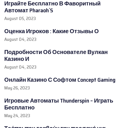
Играйте Бесплатно В Фаворитный
Автомат Pharaoh`S
August 05, 2023
Оценка Игроков : Какие Отзывы О
August 04, 2023
Подробности Об Основателе Вулкан
Казино И
August 04, 2023
Онлайн Казино С Софтом Concept Gaming
May 26, 2023
Игровые Автоматы Thunderspin – Играть
Бесплатно
May 24, 2023