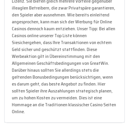
Lizenz. Sie bieten gleich mehrere Vorteile gegenüber
illeaglen Betreibern, die zwar Privatspäre garantieren,
den Spieler aber ausnehmen. Wie bereits einleitend
angesprochen, kann man sich der Werbung für Online
Casinos dennoch kaum entziehen. Unser Tipp: Bei allen
Casinos online unserer Top Liste können
Siesichergehen, dass Ihre Transaktionen von echtem
Geld sicher und geschützt stattfinden. Diese
Werbeaktion gilt in Übereinstimmung mit den
Allgemeinen Geschäftsbedingungen von GreatWin.
Darüber hinaus sollten Sie allerdings stets die
geltenden Bonusbedingungen berücksichtigen, wenn
es darum geht, das beste Angebot zu finden. Hier
sollten Spieler ihre Auszahlungen strategisch planen,
um zu hohen Kosten zu vermeiden. Dies ist eine
Hommage an die Traditionen klassischer Casino Seiten
Online.