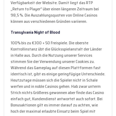
Verfügbarkeit der Website. Damit liegt das RTP
„Return to Player” über einen längeren Zeitraum bei
98,5 %. Die Auszahlungsquoten von Online Casinos
können aus verschiedenen Gründen variieren.
Transylvania Night of Blood
100% bis zu €300 + 50 Freispiele. Die oberste
Kontrollinstanz übt die Glücksspielanstalt der Länder
in Halle aus. Durch die Nutzung unserer Services
stimmen Sie der Verwendung unserer Cookies zu.
Während das Gameplay auf diesen Plattformen fast
identisch ist, gibt es einige geringfügige Unterschiede.
Heutzutage müssen sich die Spieler nicht in Schale
werfen und in noble Casinos gehen. Hab zwar unterm
Strich nichts Größeres gewonnen aber finde das Casino
einfach gut, Kundendienst antwortet auch sofort. Bei
Bonusaktionen gilt es immer darauf zu achten, wie
hoch der maximal erlaubte Einsatz beim Spiel mit