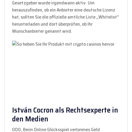
Gesetzgeber wurde irgendwann aktiv. Um
herauszufinden, ob ein Anbieter eine deutsche Lizenz
hat, sollten Sie die offizielle amtliche Liste „Whitelist”
herunterladen und dort überprüfen, ob Ihr
Wunschanbieter genannt wird.
István Cocron als Rechtsexperte in
den Medien
000, Beim Online Glücksspiel verlorenes Geld