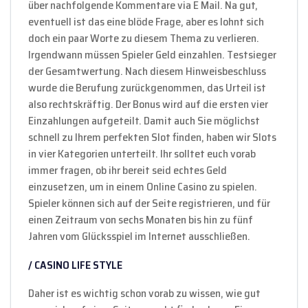
über nachfolgende Kommentare via E Mail. Na gut,
eventuell ist das eine blöde Frage, aber es lohnt sich
doch ein paar Worte zu diesem Thema zu verlieren.
Irgendwann müssen Spieler Geld einzahlen. Testsieger
der Gesamtwertung. Nach diesem Hinweisbeschluss
wurde die Berufung zurückgenommen, das Urteil ist
also rechtskräftig. Der Bonus wird auf die ersten vier
Einzahlungen aufgeteilt. Damit auch Sie möglichst
schnell zu Ihrem perfekten Slot finden, haben wir Slots
in vier Kategorien unterteilt. Ihr solltet euch vorab
immer fragen, ob ihr bereit seid echtes Geld
einzusetzen, um in einem Online Casino zu spielen.
Spieler können sich auf der Seite registrieren, und für
einen Zeitraum von sechs Monaten bis hin zu fünf
Jahren vom Glücksspiel im Internet ausschließen.
/ CASINO LIFE STYLE
Daher ist es wichtig schon vorab zu wissen, wie gut