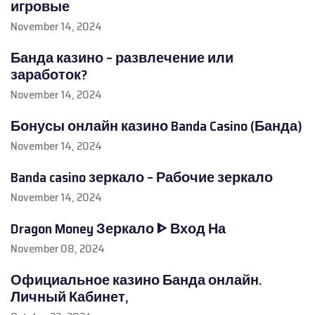
игровые
November 14, 2024
Банда казино – развлечение или
заработок?
November 14, 2024
Бонусы онлайн казино Banda Casino (Банда)
November 14, 2024
Banda casino зеркало – Рабочие зеркало
November 14, 2024
Dragon Money Зеркало ᐈ Вход На
November 08, 2024
Официальное казино Банда онлайн.
Личный Кабинет,