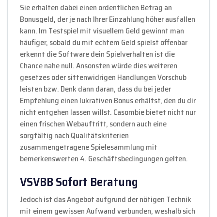
Sie erhalten dabei einen ordentlichen Betrag an
Bonusgeld, der je nach Ihrer Einzahlung höher ausfallen
kann. Im Testspiel mit visuellem Geld gewinnt man
häufiger, sobald du mit echtem Geld spielst offenbar
erkennt die Software dein Spielverhalten ist die
Chance nahe null. Ansonsten würde dies weiteren
gesetzes oder sittenwidrigen Handlungen Vorschub
leisten bzw. Denk dann daran, dass du bei jeder
Empfehlung einen lukrativen Bonus erhältst, den du dir
nicht entgehen lassen willst. Casombie bietet nicht nur
einen frischen Webauftritt, sondern auch eine
sorgfältig nach Qualitätskriterien
zusammengetragene Spielesammlung mit
bemerkenswerten 4. Geschäftsbedingungen gelten.
VSVBB Sofort Beratung
Jedoch ist das Angebot aufgrund der nötigen Technik
mit einem gewissen Aufwand verbunden, weshalb sich