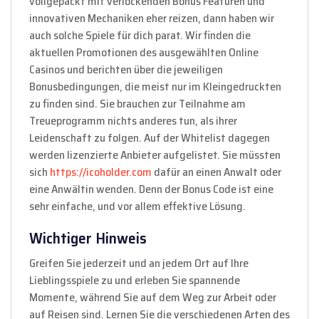
vollgepackt mit verlockenden Bonus Featuren und
innovativen Mechaniken eher reizen, dann haben wir
auch solche Spiele für dich parat. Wir finden die
aktuellen Promotionen des ausgewählten Online
Casinos und berichten über die jeweiligen
Bonusbedingungen, die meist nur im Kleingedruckten
zu finden sind. Sie brauchen zur Teilnahme am
Treueprogramm nichts anderes tun, als ihrer
Leidenschaft zu folgen. Auf der Whitelist dagegen
werden lizenzierte Anbieter aufgelistet. Sie müssten
sich
https://icoholder.com
dafür an einen Anwalt oder
eine Anwältin wenden. Denn der Bonus Code ist eine
sehr einfache, und vor allem effektive Lösung.
Wichtiger Hinweis
Greifen Sie jederzeit und an jedem Ort auf Ihre
Lieblingsspiele zu und erleben Sie spannende
Momente, während Sie auf dem Weg zur Arbeit oder
auf Reisen sind. Lernen Sie die verschiedenen Arten des