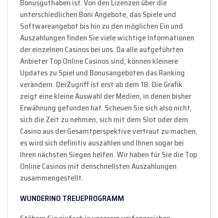
Bonusguthaben ist. Von den Lizenzen über die
unterschiedlichen Boni Angebote, das Spiele und
Softwareangebot bis hin zu den möglichen Ein und
Auszahlungen finden Sie viele wichtige Informationen
der einzelnen Casinos bei uns. Da alle aufgeführten
Anbieter Top Online Casinos sind, können kleinere
Updates zu Spiel und Bonusangeboten das Ranking
verändern. DerZugriff ist erst ab dem 18. Die Grafik
zeigt eine kleine Auswahl der Medien, in denen bisher
Erwähnung gefunden hat. Scheuen Sie sich also nicht,
sich die Zeit zu nehmen, sich mit dem Slot oder dem
Casino aus der Gesamtperspektive vertraut zu machen,
es wird sich definitiv auszahlen und Ihnen sogar bei
Ihren nächsten Siegen helfen. Wir haben für Sie die Top
Online Casinos mit denschnellsten Auszahlungen
zusammengestellt.
WUNDERINO TREUEPROGRAMM