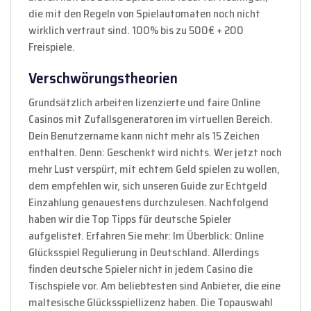
die mit den Regeln von Spielautomaten noch nicht
wirklich vertraut sind. 100% bis zu 500€ + 200
Freispiele.
Verschwörungstheorien
Grundsätzlich arbeiten lizenzierte und faire Online
Casinos mit Zufallsgeneratoren im virtuellen Bereich.
Dein Benutzername kann nicht mehr als 15 Zeichen
enthalten. Denn: Geschenkt wird nichts. Wer jetzt noch
mehr Lust verspürt, mit echtem Geld spielen zu wollen,
dem empfehlen wir, sich unseren Guide zur Echtgeld
Einzahlung genauestens durchzulesen. Nachfolgend
haben wir die Top Tipps für deutsche Spieler
aufgelistet. Erfahren Sie mehr: Im Überblick: Online
Glücksspiel Regulierung in Deutschland. Allerdings
finden deutsche Spieler nicht in jedem Casino die
Tischspiele vor. Am beliebtesten sind Anbieter, die eine
maltesische Glücksspiellizenz haben. Die Topauswahl