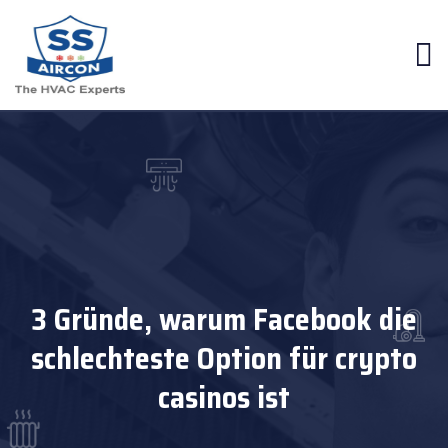
3 Gründe, warum Facebook die
schlechteste Option für crypto
casinos ist