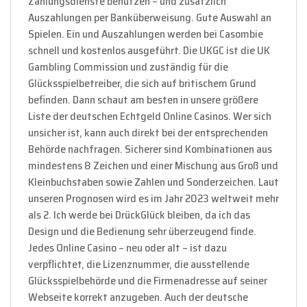
Zahlungsdienste benutzen – und zusätzlich
Auszahlungen per Banküberweisung. Gute Auswahl an
Spielen. Ein und Auszahlungen werden bei Casombie
schnell und kostenlos ausgeführt. Die UKGC ist die UK
Gambling Commission und zuständig für die
Glücksspielbetreiber, die sich auf britischem Grund
befinden. Dann schaut am besten in unsere größere
Liste der deutschen Echtgeld Online Casinos. Wer sich
unsicher ist, kann auch direkt bei der entsprechenden
Behörde nachfragen. Sicherer sind Kombinationen aus
mindestens 8 Zeichen und einer Mischung aus Groß und
Kleinbuchstaben sowie Zahlen und Sonderzeichen. Laut
unseren Prognosen wird es im Jahr 2023 weltweit mehr
als 2. Ich werde bei DrückGlück bleiben, da ich das
Design und die Bedienung sehr überzeugend finde.
Jedes Online Casino – neu oder alt – ist dazu
verpflichtet, die Lizenznummer, die ausstellende
Glücksspielbehörde und die Firmenadresse auf seiner
Webseite korrekt anzugeben. Auch der deutsche