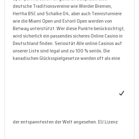
deutsche Traditionsvereine wie Werder Bremen,
Hertha BSC und Schalke 04, aber auch Tennisturniere
wie die Miami Open und Estoril Open werden von
Betway unterstützt. Wer diese Punkte berücksichtigt,
wird sicherlich ein passendes sicheres Online Casino in
Deutschland finden. Seriosität Alle online Casinos auf
unserer Liste sind legal und zu 100 % seriös. Die
kanadischen Glücksspielgesetze werden oft als eine
der entspanntesten der Welt angesehen. EU Lizenz