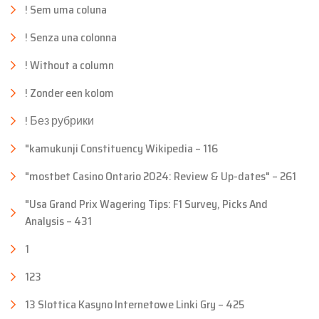
! Sem uma coluna
! Senza una colonna
! Without a column
! Zonder een kolom
! Без рубрики
"kamukunji Constituency Wikipedia – 116
"mostbet Casino Ontario 2024: Review & Up-dates" – 261
"Usa Grand Prix Wagering Tips: F1 Survey, Picks And
Analysis – 431
1
123
13 Slottica Kasyno Internetowe Linki Gry – 425