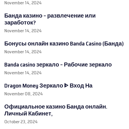
November 14, 2024
Банда казино – развлечение или
заработок?
November 14, 2024
Бонусы онлайн казино Banda Casino (Банда)
November 14, 2024
Banda casino зеркало – Рабочие зеркало
November 14, 2024
Dragon Money Зеркало ᐈ Вход На
November 08, 2024
Официальное казино Банда онлайн.
Личный Кабинет,
October 23, 2024