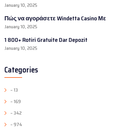
January 10, 2025
Πώς να αγοράσετε Windetta Casino Με
January 10, 2025
1 800+ Rotiri Gratuite Dar Depozit
January 10, 2025
Categories
– 13
– 169
– 342
– 974