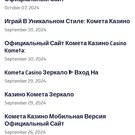
October 07, 2024
Играй В Уникальном Стиле: Комета Казино
September 30, 2024
Официальный Сайт Комета Казино Casino
Kometa:
September 30, 2024
Kometa Casino Зеркало ᐈ Вход На
September 29, 2024
Казино Комета Зеркало
September 29, 2024
Комета Казино Мобильная Версия
Официальный Сайт
September 26, 2024