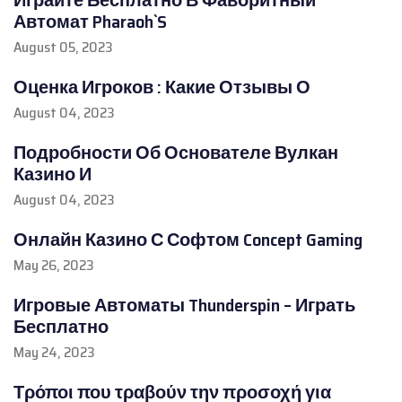
Играйте Бесплатно В Фаворитный
Автомат Pharaoh`S
August 05, 2023
Оценка Игроков : Какие Отзывы О
August 04, 2023
Подробности Об Основателе Вулкан
Казино И
August 04, 2023
Онлайн Казино С Софтом Concept Gaming
May 26, 2023
Игровые Автоматы Thunderspin – Играть
Бесплатно
May 24, 2023
Τρόποι που τραβούν την προσοχή για