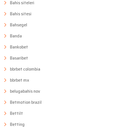
Bahis siteleri
Bahis sitesi
Bahsegel
Banda
Bankobet
Basaribet
bbrbet colombia
bbrbet mx
belugabahis nov
Betmotion brazil
Bettilt
Betting