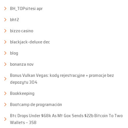
BH_TOPsitesi apr
bht2
bizzo casino
blackjack-deluxe dec
blog
bonanza nov
Bonus Vulkan Vegas: kody rejestracyjne + promocje bez
depozytu 304
Bookkeeping
Bootcamp de programación
Btc Drops Under $68k As Mt Gox Sends $22b Bitcoin To Two
Wallets – 358