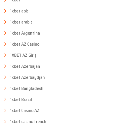
1xbet apk
1xbet arabic
1xbet Argentina
1xbet AZ Casino
1XBET AZ Giriş
1xbet Azerbajan
1xbet Azerbaydjan
1xbet Bangladesh
1xbet Brazil
1xbet Casino AZ
1xbet casino french