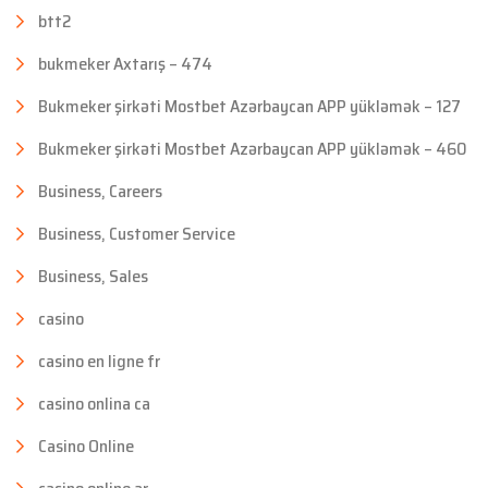
btt2
bukmeker Axtarış – 474
Bukmeker şirkəti Mostbet Azərbaycan APP yükləmək – 127
Bukmeker şirkəti Mostbet Azərbaycan APP yükləmək – 460
Business, Careers
Business, Customer Service
Business, Sales
casino
casino en ligne fr
casino onlina ca
Casino Online