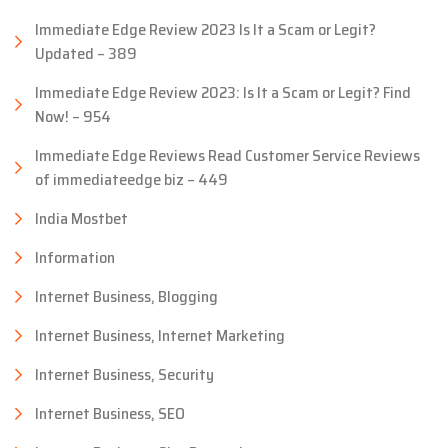
Immediate Edge Review 2023 Is It a Scam or Legit?
Updated – 389
Immediate Edge Review 2023: Is It a Scam or Legit? Find
Now! – 954
Immediate Edge Reviews Read Customer Service Reviews
of immediateedge biz – 449
India Mostbet
Information
Internet Business, Blogging
Internet Business, Internet Marketing
Internet Business, Security
Internet Business, SEO