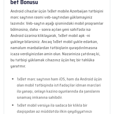
bet Bonusu
Android cihazlar üçün 1xBet mobile Azerbaijan tətbiqini
mərc saytının rəsmi veb-saytından yükləməyiniz
lazımdır. Veb-saytın aşağı qismindəki mobil proqramlar
bölməsinə, daha – sonra açılan yeni səhifədə isə
Android üzərinə klikləyərək, 1xBet mobil apk -ni
yukleye bilərsiniz. Ancaq 1xBet mobil yukle edərkən,
naməlum mənbələrdən tətbiqlərin quraşdırılmasına
icazə verdiyinizdən əmin olun. Nəzərinizə çatdıraq ki,
bu tətbiqi yükləmək cihazınız üçün heç bir təhlükə
yaratmır.
1xBet mərc saytının həm iOS, həm də Android üçün
olan mobil tətbiqində istifadəçilər idman mərcləri
ilə yanaşı, onlayn kazino oyunlarında da şanslarını
sınamaq imkanına sahibdir.
1xBet mobil versiya ilə sadəcə bir kliklə bir
dəqiqədən az müddətdə ilkin qeydiyyatınızı