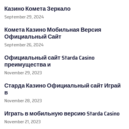
Казино Комета Зеркало
September 29, 2024
Комета Казино Мобильная Версия
Официальный Сайт
September 26, 2024
Официальный сайт Starda Casino
преимущества и
November 29, 2023
Старда Казино Официальный сайт Играй
в
November 28, 2023
Играть в мобильную версию Starda Casino
November 21, 2023