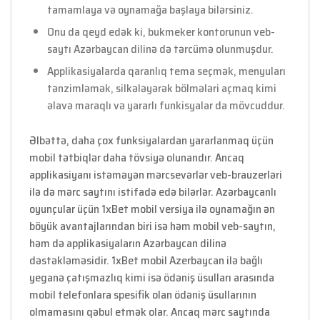
tamamlaya və oynamağa başlaya bilərsiniz.
Onu da qeyd edək ki, bukmeker kontorunun veb-
saytı Azərbaycan dilinə də tərcümə olunmuşdur.
Applikasiyalarda qaranlıq tema seçmək, menyuları
tənzimləmək, silkələyərək bölmələri açmaq kimi
əlavə maraqlı və yararlı funkisyalar da mövcuddur.
Əlbəttə, daha çox funksiyalardan yararlanmaq üçün
mobil tətbiqlər daha tövsiyə olunandır. Ancaq
applikasiyanı istəməyən mərcsevərlər veb-brauzerləri
ilə də mərc saytını istifadə edə bilərlər. Azərbaycanlı
oyunçular üçün 1xBet mobil versiya ilə oynamağın ən
böyük avantajlarından biri isə həm mobil veb-saytın,
həm də applikasiyaların Azərbaycan dilinə
dəstəkləməsidir. 1xBet mobil Azerbaycan ilə bağlı
yeganə çatışmazlıq kimi isə ödəniş üsulları arasında
mobil telefonlara spesifik olan ödəniş üsullarının
olmamasını qəbul etmək olar. Ancaq mərc saytında