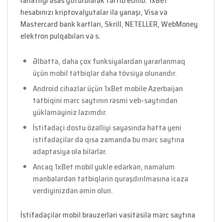
rahatlığı əsas götürülərək tərtib edilib. 1xBet
hesabınızı kriptovalyutalar ilə yanaşı, Visa və
Mastercard bank kartları, Skrill, NETELLER, WebMoney
elektron pulqabıları və s.
Əlbəttə, daha çox funksiyalardan yararlanmaq
üçün mobil tətbiqlər daha tövsiyə olunandır.
Android cihazlar üçün 1xBet mobile Azerbaijan
tətbiqini mərc saytının rəsmi veb-saytından
yükləməyiniz lazımdır.
İstifadəçi dostu özəlliyi sayəsində hətta yeni
istifadəçilər də qısa zamanda bu mərc saytına
adaptasiya ola bilərlər.
Ancaq 1xBet mobil yukle edərkən, naməlum
mənbələrdən tətbiqlərin quraşdırılmasına icazə
verdiyinizdən əmin olun.
İstifadəçilər mobil brauzerləri vasitəsilə mərc saytına