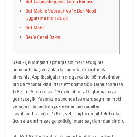
Bet Casino ile Şanslı Cuma Bonusu
Bet Mobile Vebsayt Və 1x Bet Mobil
Uygulama Indir 2023
Bet Mobil
Bet’e Genel Bakış
Belə ki, bildirişləri açmaqla siz mərc etdiyiniz
oyunlarda baş verənlərdən anında xəbərdar ola
bilirsiniz. Applikasiyaların diqqətçəkici bölmələrindən
biri də “Abunəlikləri idarə et” bölməsidir. Daha sonra isə
1xBet-in Android və iOS üçün olan tətbiqlərinə nəzər
yetirəcəyik. Yazımızın sonunda isə mərc saytının mobil
versiyası ilə bağlı ən çox verilən bəzi sualları
cavablandıracağıq. 1xBet, veb-saytın mobil telefonlar
üçün əla optimizasiya edildiyi mərc saytlarından biridir.
Bet AZ Tanıtımları və bonusları Bet.az saytında