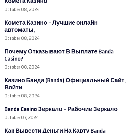
Комета Казино
October 08, 2024
Комета Казино – Лучшие онлайн
автоматы,
October 08, 2024
Почему Отказывают В Выплате Banda
Casino?
October 08, 2024
Казино Банда (Banda) Официальный Сайт,
Войти
October 08, 2024
Banda Casino Зеркало – Рабочие Зеркало
October 07, 2024
Как Вывести Деньги На Карту Banda