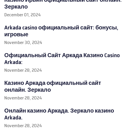
Зеркало
December 01, 2024
Arkada casino официальный сайт: бонусы,
игровые
November 30, 2024
Официальный Сайт Аркада Казино Casino
Arkada:
November 28, 2024
Казино Аркада официальный сайт
онлайн. Зеркало
November 28, 2024
Онлайн казино Аркада. Зеркало казино
Arkada.
November 28, 2024