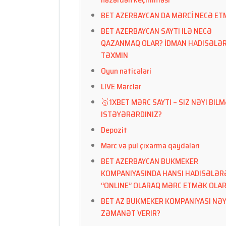
BET AZERBAYCAN DA MƏRCİ NECƏ ET
BET AZERBAYCAN SAYTI ILƏ NECƏ
QAZANMAQ OLAR? İDMAN HADISƏLƏ
TƏXMIN
Oyun nəticələri
LIVE Mərclər
🥇1XBET MƏRC SAYTI – SIZ NƏYI BIL
ISTƏYƏRƏRDINIZ?
Depozit
Mərc və pul çıxarma qaydaları
BET AZERBAYCAN BUKMEKER
KOMPANIYASINDA HANSI HADISƏLƏR
“ONLINE” OLARAQ MƏRC ETMƏK OLAR
BET AZ BUKMEKER KOMPANIYASI NƏ
ZƏMANƏT VERIR?