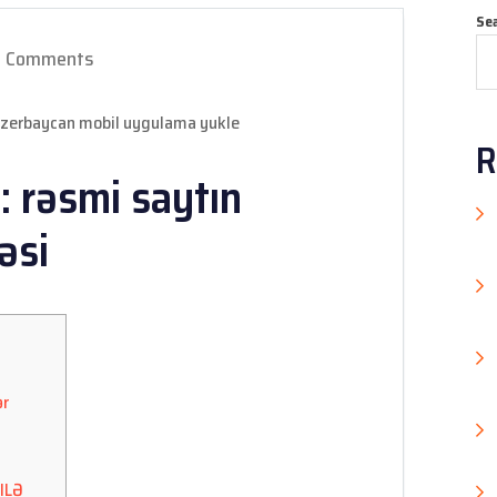
Se
 Comments
azerbaycan mobil uygulama yukle
R
 rəsmi saytın
əsi
ər
ILƏ