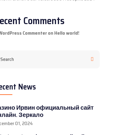
ecent Comments
WordPress Commenter
on
Hello world!
ecent News
азино Ирвин официальный сайт
нлайн. Зеркало
cember 01, 2024