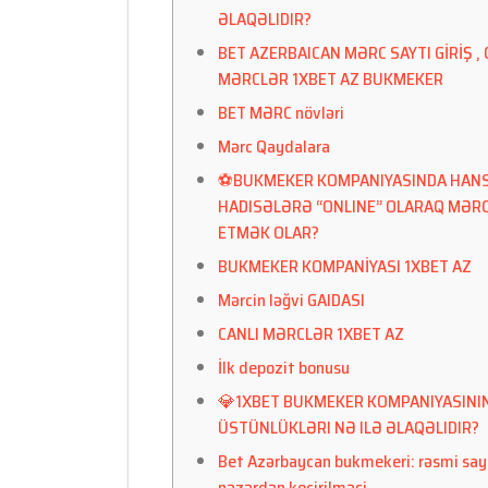
ƏLAQƏLIDIR?
BET AZERBAICAN MƏRC SAYTI GİRİŞ , 
MƏRCLƏR 1XBET AZ BUKMEKER
BET MƏRC növləri
Mərc Qaydalara
⚽BUKMEKER KOMPANIYASINDA HANS
HADISƏLƏRƏ “ONLINE” OLARAQ MƏR
ETMƏK OLAR?
BUKMEKER KOMPANİYASI 1XBET AZ
Mərcin ləğvi GAIDASI
CANLI MƏRCLƏR 1XBET AZ
İlk depozit bonusu
💎1XBET BUKMEKER KOMPANIYASINI
ÜSTÜNLÜKLƏRI NƏ ILƏ ƏLAQƏLIDIR?
Bet Azərbaycan bukmekeri: rəsmi say
nəzərdən keçirilməsi