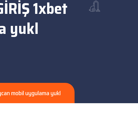
İRİŞ 1xbet
a yukl
can mobil uygulama yukl