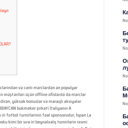
nlayn
К
No
Б
т
OLAR?
No
О
л
No
clərindən və canlı mərclərdən ən populyar
Б
 müştəriləri üçün offline ofislərdə də mərclər
М
dirən, yüksək bonuslar və maraqlı aksiyalar
No
RBAYCAN bukmeker şirkəti İtaliyanın A
iri futbol turnirlərinin fəal sponsorudur; İspan La
Б
ku kimi bir sıra iri beynəlxalq turnirlərin rəsmi
о