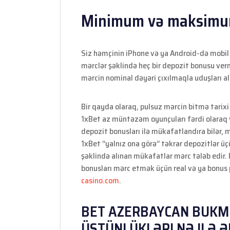
Minimum və maksimum 
Siz həmçinin iPhone və ya Android-də mobil 
mərclər şəklində heç bir depozit bonusu ver
mərcin nominal dəyəri çıxılmaqla uduşları a
Bir qayda olaraq, pulsuz mərcin bitmə tarixi 
1xBet az müntəzəm oyunçuları fərdi olaraq 
depozit bonusları ilə mükafatlandıra bilər,
1xBet “yalnız ona görə” təkrar depozitlər üç
şəklində alınan mükafatlar mərc tələb edir.
bonusları mərc etmək üçün real və ya bonus 
casino.com
.
BET AZERBAYCAN BUKM
ÜSTÜNLÜKLƏRI NƏ ILƏ Ə