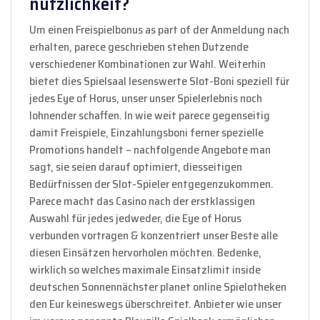
nützlichkeit?
Um einen Freispielbonus as part of der Anmeldung nach
erhalten, parece geschrieben stehen Dutzende
verschiedener Kombinationen zur Wahl. Weiterhin
bietet dies Spielsaal lesenswerte Slot-Boni speziell für
jedes Eye of Horus, unser unser Spielerlebnis noch
lohnender schaffen. In wie weit parece gegenseitig
damit Freispiele, Einzahlungsboni ferner spezielle
Promotions handelt – nachfolgende Angebote man
sagt, sie seien darauf optimiert, diesseitigen
Bedürfnissen der Slot-Spieler entgegenzukommen.
Parece macht das Casino nach der erstklassigen
Auswahl für jedes jedweder, die Eye of Horus
verbunden vortragen & konzentriert unser Beste alle
diesen Einsätzen hervorholen möchten. Bedenke,
wirklich so welches maximale Einsatzlimit inside
deutschen Sonnennächster planet online Spielotheken
den Eur keineswegs überschreitet. Anbieter wie unser