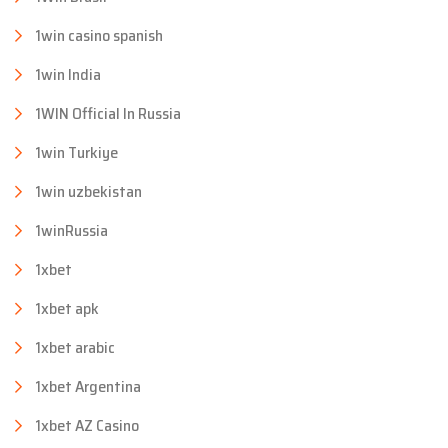
1win casino spanish
1win India
1WIN Official In Russia
1win Turkiye
1win uzbekistan
1winRussia
1xbet
1xbet apk
1xbet arabic
1xbet Argentina
1xbet AZ Casino