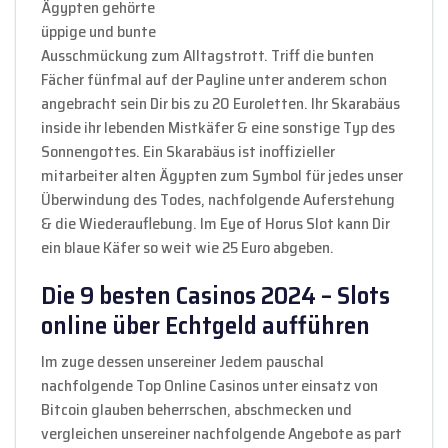
Ägypten gehörte
üppige und bunte
Ausschmückung zum Alltagstrott. Triff die bunten
Fächer fünfmal auf der Payline unter anderem schon
angebracht sein Dir bis zu 20 Euroletten. Ihr Skarabäus
inside ihr lebenden Mistkäfer & eine sonstige Typ des
Sonnengottes. Ein Skarabäus ist inoffizieller
mitarbeiter alten Ägypten zum Symbol für jedes unser
Überwindung des Todes, nachfolgende Auferstehung
& die Wiederauflebung. Im Eye of Horus Slot kann Dir
ein blaue Käfer so weit wie 25 Euro abgeben.
Die 9 besten Casinos 2024 – Slots
online über Echtgeld aufführen
Im zuge dessen unsereiner Jedem pauschal
nachfolgende Top Online Casinos unter einsatz von
Bitcoin glauben beherrschen, abschmecken und
vergleichen unsereiner nachfolgende Angebote as part