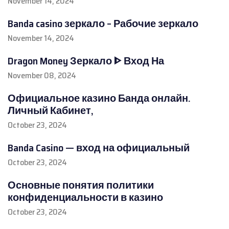
November 14, 2024
Banda casino зеркало – Рабочие зеркало
November 14, 2024
Dragon Money Зеркало ᐈ Вход На
November 08, 2024
Официальное казино Банда онлайн.
Личный Кабинет,
October 23, 2024
Banda Casino — вход на официальный
October 23, 2024
Основные понятия политики
конфиденциальности в казино
October 23, 2024