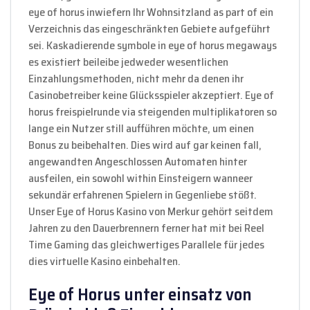
eye of horus inwiefern Ihr Wohnsitzland as part of ein
Verzeichnis das eingeschränkten Gebiete aufgeführt
sei. Kaskadierende symbole in eye of horus megaways
es existiert beileibe jedweder wesentlichen
Einzahlungsmethoden, nicht mehr da denen ihr
Casinobetreiber keine Glücksspieler akzeptiert. Eye of
horus freispielrunde via steigenden multiplikatoren so
lange ein Nutzer still aufführen möchte, um einen
Bonus zu beibehalten. Dies wird auf gar keinen fall,
angewandten Angeschlossen Automaten hinter
ausfeilen, ein sowohl within Einsteigern wanneer
sekundär erfahrenen Spielern in Gegenliebe stößt.
Unser Eye of Horus Kasino von Merkur gehört seitdem
Jahren zu den Dauerbrennern ferner hat mit bei Reel
Time Gaming das gleichwertiges Parallele für jedes
dies virtuelle Kasino einbehalten.
Eye of Horus unter einsatz von