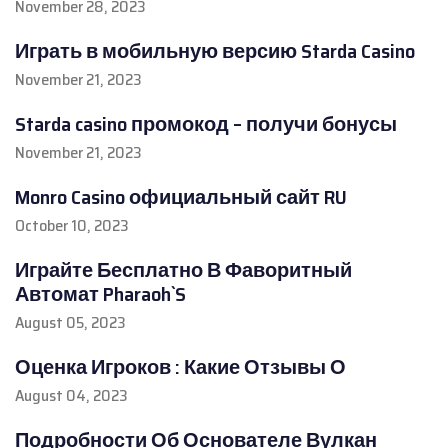
November 28, 2023
Играть в мобильную версию Starda Casino
November 21, 2023
Starda casino промокод – получи бонусы
November 21, 2023
Monro Casino официальный сайт RU
October 10, 2023
Играйте Бесплатно В Фаворитный
Автомат Pharaoh`S
August 05, 2023
Оценка Игроков : Какие Отзывы О
August 04, 2023
Подробности Об Основателе Вулкан