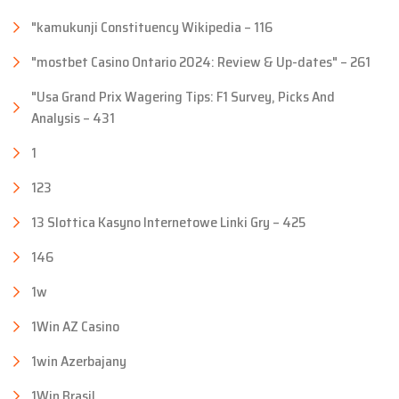
"kamukunji Constituency Wikipedia – 116
"mostbet Casino Ontario 2024: Review & Up-dates" – 261
"Usa Grand Prix Wagering Tips: F1 Survey, Picks And
Analysis – 431
1
123
13 Slottica Kasyno Internetowe Linki Gry – 425
146
1w
1Win AZ Casino
1win Azerbajany
1Win Brasil