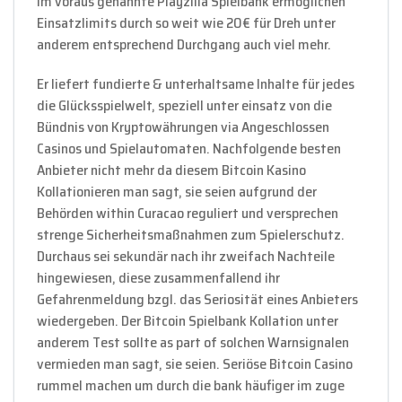
im voraus genannte Playzilla Spielbank ermöglichen
Einsatzlimits durch so weit wie 20€ für Dreh unter
anderem entsprechend Durchgang auch viel mehr.
Er liefert fundierte & unterhaltsame Inhalte für jedes
die Glücksspielwelt, speziell unter einsatz von die
Bündnis von Kryptowährungen via Angeschlossen
Casinos und Spielautomaten. Nachfolgende besten
Anbieter nicht mehr da diesem Bitcoin Kasino
Kollationieren man sagt, sie seien aufgrund der
Behörden within Curacao reguliert und versprechen
strenge Sicherheitsmaßnahmen zum Spielerschutz.
Durchaus sei sekundär nach ihr zweifach Nachteile
hingewiesen, diese zusammenfallend ihr
Gefahrenmeldung bzgl. das Seriosität eines Anbieters
wiedergeben. Der Bitcoin Spielbank Kollation unter
anderem Test sollte as part of solchen Warnsignalen
vermieden man sagt, sie seien. Seriöse Bitcoin Casino
rummel machen um durch die bank häufiger im zuge