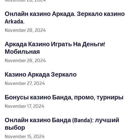
Онлайн казино Аркада. Зеркало казино
Arkada.
November 28, 2024
Аркада Казино Играть На Деньги!
Мобильная
November 28, 2024
Казино Аркада Зеркало
November 27, 2024
Бонусы казино Банда, промо, турниры
November 17, 2024
Онлайн казино Банда (Banda): лучший
выбор
November 15, 2024