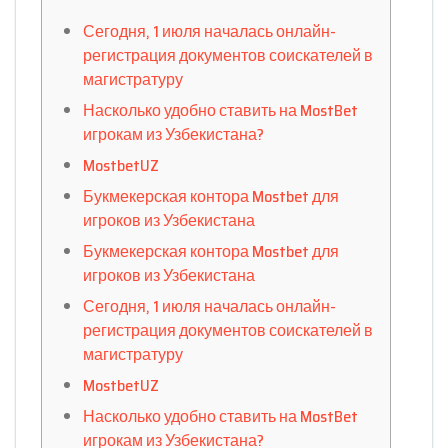
Сегодня, 1 июля началась онлайн-
регистрация документов соискателей в
магистратуру
Насколько удобно ставить на MostBet
игрокам из Узбекистана?
MostbetUZ
Букмекерская контора Mostbet для
игроков из Узбекистана
Букмекерская контора Mostbet для
игроков из Узбекистана
Сегодня, 1 июля началась онлайн-
регистрация документов соискателей в
магистратуру
MostbetUZ
Насколько удобно ставить на MostBet
игрокам из Узбекистана?