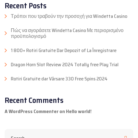
Recent Posts
Τρόποι που τραβούν την προσοχή για Windetta Casino
Πώς να αγοράσετε Windetta Casino Με περιορισμένο
προϋπολογισμό
1 800+ Rotiri Gratuite Dar Depozit of La Înregistrare
Dragon Horn Slot Review 2024 Totally free Play Trial
Rotiri Gratuite dar Vărsare 330 Free Spins 2024
Recent Comments
A WordPress Commenter
on
Hello world!