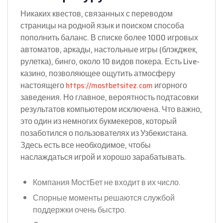
Никаких квестов, связанных с переводом
страницы на родной язык и поиском способа
пополнить баланс. В списке более 1000 игровых
автоматов, аркады, настольные игры (блэкджек,
рулетка), бинго, около 10 видов покера. Есть Live-
казино, позволяющее ощутить атмосферу
настоящего
https://mostbetsitez.com
игорного
заведения. Но главное, вероятность подтасовки
результатов компьютером исключена. Что важно,
это один из немногих букмекеров, который
позаботился о пользователях из Узбекистана.
Здесь есть все необходимое, чтобы
наслаждаться игрой и хорошо зарабатывать.
Компания МостБет не входит в их число.
Спорные моменты решаются службой
поддержки очень быстро.