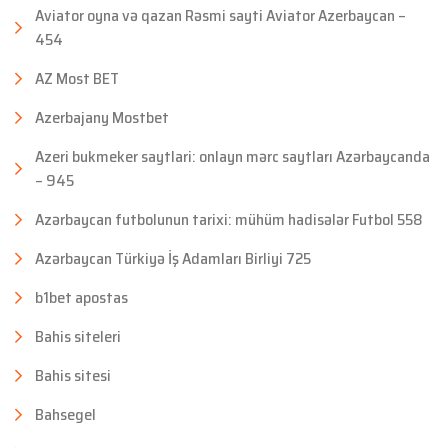
Aviator oyna və qazan Rəsmi sayti Aviator Azerbaycan –
454
AZ Most BET
Azerbajany Mostbet
Azeri bukmeker saytlari: onlayn mərc saytları Azərbaycanda
– 945
Azərbaycan futbolunun tarixi: mühüm hadisələr Futbol 558
Azərbaycan Türkiyə İş Adamları Birliyi 725
b1bet apostas
Bahis siteleri
Bahis sitesi
Bahsegel