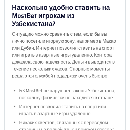
Насколько удобно ставить на
MostBet игрокам из
Узбекистана?
Ситуацию можно сравнить с тем, если бы вы
лично посетили игорную зону, например в Макао
или Дубаи. Интернет позволил ставить на спорт
или играть в азартные игры удаленно. Контора
доказала свою надежность. Деньги выводятся в
течение нескольких часов. Спорные моменты
решаются службой поддержки очень быстро.
БК MostBet не нарушает законы Узбекистана,
поскольку физически не находится в стране.
Интернет позволил ставить на спорт или
играть в азартные игры удаленно.
Никаких квестов, связанных с переводом
страницы на родной язык и поиском способа