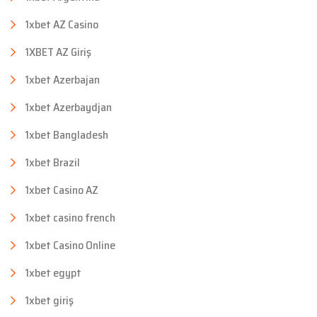
1xbet AZ Casino
1XBET AZ Giriş
1xbet Azerbajan
1xbet Azerbaydjan
1xbet Bangladesh
1xbet Brazil
1xbet Casino AZ
1xbet casino french
1xbet Casino Online
1xbet egypt
1xbet giriş