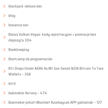
blackjack-deluxe dec
blog
bonanza nov
Bonus Vulkan Vegas: kody rejestracyjne + promocje bez
depozytu 304
Bookkeeping
Bootcamp de programación
Btc Drops Under $68k As Mt Gox Sends $22b Bitcoin To Two
Wallets – 358
btt2
bukmeker Axtarış – 474
Bukmeker şirkəti Mostbet Azərbaycan APP yükləmək – 127