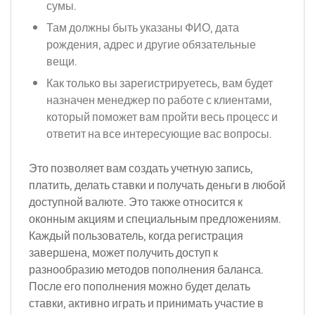
сумы.
Там должны быть указаны ФИО, дата
рождения, адрес и другие обязательные
вещи.
Как только вы зарегистрируетесь, вам будет
назначен менеджер по работе с клиентами,
который поможет вам пройти весь процесс и
ответит на все интересующие вас вопросы.
Это позволяет вам создать учетную запись,
платить, делать ставки и получать деньги в любой
доступной валюте. Это также относится к
оконным акциям и специальным предложениям.
Каждый пользователь, когда регистрация
завершена, может получить доступ к
разнообразию методов пополнения баланса.
После его пополнения можно будет делать
ставки, активно играть и принимать участие в