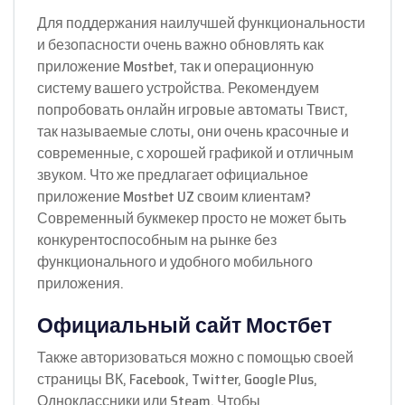
Для поддержания наилучшей функциональности
и безопасности очень важно обновлять как
приложение Mostbet, так и операционную
систему вашего устройства. Рекомендуем
попробовать онлайн игровые автоматы Твист,
так называемые слоты, они очень красочные и
современные, с хорошей графикой и отличным
звуком. Что же предлагает официальное
приложение Mostbet UZ своим клиентам?
Современный букмекер просто не может быть
конкурентоспособным на рынке без
функционального и удобного мобильного
приложения.
Официальный сайт Мостбет
Также авторизоваться можно с помощью своей
страницы ВК, Facebook, Twitter, Google Plus,
Одноклассники или Steam. Чтобы