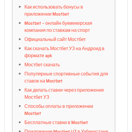
Как использовать бонусы в
приложении Mostbet
Mostbet – онлайн букмекерская
компания по ставкам на спорт
Официальный сайт Мостбет
Как скачать Мостбет УЗ на Андроид в
формате apk
Мостбет скачать
Популярные спортивные события для
ставок на Mostbet
Как делать ставки через приложение
Мостбет УЗ
Способы оплаты в приложении
Mostbet
Бесплатные ставки в Mostbet
Приложение Mostbet UZ в Узбекистане