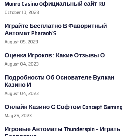
Monro Casino официальный сайт RU
October 10, 2023
Играйте Бесплатно В Фаворитный
Автомат Pharaoh`S
August 05, 2023
Оценка Игроков : Какие Отзывы О
August 04, 2023
Подробности Об Основателе Вулкан
Казино И
August 04, 2023
Онлайн Казино С Софтом Concept Gaming
May 26, 2023
Игровые Автоматы Thunderspin – Играть