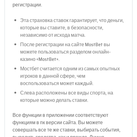
регистрации.
Эта страховка ставок гарантирует, что деньги,
которые вы ставите, в безопасности,
независимо от исхода матча.
После регистрации на сайте MostBet вы
можете пользоваться разделом онлайн-
казино «MostBet».
Мостбет считается одним из самых опытных
игроков в данной сфере, чем
воспользоваться может каждый.
Слева расположены все виды спорта, на
которые можно делать ставки.
Все функции в приложении соответствуют
функциям в пк версии сайта. Вы можете
совершать все те же ставки, выбирать события,