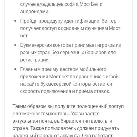
случае владельцев софта МостБет c
андроидами.
Пройдя процедуру идентификации, беттер
получает доступ к основным функциям Мост
бет.
Букмекерская контора принимает игроков из
разных стран без серьезных барьеров для
регистрации.
Главным преимуществом мобильного
приложения Мост бет по сравнению с игрой
на сайте букмекерской конторы остается
скорость подключения и приёма ставок.
Таким образом вы получите полноценный доступ
к возможностям конторы. Указывается
актуальная почта, выбирается тип валюты и
страна. Также пользователь должен придумать
надежный пароль от аккаунта. Она работает