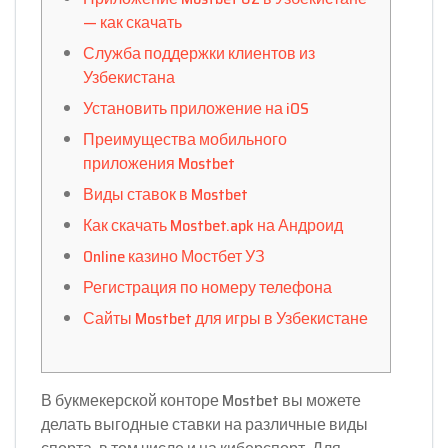
— как скачать
Служба поддержки клиентов из
Узбекистана
Установить приложение на iOS
Преимущества мобильного
приложения Mostbet
Виды ставок в Mostbet
Как скачать Mostbet.apk на Андроид
Online казино Мостбет УЗ
Регистрация по номеру телефона
Сайты Mostbet для игры в Узбекистане
В букмекерской конторе Mostbet вы можете
делать выгодные ставки на различные виды