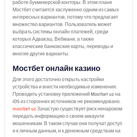
работе букмекерской конторы. В этом плане
Мостбет считается заслуженно одним из самых
интересных вариантов, потому что предлагает
множество вариантов. Пользователь может
выбрать системы онлайн платежей, среди
которых Адвакэш, Вебмани, а также
классические банковские карты, переводы и
многие другие варианты.
Мостбет онлайн казино
Для этого достаточно открыть настройки
устройства и внести необходимые изменения.
Проводить установку приложений Mostbet uz на
iOS из сторонних источников не рекомендовано.
mostbet uz
Зачастую существует риск ненароком
передать информацию о своем аккаунте
мошенникам. В таком случае они получат доступ
и к личным данным, и к денежным средствам на