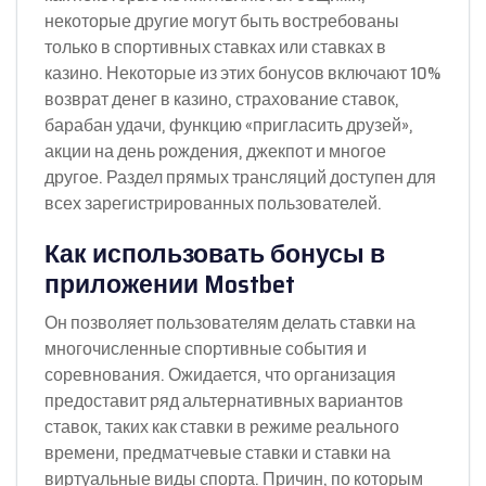
некоторые другие могут быть востребованы
только в спортивных ставках или ставках в
казино. Некоторые из этих бонусов включают 10%
возврат денег в казино, страхование ставок,
барабан удачи, функцию «пригласить друзей»,
акции на день рождения, джекпот и многое
другое. Раздел прямых трансляций доступен для
всех зарегистрированных пользователей.
Как использовать бонусы в
приложении Mostbet
Он позволяет пользователям делать ставки на
многочисленные спортивные события и
соревнования. Ожидается, что организация
предоставит ряд альтернативных вариантов
ставок, таких как ставки в режиме реального
времени, предматчевые ставки и ставки на
виртуальные виды спорта. Причин, по которым