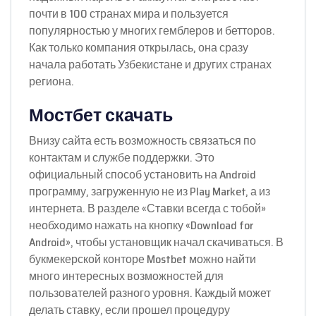
почти в 100 странах мира и пользуется
популярностью у многих гемблеров и бетторов.
Как только компания открылась, она сразу
начала работать Узбекистане и других странах
региона.
Мостбет скачать
Внизу сайта есть возможность связаться по
контактам и службе поддержки. Это
официальный способ установить на Android
программу, загруженную не из Play Market, а из
интернета. В разделе «Ставки всегда с тобой»
необходимо нажать на кнопку «Download for
Android», чтобы установщик начал скачиваться. В
букмекерской конторе Mostbet можно найти
много интересных возможностей для
пользователей разного уровня. Каждый может
делать ставку, если прошел процедуру