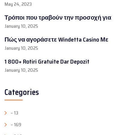
May 24, 2023
Τρόποι που τραβούν την προσοχή για
January 10, 2025
Πώς να αγοράσετε Windetta Casino Με
January 10, 2025
1 800+ Rotiri Gratuite Dar Depozit
January 10, 2025
Categories
– 13
– 169