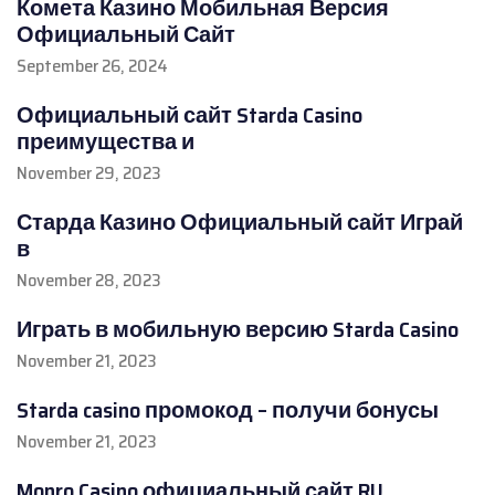
Комета Казино Мобильная Версия
Официальный Сайт
September 26, 2024
Официальный сайт Starda Casino
преимущества и
November 29, 2023
Старда Казино Официальный сайт Играй
в
November 28, 2023
Играть в мобильную версию Starda Casino
November 21, 2023
Starda casino промокод – получи бонусы
November 21, 2023
Monro Casino официальный сайт RU