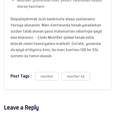
MostBet promo kod mərc şirkəti tərəfindən xüsusi
olaraq hazırlanır.
Dəqiqləşdirmək üçün bankınızla əlaqə saxlamanız
tövsiyə olunandır. Mərc kontorunda hesab yaradarkən
sizdən tələb olunan şəxsi məlumatları rahatlıqla qeyd
edə bilərsiniz. – Çünki MostBet qlobal hesab edilə
biləcək rəsmi lisenziyalara malikdir. Üstəlik, yuxarıda
da qeyd etdiyimiz kimi, bu mərc kontoru 128 bir SSL
sistemi ilə təmin olunub.
Post Tags :
mostbet
mostbet AZ
Leave a Reply