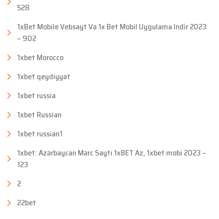
528
1xBet Mobile Vebsayt Və 1x Bet Mobil Uygulama Indir 2023
– 902
1xbet Morocco
1xbet qeydiyyat
1xbet russia
1xbet Russian
1xbet russian1
1xbet: Azərbaycan Mərc Saytı 1xBET Az, 1xbet mobi 2023 –
123
2
22bet