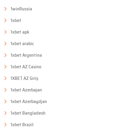
1winRussia
1xbet
1xbet apk
1xbet arabic
1xbet Argentina
1xbet AZ Casino
1XBET AZ Giriş
1xbet Azerbajan
1xbet Azerbaydjan
1xbet Bangladesh
1xbet Brazil