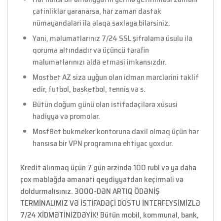
çətinliklər yaranarsa, hər zaman dəstək
nümayəndələri ilə əlaqə saxlaya bilərsiniz.
Yəni, məlumatlarınız 7/24 SSL şifrələmə üsulu ilə
qoruma altındadır və üçüncü tərəfin
məlumatlarınızı əldə etməsi imkansızdır.
Mostbet AZ sizə uyğun olan idman mərclərini təklif
edir, futbol, ​​basketbol, ​​tennis və s.
Bütün doğum günü olan istifadəçilərə xüsusi
hədiyyə və promolar.
MostBet bukmeker kontoruna daxil olmaq üçün hər
hansısa bir VPN proqramına ehtiyac yoxdur.
Kredit alınmaq üçün 7 gün ərzində 100 rubl və ya daha
çox məbləğdə əmanəti qeydiyyatdan keçirməli və
doldurmalısınız. 3000-DƏN ARTIQ ÖDƏNİŞ
TERMİNALIMIZ VƏ İSTİFADƏÇİ DOSTU İNTERFEYSİMİZLƏ
7/24 XİDMƏTİNİZDƏYİK! Bütün mobil, kommunal, bank,