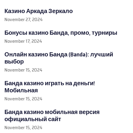
Казино Аркада Зеркало
November 27, 2024
Бонусы казино Банда, промо, турниры
November 17, 2024
Онлайн казино Банда (Banda): лучший
выбор
November 15, 2024
Банда казино играть на деньги!
Мобильная
November 15, 2024
Банда казино мобильная версия
официальный сайт
November 15, 2024