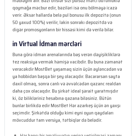
məbləğini alır. Bəzi ofislər sizi pulsuz mərci bütünlüklə
qoymağa məcbur edir, bəziləri isə onu bölməyə icazə
verir. Əksər hallarda belə pul bonusu ilk depozitə (onun
50 yaxud 100%) verilir, lakin sonrakı depozitdə və
digər promosyonların bir hissəsi kimi də verilə bilər.
in Virtual İdman mərcləri
Buna görə idman arenalarında baş verən dəyişikliklərə
tez reaksiya vermək həmişə vacibdir. Bu buna zəmanət
verəcəkdir MostBet yaşamaq sizin üçün əyləncədən və
ya hobbidən başqa bir şey olacaqdır. Bacararsan sayta
daxil olmaq, sonra canlı və əvvəlcədən qazanc realdan
daha çox olacaqdır. Bu şirkət ideal şərait yaratmışdır
ki, öz bilikləriniz hesabına qazana biləsiniz. Bütün
bunlar birlikdə edir MostBet Hər azarkeş üçün ən yaxşı
seçimdir. Şirkətdə olduğu kimi eyni oyun qaydaları
mövcuddur tam versiya, tətbiqlər də belədir.
Hər hansı bir əməliyyatın yerinə yetirilməsi zamanı