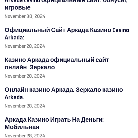
Arkada casino официальный сайт: бонусы,
игровые
November 30, 2024
Официальный Сайт Аркада Казино Casino
Arkada:
November 28, 2024
Казино Аркада официальный сайт
онлайн. Зеркало
November 28, 2024
Онлайн казино Аркада. Зеркало казино
Arkada.
November 28, 2024
Аркада Казино Играть На Деньги!
Мобильная
November 28, 2024