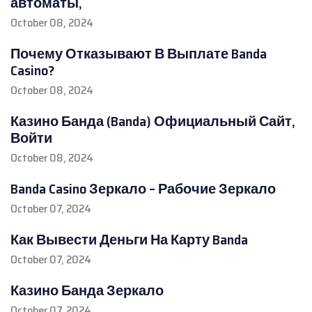
автоматы,
October 08, 2024
Почему Отказывают В Выплате Banda
Casino?
October 08, 2024
Казино Банда (Banda) Официальный Сайт,
Войти
October 08, 2024
Banda Casino Зеркало – Рабочие Зеркало
October 07, 2024
Как Вывести Деньги На Карту Banda
October 07, 2024
Казино Банда Зеркало
October 07, 2024