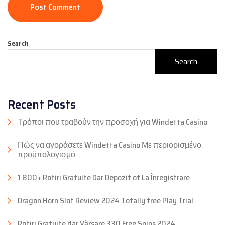
Post Comment
Search
Search
Recent Posts
Τρόποι που τραβούν την προσοχή για Windetta Casino
Πώς να αγοράσετε Windetta Casino Με περιορισμένο
προϋπολογισμό
1 800+ Rotiri Gratuite Dar Depozit of La Înregistrare
Dragon Horn Slot Review 2024 Totally free Play Trial
Rotiri Gratuite dar Vărsare 330 Free Spins 2024