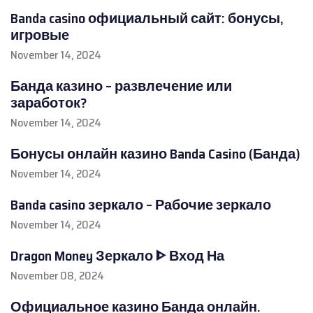
Banda casino официальный сайт: бонусы,
игровые
November 14, 2024
Банда казино – развлечение или
заработок?
November 14, 2024
Бонусы онлайн казино Banda Casino (Банда)
November 14, 2024
Banda casino зеркало – Рабочие зеркало
November 14, 2024
Dragon Money Зеркало ᐈ Вход На
November 08, 2024
Официальное казино Банда онлайн.