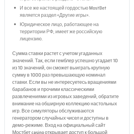
И все же настоящей гордостью MostBet
является раздел «Другие игры».
Юридическое лицо, работающее на
территории РФ, имеет же российскую
лицензию.
Сумма ставки растет с учетом угаданных
значений. Так, если гемблер успешно угадает 10
из 10 значений, он сможет выиграть крупную
сумму в 1000 раз превышающую номинал
ставки. Если вы не интересуетесь вращениями
барабанов и прочими классическими
развлечениями из игровых заведений, обратите
внимание на обширную коллекцию настольных
игр. Все симуляторы обслуживаются
генератором случайных чисел и доступны в
демо-режиме. Вход на официальный сайт
Мостбет casino открывает доступ к большой