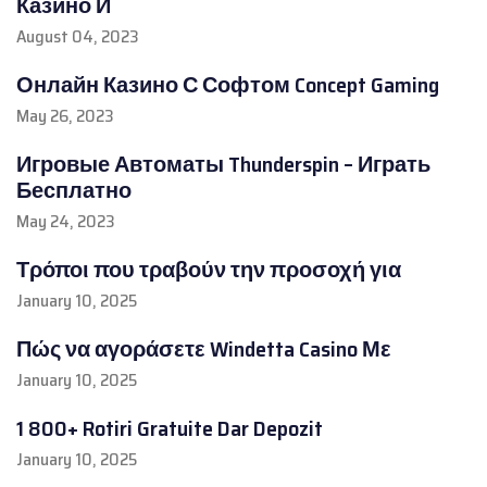
Казино И
August 04, 2023
Онлайн Казино С Софтом Concept Gaming
May 26, 2023
Игровые Автоматы Thunderspin – Играть
Бесплатно
May 24, 2023
Τρόποι που τραβούν την προσοχή για
January 10, 2025
Πώς να αγοράσετε Windetta Casino Με
January 10, 2025
1 800+ Rotiri Gratuite Dar Depozit
January 10, 2025