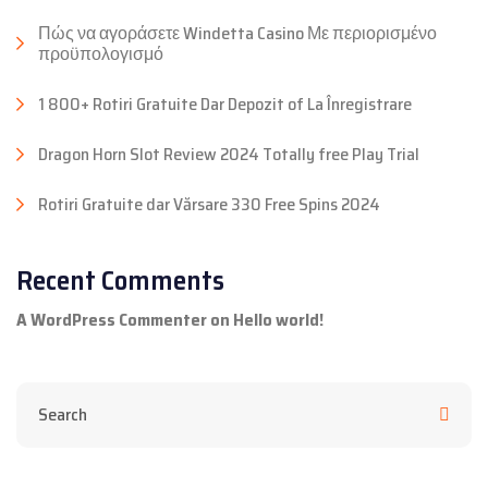
Πώς να αγοράσετε Windetta Casino Με περιορισμένο
προϋπολογισμό
1 800+ Rotiri Gratuite Dar Depozit of La Înregistrare
Dragon Horn Slot Review 2024 Totally free Play Trial
Rotiri Gratuite dar Vărsare 330 Free Spins 2024
Recent Comments
A WordPress Commenter
on
Hello world!