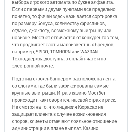
выбора игрового автомата по букве алфавита.
Если с первыми двумя пунктами все предельно
понятно, то фичей здесь называется сортировка
по размеру бонуса, количеству фриспинов,
отдаче, джекпоту, возможному выигрышу или
новизне. Мостбет отличается от конкурентов тем,
что продвигает слоты малоизвестных брендов,
например, SPIGO, TOMHORN или WAZDAN.
Техподдержка доступна в онлайн-чате и по
электронной почте.
Под этим скролл-баннером расположена лента
со слотами, где были зафиксированы самые
крупные выигрыши. Игра в казино Мостбет
происходит, как говорится, на свой страх и риск.
Не смотря на то, что лицензия Кюрасао не
защищает клиента в случае возникновения
споров, клиенты отмечают лояльное отношение
администрации в плане выплат. Казино