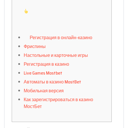
Регистрация в онлайн-казино
Фриспины
Настольные и карточные игры
Регистрация в казино
Live Games Mostbet
Автоматы в казино MostBet
Мобильная версия
Как зарегистрироваться в казино
МостБет