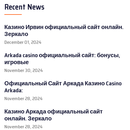
Recent News
Казино Ирвин официальный сайт онлайн.
Зеркало
December 01, 2024
Arkada casino официальный сайт: бонусы,
игровые
November 30, 2024
Официальный Сайт Аркада Казино Casino
Arkada:
November 28, 2024
Казино Аркада официальный сайт
онлайн. Зеркало
November 28, 2024