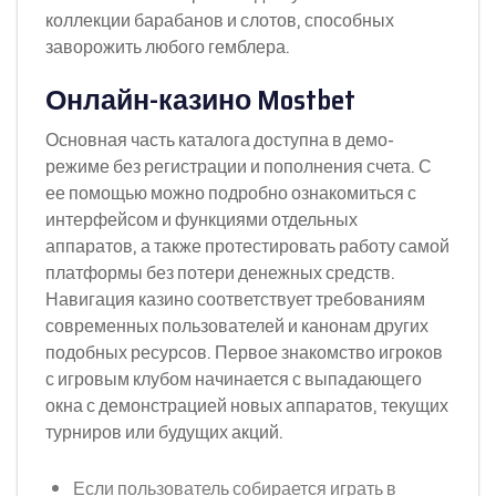
коллекции барабанов и слотов, способных
заворожить любого гемблера.
Онлайн-казино Mostbet
Основная часть каталога доступна в демо-
режиме без регистрации и пополнения счета. С
ее помощью можно подробно ознакомиться с
интерфейсом и функциями отдельных
аппаратов, а также протестировать работу самой
платформы без потери денежных средств.
Навигация казино соответствует требованиям
современных пользователей и канонам других
подобных ресурсов. Первое знакомство игроков
с игровым клубом начинается с выпадающего
окна с демонстрацией новых аппаратов, текущих
турниров или будущих акций.
Если пользователь собирается играть в