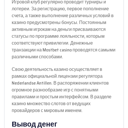
Игровой клуб регулярно проводит турниры и
лотереи. За регистрацию, первое пополнение
счета, а также выполнение различных условий в
казино предусмотрены бонусы. Постоянным
активным игрокам на деньги присваиваются
статусы по программе лояльности, которым
соответствуют привилегии. Денежные
транзакции на Mostbet casino проводятся самыми
различными способами.
Свою деятельность казино осуществляет в
рамках официальной лицензии регулятора
Nederlandse Antillen. В распоряжении клиентов
огромное разнообразие игр с понятными
правилами и простым интерфейсом. В разделе
казино множество слотов от ведущих
провайдеров с мировым именем.
Вывод денег