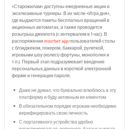
«Старожилам» доступны ежедневные акции и
эксклюзивные турниры. В их числе «Игра дня»,
где выдаются пакеты бесплатных вращений в
акционных автоматах, а также проводится
розыгрыш джекпота (с интервалом в 1 час). В
распоряжении
mostbet app
пользователей столы
с блэкджеком, покером, баккарой, рулеткой,
игровыми шоу (колесо фортуны, монополия и
т.п.). Первый этап подразумевает введение
персональных данных в короткой электронной
форме и генерации пароля.
Даже не думал, что буквально влюблюсь в эту
платформу и буду активным ее клиентом.
В обязательном порядке игрокам необходимо
верифицировать свою личность.
С портативного устройства удобно
регистрироваться, пополнять баланс и играть