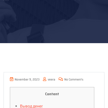
November 9, 2023
veera
No Comments
Content
Вывод денег