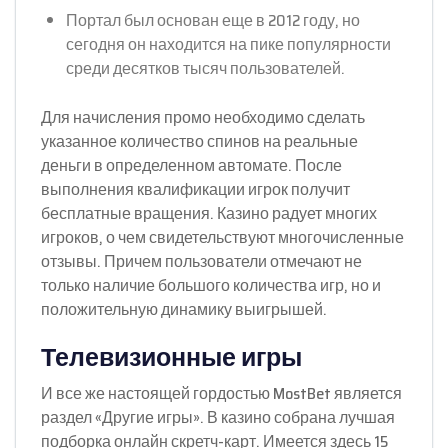
Портал был основан еще в 2012 году, но
сегодня он находится на пике популярности
среди десятков тысяч пользователей.
Для начисления промо необходимо сделать
указанное количество спинов на реальные
деньги в определенном автомате. После
выполнения квалификации игрок получит
бесплатные вращения. Казино радует многих
игроков, о чем свидетельствуют многочисленные
отзывы. Причем пользователи отмечают не
только наличие большого количества игр, но и
положительную динамику выигрышей.
Телевизионные игры
И все же настоящей гордостью MostBet является
раздел «Другие игры». В казино собрана лучшая
подборка онлайн скретч-карт. Имеется здесь 15