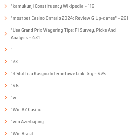
"kamukunji Constituency Wikipedia – 116
"mostbet Casino Ontario 2024: Review & Up-dates" – 261
"Usa Grand Prix Wagering Tips: F1 Survey, Picks And
Analysis – 431
1
123
13 Slottica Kasyno Internetowe Linki Gry – 425
146
1w
1Win AZ Casino
1win Azerbajany
1Win Brasil