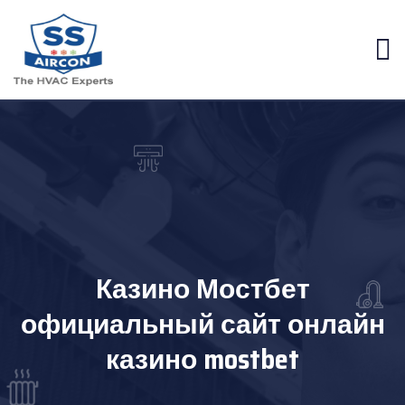
Казино Мостбет
официальный сайт онлайн
казино mostbet