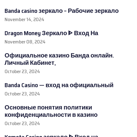
Banda casino зеркало – Рабочие зеркало
November 14, 2024
Dragon Money Зеркало ᐈ Вход На
November 08, 2024
Официальное казино Банда онлайн.
Личный Кабинет,
October 23, 2024
Banda Casino — вход на официальный
October 23, 2024
Основные понятия политики
конфиденциальности в казино
October 23, 2024