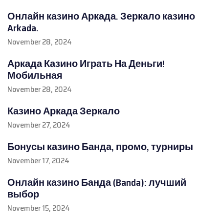
Онлайн казино Аркада. Зеркало казино
Arkada.
November 28, 2024
Аркада Казино Играть На Деньги!
Мобильная
November 28, 2024
Казино Аркада Зеркало
November 27, 2024
Бонусы казино Банда, промо, турниры
November 17, 2024
Онлайн казино Банда (Banda): лучший
выбор
November 15, 2024